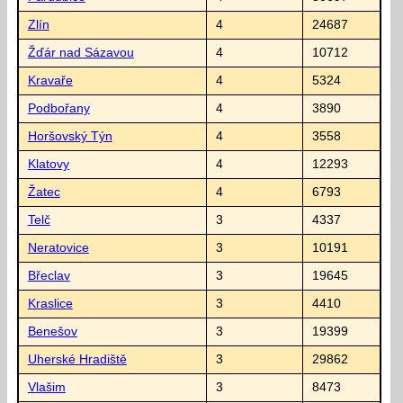
Zlín
4
24687
Žďár nad Sázavou
4
10712
Kravaře
4
5324
Podbořany
4
3890
Horšovský Týn
4
3558
Klatovy
4
12293
Žatec
4
6793
Telč
3
4337
Neratovice
3
10191
Břeclav
3
19645
Kraslice
3
4410
Benešov
3
19399
Uherské Hradiště
3
29862
Vlašim
3
8473