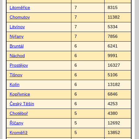
Litoměřice
7
8315
Chomutov
7
11382
Litvínov
7
5334
Nýřany
7
7856
Bruntál
6
6241
Náchod
6
9991
Prostějov
6
16327
Tišnov
6
5106
Kolín
6
13182
Kopřivnice
6
6846
Český Těšín
6
4253
Chotěboř
5
4380
Říčany
5
12692
Kroměříž
5
13852