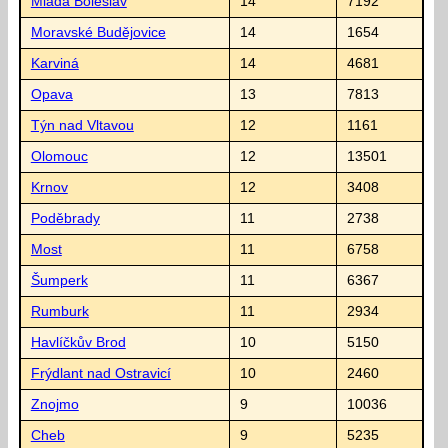
Mladá Boleslav
14
7192
Moravské Budějovice
14
1654
Karviná
14
4681
Opava
13
7813
Týn nad Vltavou
12
1161
Olomouc
12
13501
Krnov
12
3408
Poděbrady
11
2738
Most
11
6758
Šumperk
11
6367
Rumburk
11
2934
Havlíčkův Brod
10
5150
Frýdlant nad Ostravicí
10
2460
Znojmo
9
10036
Cheb
9
5235