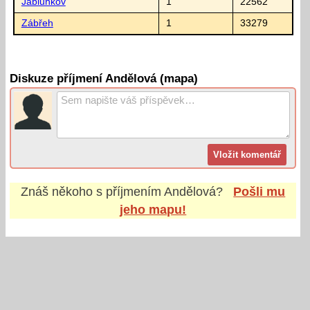
Jablunkov
1
22562
Zábřeh
1
33279
Diskuze příjmení Andělová (mapa)
Znáš někoho s příjmením
Andělová
?
Pošli mu
jeho mapu!