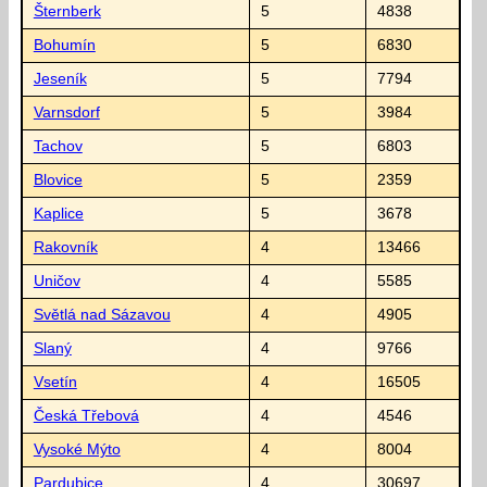
Šternberk
5
4838
Bohumín
5
6830
Jeseník
5
7794
Varnsdorf
5
3984
Tachov
5
6803
Blovice
5
2359
Kaplice
5
3678
Rakovník
4
13466
Uničov
4
5585
Světlá nad Sázavou
4
4905
Slaný
4
9766
Vsetín
4
16505
Česká Třebová
4
4546
Vysoké Mýto
4
8004
Pardubice
4
30697