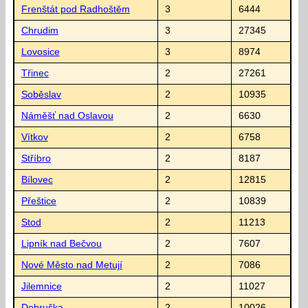
Frenštát pod Radhoštěm
3
6444
Chrudim
3
27345
Lovosice
3
8974
Třinec
2
27261
Soběslav
2
10935
Náměšť nad Oslavou
2
6630
Vítkov
2
6758
Stříbro
2
8187
Bílovec
2
12815
Přeštice
2
10839
Stod
2
11213
Lipník nad Bečvou
2
7607
Nové Město nad Metují
2
7086
Jilemnice
2
11027
Dobruška
2
10026