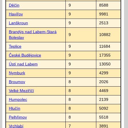
Děčín
9
8588
Havířov
9
9981
Lanškroun
9
2513
Brandýs nad Labem-Stará
9
10882
Boleslav
Teplice
9
11684
České Budějovice
9
17355
Ústí nad Labem
9
13050
Nymburk
9
4299
Broumov
8
2026
Velké Meziříčí
8
4469
Humpolec
8
2139
Hlučín
8
5092
Pelhřimov
8
5518
Vrchlabí
7
3891