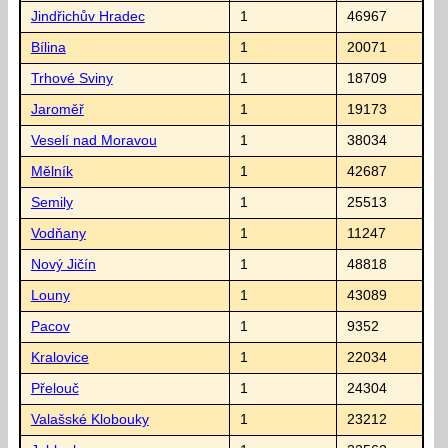
Jindřichův Hradec
1
46967
Bílina
1
20071
Trhové Sviny
1
18709
Jaroměř
1
19173
Veselí nad Moravou
1
38034
Mělník
1
42687
Semily
1
25513
Vodňany
1
11247
Nový Jičín
1
48818
Louny
1
43089
Pacov
1
9352
Kralovice
1
22034
Přelouč
1
24304
Valašské Klobouky
1
23212