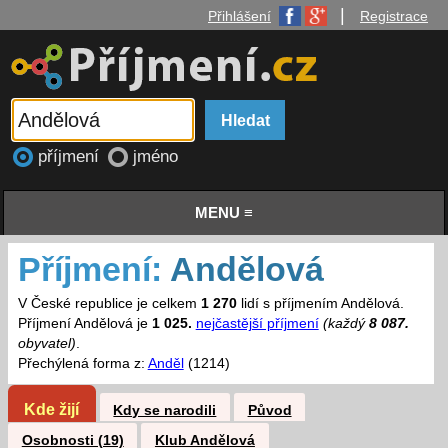
|
Přihlášení
Registrace
příjmení
jméno
MENU ≡
Příjmení:
Andělová
V České republice je celkem
1 270
lidí s příjmením Andělová.
Příjmení Andělová je
1 025.
nejčastější příjmení
(každý
8 087.
obyvatel)
.
Přechýlená forma z:
Anděl
(1214)
Kde žijí
Kdy se narodili
Původ
Osobnosti (19)
Klub Andělová