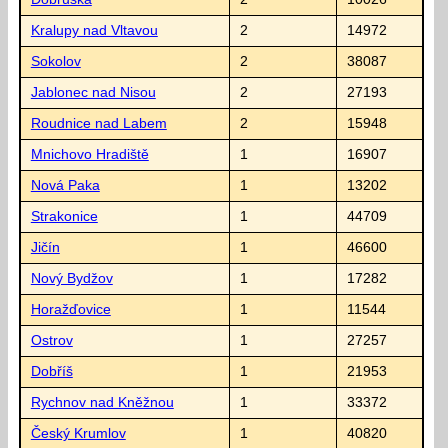
Kralupy nad Vltavou
2
14972
Sokolov
2
38087
Jablonec nad Nisou
2
27193
Roudnice nad Labem
2
15948
Mnichovo Hradiště
1
16907
Nová Paka
1
13202
Strakonice
1
44709
Jičín
1
46600
Nový Bydžov
1
17282
Horažďovice
1
11544
Ostrov
1
27257
Dobříš
1
21953
Rychnov nad Kněžnou
1
33372
Český Krumlov
1
40820