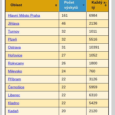
Počet
Každý x-
Oblast
výskytů
tý
Hlavní Město Praha
161
6984
Jihlava
46
2136
Turnov
32
1011
Plzeň
32
5516
Ostrava
31
10391
Hořovice
27
1052
Rokycany
26
1800
Milevsko
24
760
Příbram
22
3126
Černošice
22
5959
Liberec
22
6310
Kladno
22
5429
Kadaň
20
2120