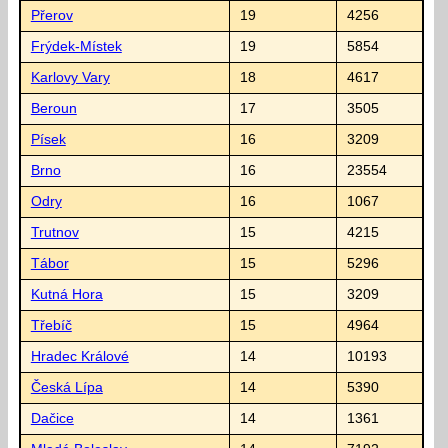
Přerov
19
4256
Frýdek-Místek
19
5854
Karlovy Vary
18
4617
Beroun
17
3505
Písek
16
3209
Brno
16
23554
Odry
16
1067
Trutnov
15
4215
Tábor
15
5296
Kutná Hora
15
3209
Třebíč
15
4964
Hradec Králové
14
10193
Česká Lípa
14
5390
Dačice
14
1361