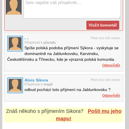
- -
Před více než rokem
Příspěvek k
původu
Spíše polská podoba příjmení Sýkora - vyskytuje se
dominantně na Jablunkovsku, Karvinsku,
Českotěšínsku a Třinecku, kde je výrazná polská komunita.
Odpovědět
Alois Sikora
Před více než rokem
Příspěvek k
mapě
odkud pochází toto příjmení na Jablunkovsku ?
Odpovědět
Znáš někoho s příjmením
Sikora
?
Pošli mu jeho
mapu!