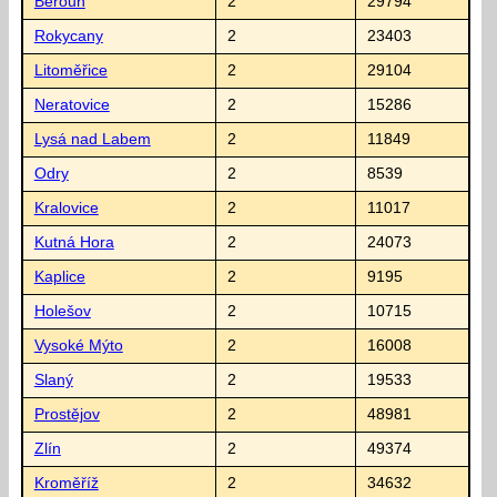
Beroun
2
29794
Rokycany
2
23403
Litoměřice
2
29104
Neratovice
2
15286
Lysá nad Labem
2
11849
Odry
2
8539
Kralovice
2
11017
Kutná Hora
2
24073
Kaplice
2
9195
Holešov
2
10715
Vysoké Mýto
2
16008
Slaný
2
19533
Prostějov
2
48981
Zlín
2
49374
Kroměříž
2
34632