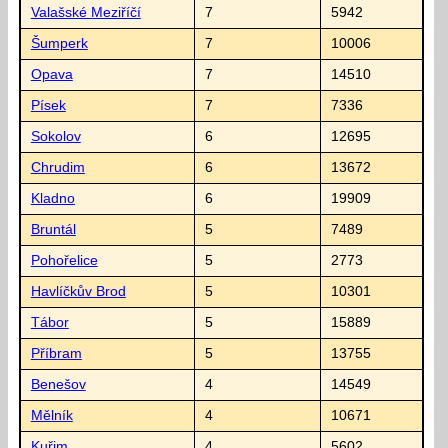
Valašské Meziříčí
7
5942
Šumperk
7
10006
Opava
7
14510
Písek
7
7336
Sokolov
6
12695
Chrudim
6
13672
Kladno
6
19909
Bruntál
5
7489
Pohořelice
5
2773
Havlíčkův Brod
5
10301
Tábor
5
15889
Příbram
5
13755
Benešov
4
14549
Mělník
4
10671
Kuřim
4
5602