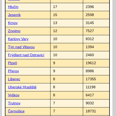
Hlučín
17
2396
Jeseník
15
2598
Krnov
13
3145
Znojmo
12
7527
Karlovy Vary
10
8312
Týn nad Vltavou
10
1394
Frýdlant nad Ostravicí
10
2460
Plzeň
9
19612
Přerov
9
8986
Liberec
8
17355
Uherské Hradiště
8
11198
Vyškov
8
6417
Trutnov
7
9032
Černošice
7
18731