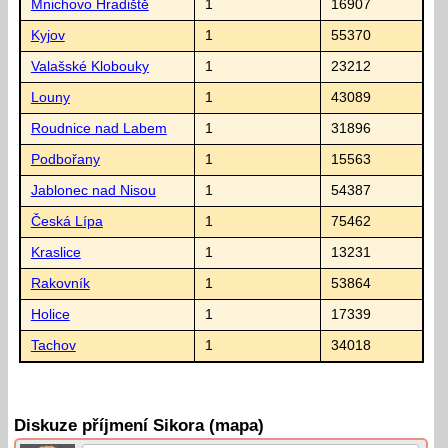
Mnichovo Hradiště
1
16907
Kyjov
1
55370
Valašské Klobouky
1
23212
Louny
1
43089
Roudnice nad Labem
1
31896
Podbořany
1
15563
Jablonec nad Nisou
1
54387
Česká Lípa
1
75462
Kraslice
1
13231
Rakovník
1
53864
Holice
1
17339
Tachov
1
34018
Diskuze příjmení Sikora (mapa)