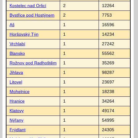
Kostelec nad Orlicí
2
12264
Bystřice pod Hostýnem
2
7753
Aš
1
16596
Horšovský Týn
1
14234
Vrchlabí
1
27242
Blansko
1
55562
Rožnov pod Radhoštěm
1
35269
Jihlava
1
98287
Litovel
1
23697
Mohelnice
1
18238
Hranice
1
34264
Klatovy
1
49174
Nýřany
1
54995
Frýdlant
1
24305