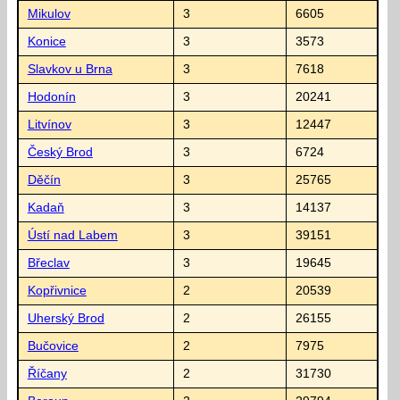
Mikulov
3
6605
Konice
3
3573
Slavkov u Brna
3
7618
Hodonín
3
20241
Litvínov
3
12447
Český Brod
3
6724
Děčín
3
25765
Kadaň
3
14137
Ústí nad Labem
3
39151
Břeclav
3
19645
Kopřivnice
2
20539
Uherský Brod
2
26155
Bučovice
2
7975
Říčany
2
31730