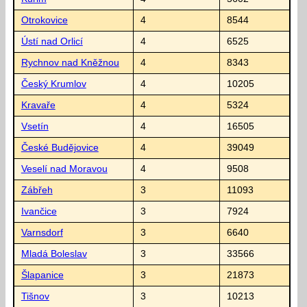
Otrokovice
4
8544
Ústí nad Orlicí
4
6525
Rychnov nad Kněžnou
4
8343
Český Krumlov
4
10205
Kravaře
4
5324
Vsetín
4
16505
České Budějovice
4
39049
Veselí nad Moravou
4
9508
Zábřeh
3
11093
Ivančice
3
7924
Varnsdorf
3
6640
Mladá Boleslav
3
33566
Šlapanice
3
21873
Tišnov
3
10213