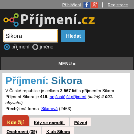
|
Přihlášení
Registrace
příjmení
jméno
MENU ≡
Příjmení:
Sikora
V České republice je celkem
2 567
lidí s příjmením Sikora.
Příjmení Sikora je
419.
nejčastější příjmení
(každý
4 001.
obyvatel)
.
Přechýlená forma:
Sikorová
(2463)
Kde žijí
Kdy se narodili
Původ
Osobnosti (39)
Klub Sikora