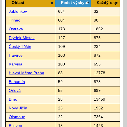
Oblast
Počet výskytů
Každý x-tý
Jablunkov
684
32
Třinec
604
90
Ostrava
173
1862
Frýdek-Místek
127
875
Český Těšín
109
234
Havířov
103
872
Karviná
100
655
Hlavní Město Praha
88
12778
Bohumín
59
578
Orlová
55
699
Brno
28
13459
Nový Jičín
25
1952
Olomouc
22
7364
Bílovec
18
1423