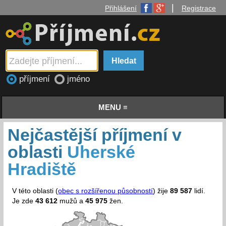
|
Přihlášení
Registrace
příjmení
jméno
MENU ≡
Nejčastější příjmení v
oblasti
Uherské
Hradiště
V této oblasti (
obec s rozšířenou působností
) žije
89 587
lidí.
Je zde
43 612
mužů a
45 975
žen.