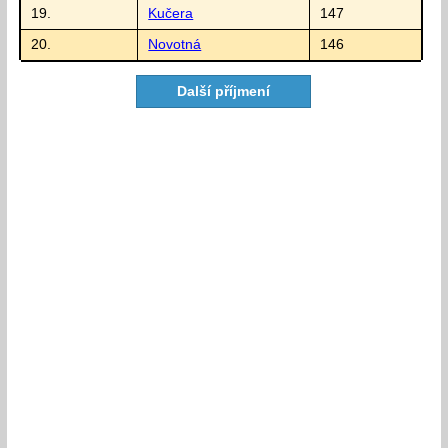
19.
Kučera
147
20.
Novotná
146
Další příjmení