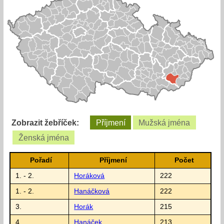
Zobrazit žebříček:
Příjmení
Mužská jména
Ženská jména
Pořadí
Příjmení
Počet
1. - 2.
Horáková
222
1. - 2.
Hanáčková
222
3.
Horák
215
4.
Hanáček
213