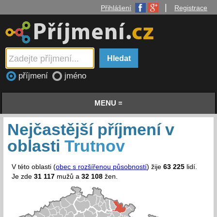
|
Přihlášení
Registrace
příjmení
jméno
MENU ≡
Nejčastější příjmení v
oblasti
Trutnov
V této oblasti (
obec s rozšířenou působností
) žije
63 225
lidí.
Je zde
31 117
mužů a
32 108
žen.