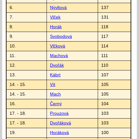
6.
Nývltová
137
7.
Vlček
131
8.
Horák
118
9.
Svobodová
117
10.
Vlčková
114
11.
Machová
111
12.
Dvořák
110
13.
Kábrt
107
14. - 15.
Vít
105
14. - 15.
Mach
105
16.
Černý
104
17. - 18.
Prouzová
103
17. - 18.
Dvořáková
103
19.
Horáková
100