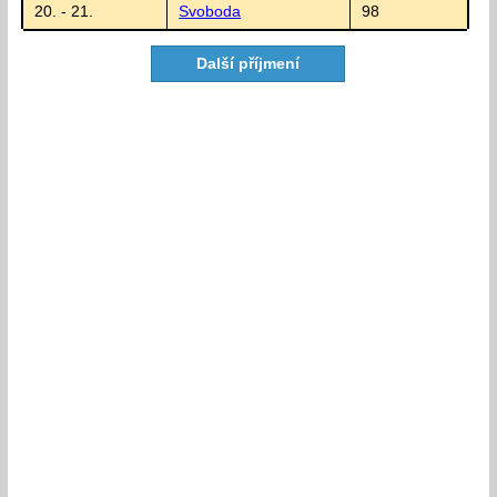
20. - 21.
Svoboda
98
Další příjmení