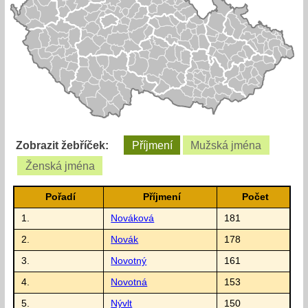
Zobrazit žebříček:
Příjmení
Mužská jména
Ženská jména
Pořadí
Příjmení
Počet
1.
Nováková
181
2.
Novák
178
3.
Novotný
161
4.
Novotná
153
5.
Nývlt
150