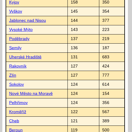
Kyjov
158
350
Vyškov
145
354
Jablonec nad Nisou
144
377
Vysoké Mýto
143
223
Poděbrady
137
219
Semily
136
187
Uherské Hradiště
131
683
Rakovník
127
424
Zlín
127
777
Sokolov
124
614
Nové Město na Moravě
124
154
Pelhřimov
124
356
Kroměříž
122
567
Cheb
121
389
Beroun
119
500