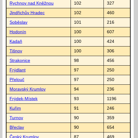
Rychnov nad Kněžnou
102
327
Jindřichův Hradec
102
460
Soběslav
101
216
Hodonín
100
607
Kadaň
100
424
Tišnov
100
306
Strakonice
98
456
Frýdlant
97
250
Přelouč
97
250
Moravský Krumlov
94
236
Frýdek-Místek
93
1196
Kuřim
91
246
Turnov
90
359
Břeclav
90
654
Český Krumlov
87
469