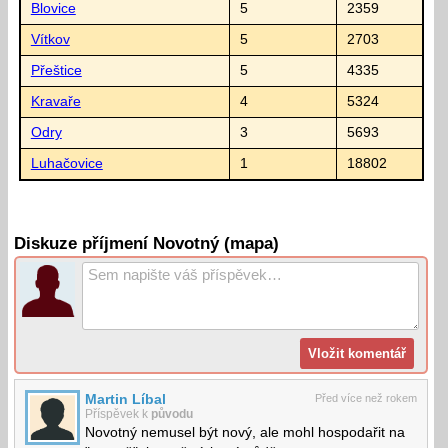
Blovice
5
2359
Vítkov
5
2703
Přeštice
5
4335
Kravaře
4
5324
Odry
3
5693
Luhačovice
1
18802
Diskuze příjmení Novotný (mapa)
Martin Líbal
Před více než rokem
Příspěvek k
původu
Novotný nemusel být nový, ale mohl hospodařit na