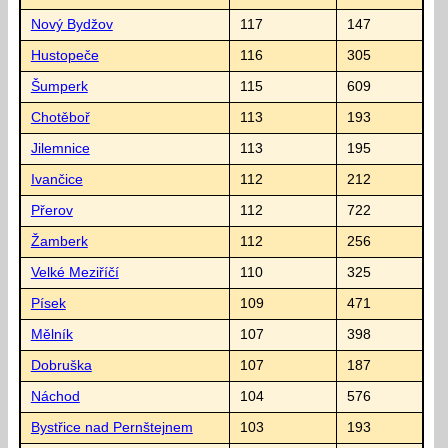
Nový Bydžov
117
147
Hustopeče
116
305
Šumperk
115
609
Chotěboř
113
193
Jilemnice
113
195
Ivančice
112
212
Přerov
112
722
Žamberk
112
256
Velké Meziříčí
110
325
Písek
109
471
Mělník
107
398
Dobruška
107
187
Náchod
104
576
Bystřice nad Pernštejnem
103
193