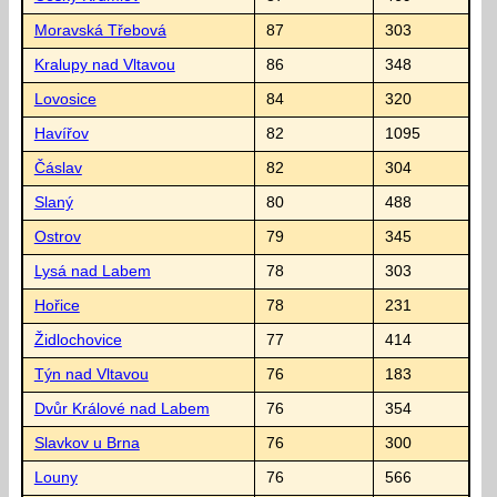
Moravská Třebová
87
303
Kralupy nad Vltavou
86
348
Lovosice
84
320
Havířov
82
1095
Čáslav
82
304
Slaný
80
488
Ostrov
79
345
Lysá nad Labem
78
303
Hořice
78
231
Židlochovice
77
414
Týn nad Vltavou
76
183
Dvůr Králové nad Labem
76
354
Slavkov u Brna
76
300
Louny
76
566