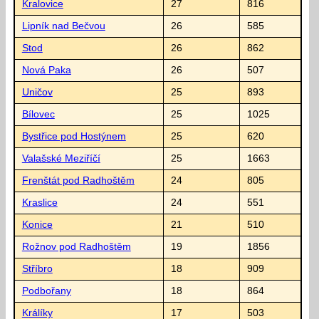
Kralovice
27
816
Lipník nad Bečvou
26
585
Stod
26
862
Nová Paka
26
507
Uničov
25
893
Bílovec
25
1025
Bystřice pod Hostýnem
25
620
Valašské Meziříčí
25
1663
Frenštát pod Radhoštěm
24
805
Kraslice
24
551
Konice
21
510
Rožnov pod Radhoštěm
19
1856
Stříbro
18
909
Podbořany
18
864
Králíky
17
503