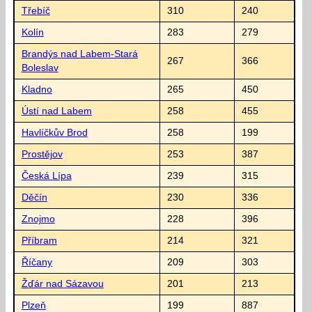
Třebíč
310
240
Kolín
283
279
Brandýs nad Labem-Stará
267
366
Boleslav
Kladno
265
450
Ústí nad Labem
258
455
Havlíčkův Brod
258
199
Prostějov
253
387
Česká Lípa
239
315
Děčín
230
336
Znojmo
228
396
Příbram
214
321
Říčany
209
303
Žďár nad Sázavou
201
213
Plzeň
199
887