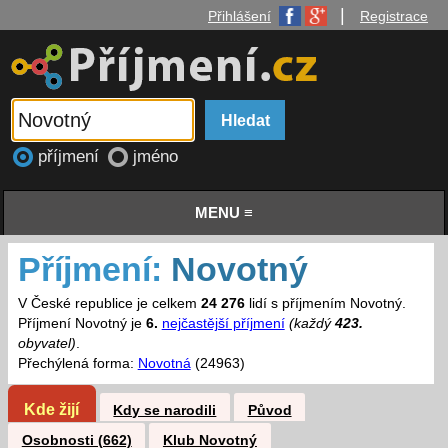
|
Přihlášení
Registrace
příjmení
jméno
MENU ≡
Příjmení:
Novotný
V České republice je celkem
24 276
lidí s příjmením Novotný.
Příjmení Novotný je
6.
nejčastější příjmení
(každý
423.
obyvatel)
.
Přechýlená forma:
Novotná
(24963)
Kde žijí
Kdy se narodili
Původ
Osobnosti (662)
Klub Novotný