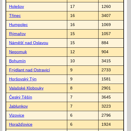
Holešov
17
1260
Třinec
16
3407
Humpolec
16
1069
Rýmařov
15
1057
Náměšť nad Oslavou
15
884
Nepomuk
12
904
Bohumín
10
3415
Frýdlant nad Ostravicí
9
2733
Horšovský Týn
9
1581
Valašské Klobouky
8
2901
Český Těšín
7
3645
Jablunkov
7
3223
Vizovice
6
2796
Horažďovice
6
1924