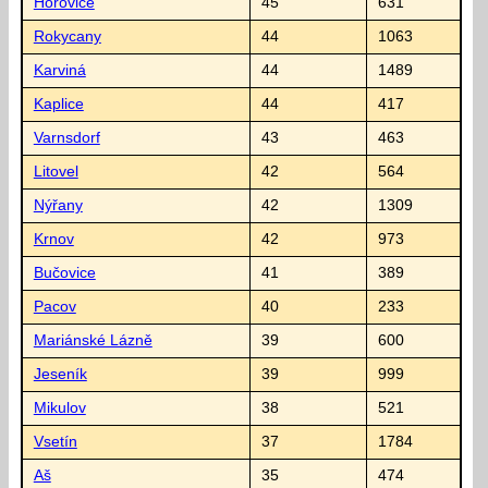
Hořovice
45
631
Rokycany
44
1063
Karviná
44
1489
Kaplice
44
417
Varnsdorf
43
463
Litovel
42
564
Nýřany
42
1309
Krnov
42
973
Bučovice
41
389
Pacov
40
233
Mariánské Lázně
39
600
Jeseník
39
999
Mikulov
38
521
Vsetín
37
1784
Aš
35
474