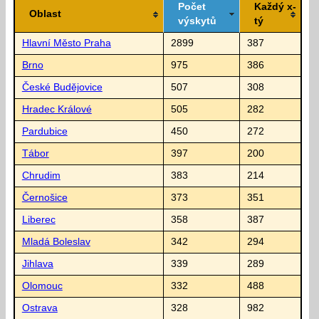
Počet
Každý x-
Oblast
výskytů
tý
Hlavní Město Praha
2899
387
Brno
975
386
České Budějovice
507
308
Hradec Králové
505
282
Pardubice
450
272
Tábor
397
200
Chrudim
383
214
Černošice
373
351
Liberec
358
387
Mladá Boleslav
342
294
Jihlava
339
289
Olomouc
332
488
Ostrava
328
982