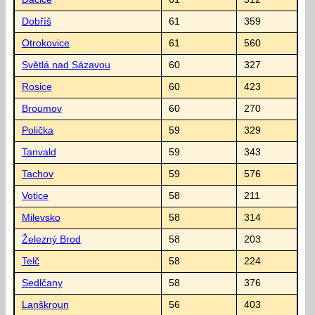
Dobříš
61
359
Otrokovice
61
560
Světlá nad Sázavou
60
327
Rosice
60
423
Broumov
60
270
Polička
59
329
Tanvald
59
343
Tachov
59
576
Votice
58
211
Milevsko
58
314
Železný Brod
58
203
Telč
58
224
Sedlčany
58
376
Lanškroun
56
403