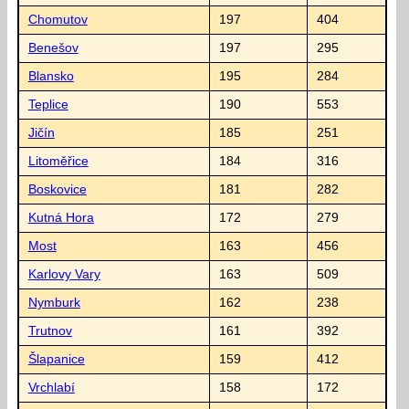
Chomutov
197
404
Benešov
197
295
Blansko
195
284
Teplice
190
553
Jičín
185
251
Litoměřice
184
316
Boskovice
181
282
Kutná Hora
172
279
Most
163
456
Karlovy Vary
163
509
Nymburk
162
238
Trutnov
161
392
Šlapanice
159
412
Vrchlabí
158
172