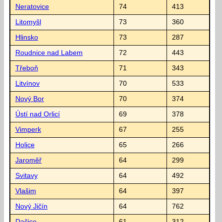
Neratovice
74
413
Litomyšl
73
360
Hlinsko
73
287
Roudnice nad Labem
72
443
Třeboň
71
343
Litvínov
70
533
Nový Bor
70
374
Ústí nad Orlicí
69
378
Vimperk
67
255
Holice
65
266
Jaroměř
64
299
Svitavy
64
492
Vlašim
64
397
Nový Jičín
64
762
Dačice
61
312