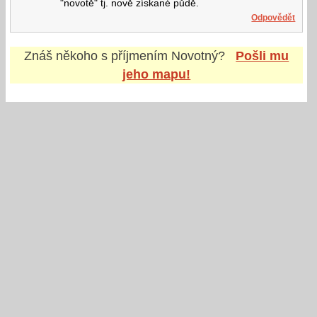
"novotě" tj. nově získané půdě.
Odpovědět
Znáš někoho s příjmením
Novotný
?
Pošli mu
jeho mapu!