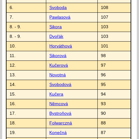
6.
Svoboda
108
7.
Pawlasová
107
8. - 9.
Sikora
103
8. - 9.
Dvořák
103
10.
Horváthová
101
11.
Sikorová
98
12.
Kučerová
97
13.
Novotná
96
14.
Svobodová
95
15.
Kučera
94
16.
Němcová
93
17.
Bystroňová
90
18.
Folwarczná
88
19.
Konečná
87