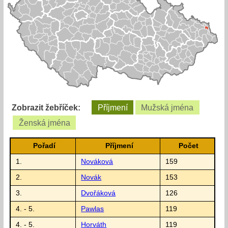
Zobrazit žebříček:
Příjmení
Mužská jména
Ženská jména
Pořadí
Příjmení
Počet
1.
Nováková
159
2.
Novák
153
3.
Dvořáková
126
4. - 5.
Pawlas
119
4. - 5.
Horváth
119