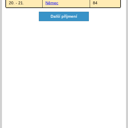
20. - 21.
Němec
84
Další příjmení