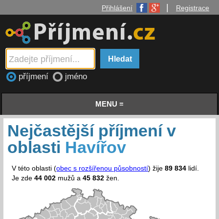
|
Přihlášení
Registrace
příjmení
jméno
MENU ≡
Nejčastější příjmení v
oblasti
Havířov
V této oblasti (
obec s rozšířenou působností
) žije
89 834
lidí.
Je zde
44 002
mužů a
45 832
žen.