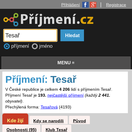
|
Přihlášení
Registrace
příjmení
jméno
MENU ≡
Příjmení:
Tesař
V České republice je celkem
4 206
lidí s příjmením Tesař.
Příjmení Tesař je
193.
nejčastější příjmení
(každý
2 441.
obyvatel)
.
Přechýlená forma:
Tesařová
(4193)
Kde žijí
Kdy se narodili
Původ
Osobnosti (95)
Klub Tesař