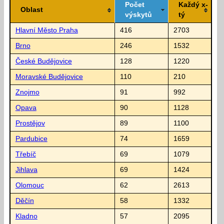
Počet
Každý x-
Oblast
výskytů
tý
Hlavní Město Praha
416
2703
Brno
246
1532
České Budějovice
128
1220
Moravské Budějovice
110
210
Znojmo
91
992
Opava
90
1128
Prostějov
89
1100
Pardubice
74
1659
Třebíč
69
1079
Jihlava
69
1424
Olomouc
62
2613
Děčín
58
1332
Kladno
57
2095