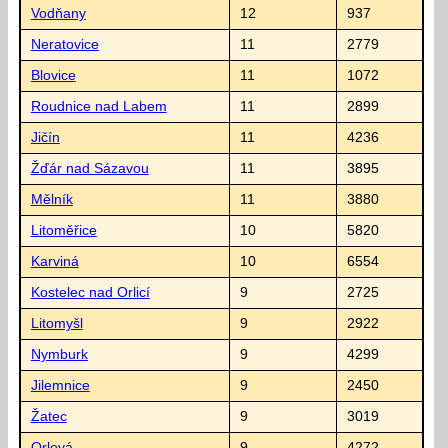
Vodňany
12
937
Neratovice
11
2779
Blovice
11
1072
Roudnice nad Labem
11
2899
Jičín
11
4236
Žďár nad Sázavou
11
3895
Mělník
11
3880
Litoměřice
10
5820
Karviná
10
6554
Kostelec nad Orlicí
9
2725
Litomyšl
9
2922
Nymburk
9
4299
Jilemnice
9
2450
Žatec
9
3019
Orlová
9
4272