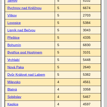
Semily
5
5102
Rychnov nad Kněžnou
5
6674
Vítkov
5
2703
Lovosice
5
5384
Lipník nad Bečvou
5
3043
Přeštice
5
4335
Bohumín
5
6830
Bystřice pod Hostýnem
5
3101
Vrchlabí
5
5448
Nová Paka
5
2640
Dvůr Králové nad Labem
5
5382
Milevsko
4
4561
Blatná
4
3358
Soběslav
4
5467
Kaplice
4
4597