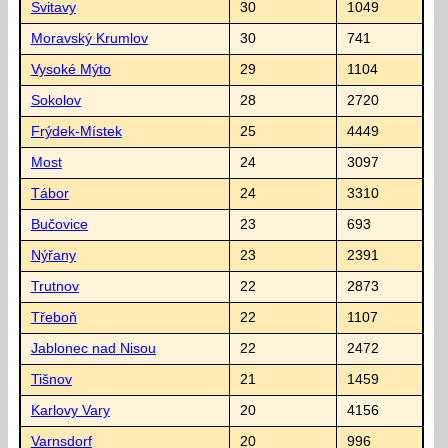
Svitavy
30
1049
Moravský Krumlov
30
741
Vysoké Mýto
29
1104
Sokolov
28
2720
Frýdek-Místek
25
4449
Most
24
3097
Tábor
24
3310
Bučovice
23
693
Nýřany
23
2391
Trutnov
22
2873
Třeboň
22
1107
Jablonec nad Nisou
22
2472
Tišnov
21
1459
Karlovy Vary
20
4156
Varnsdorf
20
996