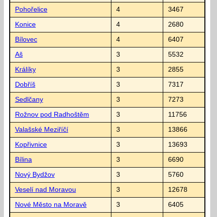
Pohořelice
4
3467
Konice
4
2680
Bílovec
4
6407
Aš
3
5532
Králíky
3
2855
Dobříš
3
7317
Sedlčany
3
7273
Rožnov pod Radhoštěm
3
11756
Valašské Meziříčí
3
13866
Kopřivnice
3
13693
Bílina
3
6690
Nový Bydžov
3
5760
Veselí nad Moravou
3
12678
Nové Město na Moravě
3
6405