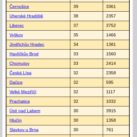
Černošice
39
3361
Uherské Hradiště
38
2357
Liberec
37
3752
Vyškov
35
1466
Jindřichův Hradec
34
1381
Havlíčkův Brod
33
1560
Chomutov
33
2414
Česká Lípa
32
2358
Dačice
32
595
Velké Meziříčí
32
1117
Prachatice
32
1032
Ústí nad Labem
30
3915
Hlučín
30
1358
Slavkov u Brna
30
761