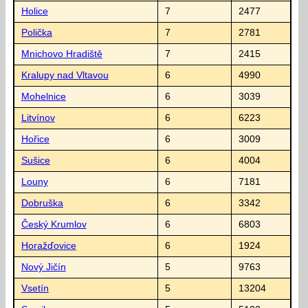
Holice
7
2477
Polička
7
2781
Mnichovo Hradiště
7
2415
Kralupy nad Vltavou
6
4990
Mohelnice
6
3039
Litvínov
6
6223
Hořice
6
3009
Sušice
6
4004
Louny
6
7181
Dobruška
6
3342
Český Krumlov
6
6803
Horažďovice
6
1924
Nový Jičín
5
9763
Vsetín
5
13204