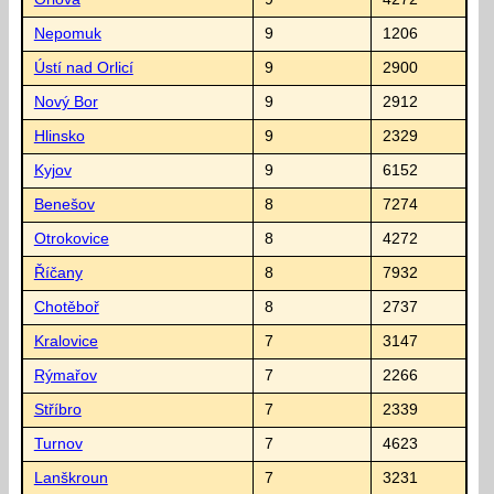
Nepomuk
9
1206
Ústí nad Orlicí
9
2900
Nový Bor
9
2912
Hlinsko
9
2329
Kyjov
9
6152
Benešov
8
7274
Otrokovice
8
4272
Říčany
8
7932
Chotěboř
8
2737
Kralovice
7
3147
Rýmařov
7
2266
Stříbro
7
2339
Turnov
7
4623
Lanškroun
7
3231