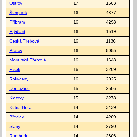
Ostrov
17
1603
Šumperk
16
4377
Příbram
16
4298
Frýdlant
16
1519
Česká Třebová
16
1136
Přerov
16
5055
Moravská Třebová
16
1648
Písek
16
3209
Rokycany
16
2925
Domažlice
15
2586
Klatovy
15
3278
Kutná Hora
14
3439
Břeclav
14
4209
Slaný
14
2790
Rumburk
14
2306