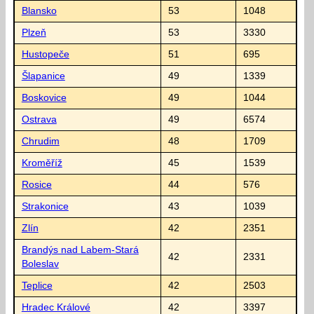
Blansko
53
1048
Plzeň
53
3330
Hustopeče
51
695
Šlapanice
49
1339
Boskovice
49
1044
Ostrava
49
6574
Chrudim
48
1709
Kroměříž
45
1539
Rosice
44
576
Strakonice
43
1039
Zlín
42
2351
Brandýs nad Labem-Stará
42
2331
Boleslav
Teplice
42
2503
Hradec Králové
42
3397