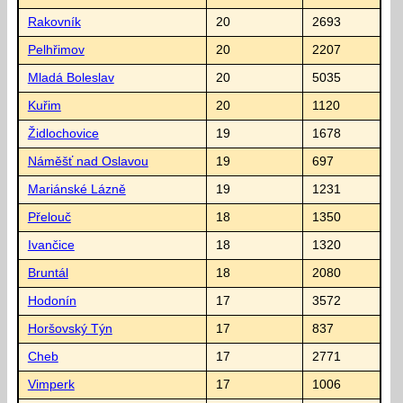
Rakovník
20
2693
Pelhřimov
20
2207
Mladá Boleslav
20
5035
Kuřim
20
1120
Židlochovice
19
1678
Náměšť nad Oslavou
19
697
Mariánské Lázně
19
1231
Přelouč
18
1350
Ivančice
18
1320
Bruntál
18
2080
Hodonín
17
3572
Horšovský Týn
17
837
Cheb
17
2771
Vimperk
17
1006