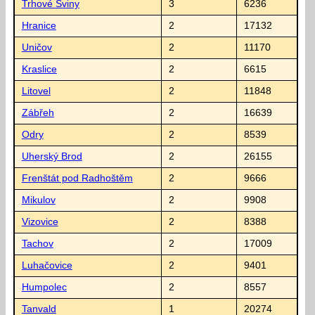
Trhové Sviny
3
6236
Hranice
2
17132
Uničov
2
11170
Kraslice
2
6615
Litovel
2
11848
Zábřeh
2
16639
Odry
2
8539
Uherský Brod
2
26155
Frenštát pod Radhoštěm
2
9666
Mikulov
2
9908
Vizovice
2
8388
Tachov
2
17009
Luhačovice
2
9401
Humpolec
2
8557
Tanvald
1
20274