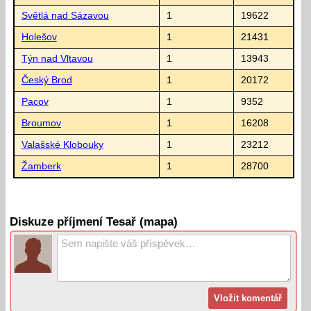
Světlá nad Sázavou
1
19622
Holešov
1
21431
Týn nad Vltavou
1
13943
Český Brod
1
20172
Pacov
1
9352
Broumov
1
16208
Valašské Klobouky
1
23212
Žamberk
1
28700
Diskuze příjmení Tesař (mapa)