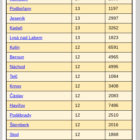
Podbořany
13
1197
Jeseník
13
2997
Kadaň
13
3262
Lysá nad Labem
13
1823
Kolín
12
6591
Beroun
12
4965
Náchod
12
4995
Telč
12
1084
Krnov
12
3408
Čáslav
12
2083
Havířov
12
7486
Poděbrady
12
2510
Šternberk
12
2016
Stod
12
1868