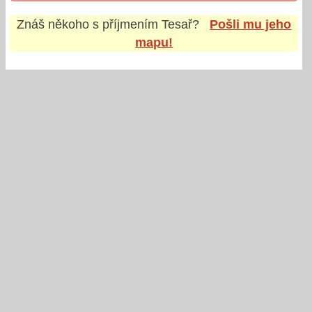
Znáš někoho s příjmením
Tesař
?
Pošli mu jeho
mapu!