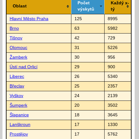
Počet
Každý x-
Oblast
výskytů
tý
Hlavní Město Praha
125
8995
Brno
63
5982
Tišnov
42
729
Olomouc
31
5226
Žamberk
30
956
Ústí nad Orlicí
29
900
Liberec
26
5340
Břeclav
25
2357
Vyškov
24
2139
Šumperk
20
3502
Šlapanice
18
3645
Lanškroun
17
1330
Prostějov
17
5762