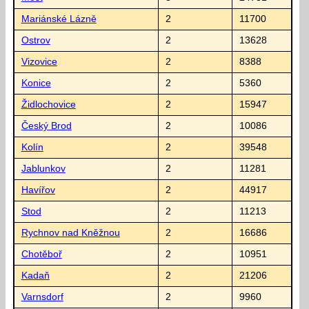
Mariánské Lázně
2
11700
Ostrov
2
13628
Vizovice
2
8388
Konice
2
5360
Židlochovice
2
15947
Český Brod
2
10086
Kolín
2
39548
Jablunkov
2
11281
Havířov
2
44917
Stod
2
11213
Rychnov nad Kněžnou
2
16686
Chotěboř
2
10951
Kadaň
2
21206
Varnsdorf
2
9960