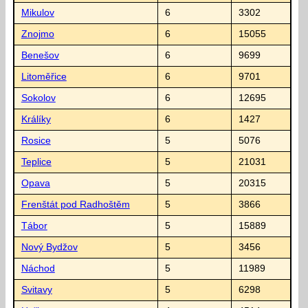
Mikulov
6
3302
Znojmo
6
15055
Benešov
6
9699
Litoměřice
6
9701
Sokolov
6
12695
Králíky
6
1427
Rosice
5
5076
Teplice
5
21031
Opava
5
20315
Frenštát pod Radhoštěm
5
3866
Tábor
5
15889
Nový Bydžov
5
3456
Náchod
5
11989
Svitavy
5
6298