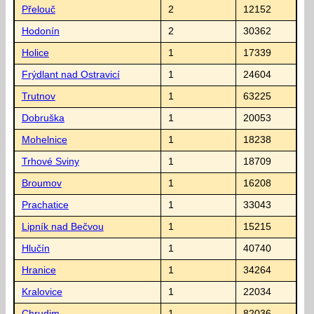
Přelouč
2
12152
Hodonín
2
30362
Holice
1
17339
Frýdlant nad Ostravicí
1
24604
Trutnov
1
63225
Dobruška
1
20053
Mohelnice
1
18238
Trhové Sviny
1
18709
Broumov
1
16208
Prachatice
1
33043
Lipník nad Bečvou
1
15215
Hlučín
1
40740
Hranice
1
34264
Kralovice
1
22034
Chrudim
1
82036