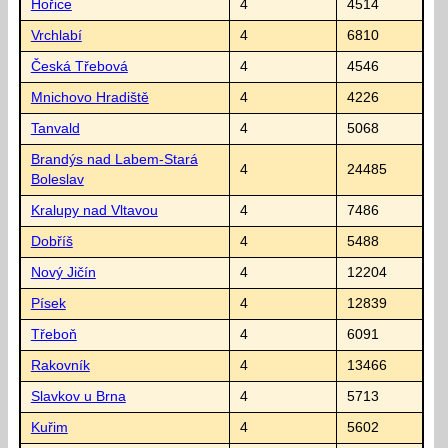
Hořice
4
4514
Vrchlabí
4
6810
Česká Třebová
4
4546
Mnichovo Hradiště
4
4226
Tanvald
4
5068
Brandýs nad Labem-Stará
4
24485
Boleslav
Kralupy nad Vltavou
4
7486
Dobříš
4
5488
Nový Jičín
4
12204
Písek
4
12839
Třeboň
4
6091
Rakovník
4
13466
Slavkov u Brna
4
5713
Kuřim
4
5602