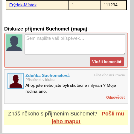
Frýdek-Místek
1
111234
Diskuze příjmení Suchomel (mapa)
Zdeňka Suchomelová
Před více než rokem
Příspěvek v
klubu
Ahoj, jste nebo jste byli skutečně mlynáři ? Moje
rodina ano.
Odpovědět
Znáš někoho s příjmením
Suchomel
?
Pošli mu
jeho mapu!