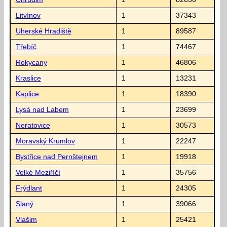
Litvínov
1
37343
Uherské Hradiště
1
89587
Třebíč
1
74467
Rokycany
1
46806
Kraslice
1
13231
Kaplice
1
18390
Lysá nad Labem
1
23699
Neratovice
1
30573
Moravský Krumlov
1
22247
Bystřice nad Pernštejnem
1
19918
Velké Meziříčí
1
35756
Frýdlant
1
24305
Slaný
1
39066
Vlašim
1
25421