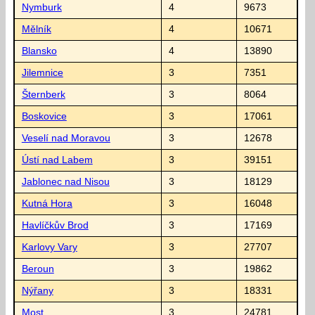
Nymburk
4
9673
Mělník
4
10671
Blansko
4
13890
Jilemnice
3
7351
Šternberk
3
8064
Boskovice
3
17061
Veselí nad Moravou
3
12678
Ústí nad Labem
3
39151
Jablonec nad Nisou
3
18129
Kutná Hora
3
16048
Havlíčkův Brod
3
17169
Karlovy Vary
3
27707
Beroun
3
19862
Nýřany
3
18331
Most
3
24781