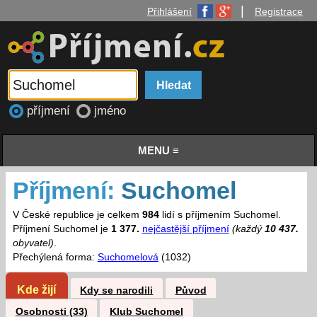
|
Přihlášení
Registrace
příjmení
jméno
MENU ≡
Příjmení:
Suchomel
V České republice je celkem
984
lidí s příjmením Suchomel.
Příjmení Suchomel je
1 377.
nejčastější příjmení
(každý
10 437.
obyvatel)
.
Přechýlená forma:
Suchomelová
(1032)
Kde žijí
Kdy se narodili
Původ
Osobnosti (33)
Klub Suchomel