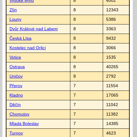
Vysoké Mýto
8
4002
Zlín
8
12343
Louny
8
5386
Dvůr Králové nad Labem
8
3363
Česká Lípa
8
9432
Kostelec nad Orlicí
8
3066
Votice
8
1535
Ostrava
8
40265
Uničov
8
2792
Přerov
7
11554
Kladno
7
17065
Děčín
7
11042
Chomutov
7
11382
Mladá Boleslav
7
14385
Turnov
7
4623