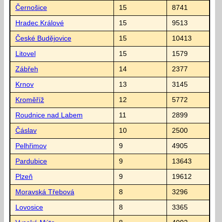
Černošice
15
8741
Hradec Králové
15
9513
České Budějovice
15
10413
Litovel
15
1579
Zábřeh
14
2377
Krnov
13
3145
Kroměříž
12
5772
Roudnice nad Labem
11
2899
Čáslav
10
2500
Pelhřimov
9
4905
Pardubice
9
13643
Plzeň
9
19612
Moravská Třebová
8
3296
Lovosice
8
3365