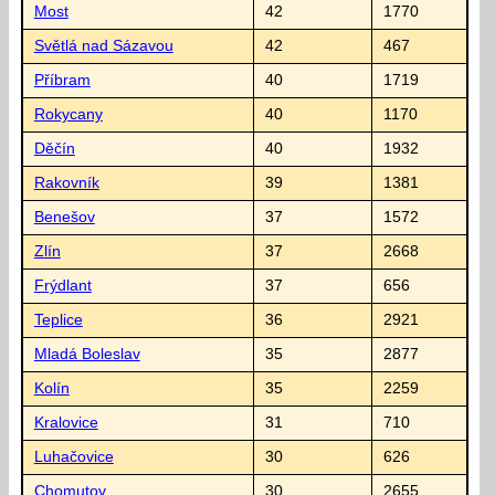
Most
42
1770
Světlá nad Sázavou
42
467
Příbram
40
1719
Rokycany
40
1170
Děčín
40
1932
Rakovník
39
1381
Benešov
37
1572
Zlín
37
2668
Frýdlant
37
656
Teplice
36
2921
Mladá Boleslav
35
2877
Kolín
35
2259
Kralovice
31
710
Luhačovice
30
626
Chomutov
30
2655