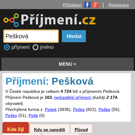
|
Přihlášení
Registrace
příjmení
jméno
MENU ≡
Příjmení:
Pešková
V České republice je celkem
4 724
lidí s příjmením Pešková.
Příjmení Pešková je
163.
nejčastější příjmení
(každý
2 174.
obyvatel)
.
Přechýlená forma z:
Pešek
(3836),
Peška
(822),
Peške
(55),
Peško
(51),
Pešk
(0)
Kde žijí
Kdy se narodili
Původ