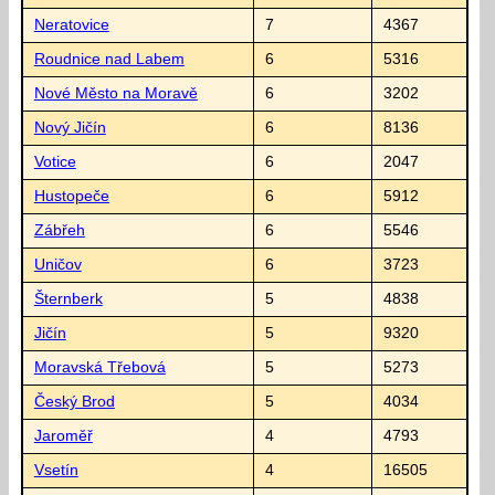
Neratovice
7
4367
Roudnice nad Labem
6
5316
Nové Město na Moravě
6
3202
Nový Jičín
6
8136
Votice
6
2047
Hustopeče
6
5912
Zábřeh
6
5546
Uničov
6
3723
Šternberk
5
4838
Jičín
5
9320
Moravská Třebová
5
5273
Český Brod
5
4034
Jaroměř
4
4793
Vsetín
4
16505