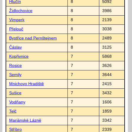
Hlučín
8
5092
Židlochovice
8
3986
Vimperk
8
2139
Přelouč
8
3038
Bystřice nad Pernštejnem
8
2489
Čáslav
8
3125
Kopřivnice
7
5868
Rosice
7
3626
Semily
7
3644
Mnichovo Hradiště
7
2415
Sušice
7
3432
Vodňany
7
1606
Telč
7
1859
Mariánské Lázně
7
3342
Stříbro
7
2339