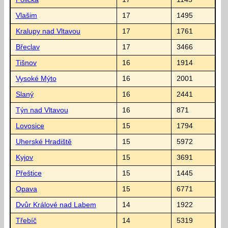
Vlašim
17
1495
Kralupy nad Vltavou
17
1761
Břeclav
17
3466
Tišnov
16
1914
Vysoké Mýto
16
2001
Slaný
16
2441
Týn nad Vltavou
16
871
Lovosice
15
1794
Uherské Hradiště
15
5972
Kyjov
15
3691
Přeštice
15
1445
Opava
15
6771
Dvůr Králové nad Labem
14
1922
Třebíč
14
5319