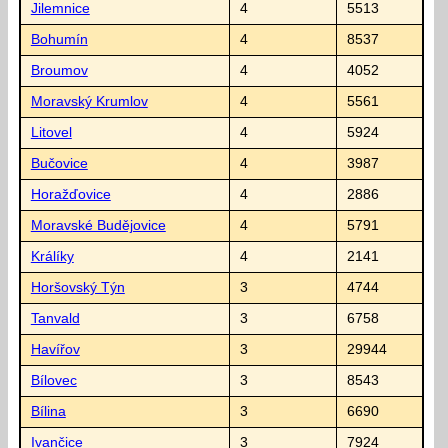
Jilemnice
4
5513
Bohumín
4
8537
Broumov
4
4052
Moravský Krumlov
4
5561
Litovel
4
5924
Bučovice
4
3987
Horažďovice
4
2886
Moravské Budějovice
4
5791
Králíky
4
2141
Horšovský Týn
3
4744
Tanvald
3
6758
Havířov
3
29944
Bílovec
3
8543
Bílina
3
6690
Ivančice
3
7924