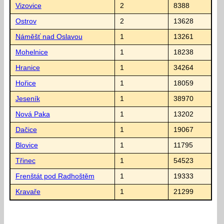
Vizovice
2
8388
Ostrov
2
13628
Náměšť nad Oslavou
1
13261
Mohelnice
1
18238
Hranice
1
34264
Hořice
1
18059
Jeseník
1
38970
Nová Paka
1
13202
Dačice
1
19067
Blovice
1
11795
Třinec
1
54523
Frenštát pod Radhoštěm
1
19333
Kravaře
1
21299