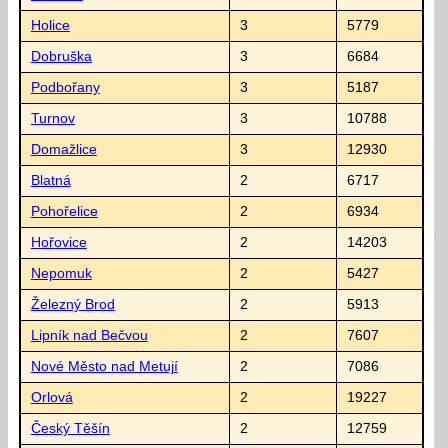
Holice
3
5779
Dobruška
3
6684
Podbořany
3
5187
Turnov
3
10788
Domažlice
3
12930
Blatná
2
6717
Pohořelice
2
6934
Hořovice
2
14203
Nepomuk
2
5427
Železný Brod
2
5913
Lipník nad Bečvou
2
7607
Nové Město nad Metují
2
7086
Orlová
2
19227
Český Těšín
2
12759