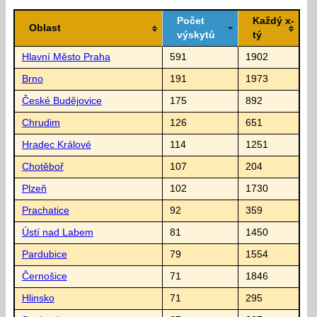
Počet
Každý x-
Oblast
výskytů
tý
Hlavní Město Praha
591
1902
Brno
191
1973
České Budějovice
175
892
Chrudim
126
651
Hradec Králové
114
1251
Chotěboř
107
204
Plzeň
102
1730
Prachatice
92
359
Ústí nad Labem
81
1450
Pardubice
79
1554
Černošice
71
1846
Hlinsko
71
295