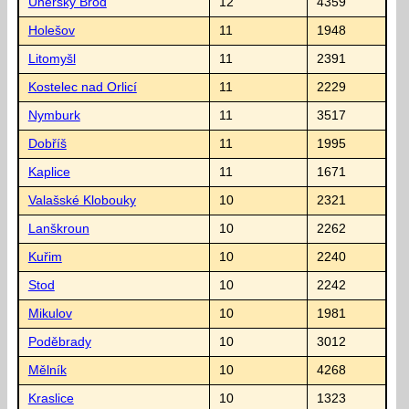
Uherský Brod
12
4359
Holešov
11
1948
Litomyšl
11
2391
Kostelec nad Orlicí
11
2229
Nymburk
11
3517
Dobříš
11
1995
Kaplice
11
1671
Valašské Klobouky
10
2321
Lanškroun
10
2262
Kuřim
10
2240
Stod
10
2242
Mikulov
10
1981
Poděbrady
10
3012
Mělník
10
4268
Kraslice
10
1323