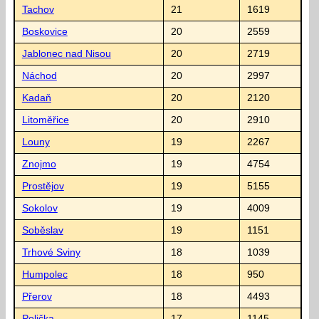
Tachov
21
1619
Boskovice
20
2559
Jablonec nad Nisou
20
2719
Náchod
20
2997
Kadaň
20
2120
Litoměřice
20
2910
Louny
19
2267
Znojmo
19
4754
Prostějov
19
5155
Sokolov
19
4009
Soběslav
19
1151
Trhové Sviny
18
1039
Humpolec
18
950
Přerov
18
4493
Polička
17
1145