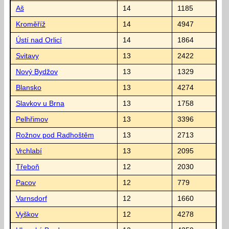
Aš
14
1185
Kroměříž
14
4947
Ústí nad Orlicí
14
1864
Svitavy
13
2422
Nový Bydžov
13
1329
Blansko
13
4274
Slavkov u Brna
13
1758
Pelhřimov
13
3396
Rožnov pod Radhoštěm
13
2713
Vrchlabí
13
2095
Třeboň
12
2030
Pacov
12
779
Varnsdorf
12
1660
Vyškov
12
4278