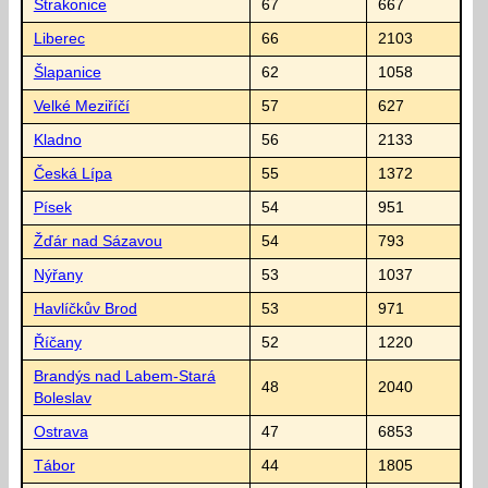
Strakonice
67
667
Liberec
66
2103
Šlapanice
62
1058
Velké Meziříčí
57
627
Kladno
56
2133
Česká Lípa
55
1372
Písek
54
951
Žďár nad Sázavou
54
793
Nýřany
53
1037
Havlíčkův Brod
53
971
Říčany
52
1220
Brandýs nad Labem-Stará
48
2040
Boleslav
Ostrava
47
6853
Tábor
44
1805