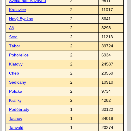
Světlá nad Sázavou
2
9811
Kralovice
2
11017
Nový Bydžov
2
8641
Aš
2
8298
Stod
2
11213
Tábor
2
39724
Pohořelice
2
6934
Klatovy
2
24587
Cheb
2
23559
Sedlčany
2
10910
Polička
2
9734
Králíky
2
4282
Poděbrady
1
30122
Tachov
1
34018
Tanvald
1
20274