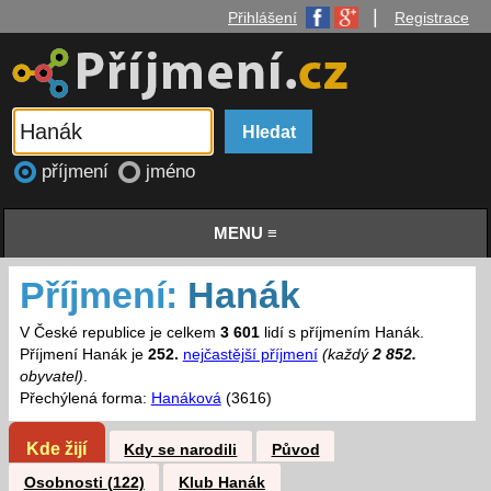
|
Přihlášení
Registrace
příjmení
jméno
MENU ≡
Příjmení:
Hanák
V České republice je celkem
3 601
lidí s příjmením Hanák.
Příjmení Hanák je
252.
nejčastější příjmení
(každý
2 852.
obyvatel)
.
Přechýlená forma:
Hanáková
(3616)
Kde žijí
Kdy se narodili
Původ
Osobnosti (122)
Klub Hanák