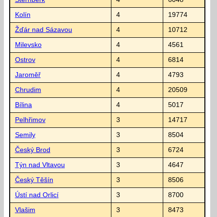
Kolín
4
19774
Žďár nad Sázavou
4
10712
Milevsko
4
4561
Ostrov
4
6814
Jaroměř
4
4793
Chrudim
4
20509
Bílina
4
5017
Pelhřimov
3
14717
Semily
3
8504
Český Brod
3
6724
Týn nad Vltavou
3
4647
Český Těšín
3
8506
Ústí nad Orlicí
3
8700
Vlašim
3
8473