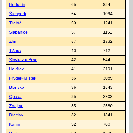
Hodonín
65
934
Šumperk
64
1094
Třebíč
60
1241
Šlapanice
57
1151
Zlín
57
1732
Tišnov
43
712
Slavkov u Brna
42
544
Havířov
41
2191
Frýdek-Místek
36
3089
Blansko
36
1543
Opava
35
2902
Znojmo
35
2580
Břeclav
32
1841
Kuřim
32
700