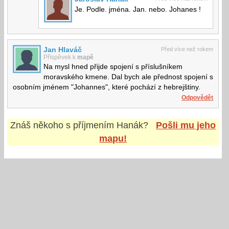
Je. Podle. jména. Jan. nebo. Johanes !
Jan Hlaváč
Před více než rokem
Příspěvek k
mapě
Na mysl hned přijde spojení s příslušníkem
moravského kmene. Dal bych ale přednost spojení s
osobním jménem "Johannes", které pochází z hebrejštiny.
Odpovědět
Znáš někoho s příjmením
Hanák
?
Pošli mu jeho
mapu!