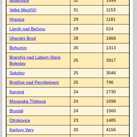
Boskovice
32
1599
Velké Meziříčí
31
1153
Hranice
29
1181
Lipník nad Bečvou
29
524
Uherský Brod
28
1868
Bohumín
26
1313
Brandýs nad Labem-Stará
25
3917
Boleslav
Sokolov
25
3046
Bystřice nad Pernštejnem
25
796
Karviná
24
2730
Moravská Třebová
24
1098
Bruntál
24
1560
Otrokovice
23
1485
Karlovy Vary
20
4156