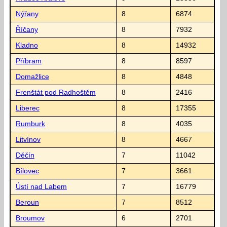
Nýřany
8
6874
Říčany
8
7932
Kladno
8
14932
Příbram
8
8597
Domažlice
8
4848
Frenštát pod Radhoštěm
8
2416
Liberec
8
17355
Rumburk
8
4035
Litvínov
8
4667
Děčín
7
11042
Bílovec
7
3661
Ústí nad Labem
7
16779
Beroun
7
8512
Broumov
6
2701