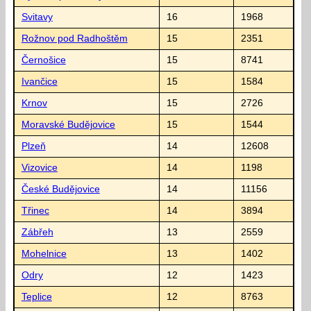
Svitavy
16
1968
Rožnov pod Radhoštěm
15
2351
Černošice
15
8741
Ivančice
15
1584
Krnov
15
2726
Moravské Budějovice
15
1544
Plzeň
14
12608
Vizovice
14
1198
České Budějovice
14
11156
Třinec
14
3894
Zábřeh
13
2559
Mohelnice
13
1402
Odry
12
1423
Teplice
12
8763