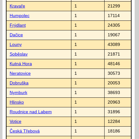
Kravaře
1
21299
Humpolec
1
17114
Frýdlant
1
24305
Dačice
1
19067
Louny
1
43089
Soběslav
1
21871
Kutná Hora
1
48146
Neratovice
1
30573
Dobruška
1
20053
Nymburk
1
38693
Hlinsko
1
20963
Roudnice nad Labem
1
31896
Votice
1
12284
Česká Třebová
1
18186