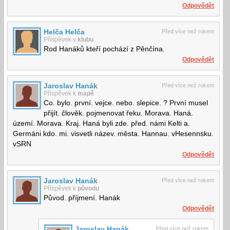
Odpovědět
Helča Helča
Před více než rokem
Příspěvek v
klubu
Rod Hanáků kteří pochází z Pěnčína.
Odpovědět
Jaroslav Hanák
Před více než rokem
Příspěvek k
mapě
Co. bylo. první. vejce. nebo. slepice. ? První musel
přijít. člověk. pojmenovat řeku. Morava. Haná.
území. Morava. Kraj. Haná byli zde. před. námi Kelti a.
Germáni kdo. mi. visvetli název. města. Hannau. vHesennsku.
vSRN
Odpovědět
Jaroslav Hanák
Před více než rokem
Příspěvek k
původu
Původ. příjmení. Hanák
Odpovědět
Jaroslav Hanák
Před více než rokem