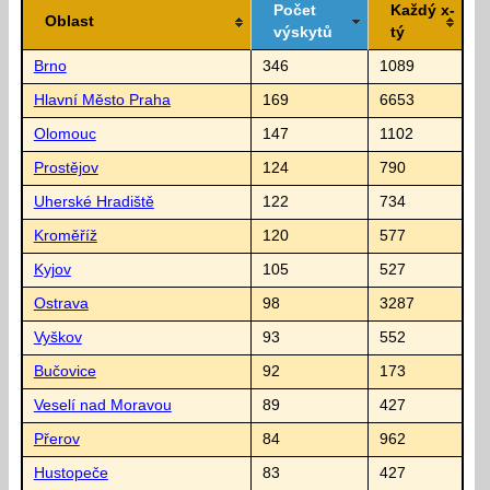
Počet
Každý x-
Oblast
výskytů
tý
Brno
346
1089
Hlavní Město Praha
169
6653
Olomouc
147
1102
Prostějov
124
790
Uherské Hradiště
122
734
Kroměříž
120
577
Kyjov
105
527
Ostrava
98
3287
Vyškov
93
552
Bučovice
92
173
Veselí nad Moravou
89
427
Přerov
84
962
Hustopeče
83
427