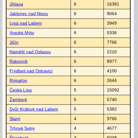
Jihlava
6
16381
Jablonec nad Nisou
6
9064
Lysá nad Labem
6
3949
Vysoké Mýto
6
5336
Jičín
6
7766
Náměšť nad Oslavou
6
2210
Rakovník
6
8977
Frýdlant nad Ostravicí
6
4100
Rýmařov
6
2644
Česká Lípa
5
15092
Žamberk
5
5740
Dvůr Králové nad Labem
5
5382
Slaný
4
9766
Trhové Sviny
4
4677
Šternberk
4
6048