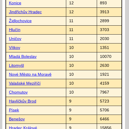
Konice
12
893
Jindřichův Hradec
12
3913
Židlochovice
11
2899
Hlučín
11
3703
Uničov
11
2030
Vítkov
10
1351
Mladá Boleslav
10
10070
Litomyšl
10
2630
Nové Město na Moravě
10
1921
Valašské Meziříčí
10
4159
Chomutov
10
7967
Havlíčkův Brod
9
5723
Písek
9
5706
Benešov
9
6466
Hradec Králové
9
15856