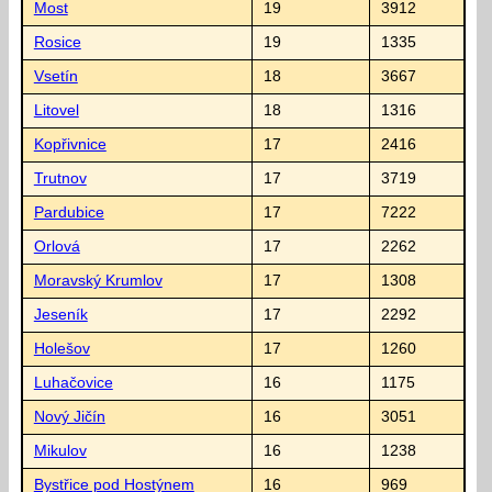
Most
19
3912
Rosice
19
1335
Vsetín
18
3667
Litovel
18
1316
Kopřivnice
17
2416
Trutnov
17
3719
Pardubice
17
7222
Orlová
17
2262
Moravský Krumlov
17
1308
Jeseník
17
2292
Holešov
17
1260
Luhačovice
16
1175
Nový Jičín
16
3051
Mikulov
16
1238
Bystřice pod Hostýnem
16
969