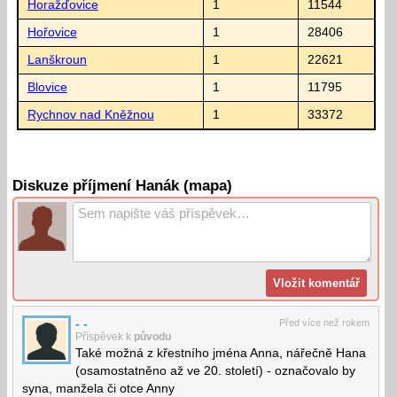
Horažďovice
1
11544
Hořovice
1
28406
Lanškroun
1
22621
Blovice
1
11795
Rychnov nad Kněžnou
1
33372
Diskuze příjmení Hanák (mapa)
- -
Před více než rokem
Příspěvek k
původu
Také možná z křestního jména Anna, nářečně Hana
(osamostatněno až ve 20. století) - označovalo by
syna, manžela či otce Anny