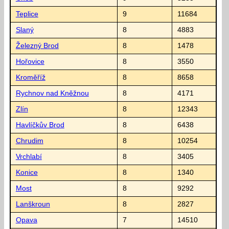
Teplice
9
11684
Slaný
8
4883
Železný Brod
8
1478
Hořovice
8
3550
Kroměříž
8
8658
Rychnov nad Kněžnou
8
4171
Zlín
8
12343
Havlíčkův Brod
8
6438
Chrudim
8
10254
Vrchlabí
8
3405
Konice
8
1340
Most
8
9292
Lanškroun
8
2827
Opava
7
14510