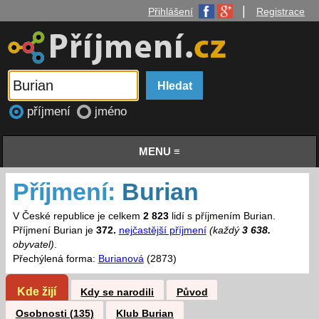
|
Přihlášení
Registrace
příjmení
jméno
MENU ≡
Příjmení:
Burian
V České republice je celkem
2 823
lidí s příjmením Burian.
Příjmení Burian je
372.
nejčastější příjmení
(každý
3 638.
obyvatel)
.
Přechýlená forma:
Burianová
(2873)
Kde žijí
Kdy se narodili
Původ
Osobnosti (135)
Klub Burian