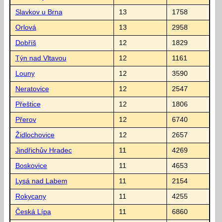
Slavkov u Brna
13
1758
Orlová
13
2958
Dobříš
12
1829
Týn nad Vltavou
12
1161
Louny
12
3590
Neratovice
12
2547
Přeštice
12
1806
Přerov
12
6740
Židlochovice
12
2657
Jindřichův Hradec
11
4269
Boskovice
11
4653
Lysá nad Labem
11
2154
Rokycany
11
4255
Česká Lípa
11
6860