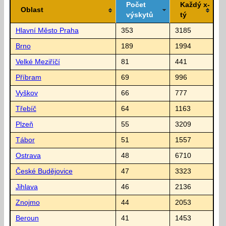
Počet
Každý x-
Oblast
výskytů
tý
Hlavní Město Praha
353
3185
Brno
189
1994
Velké Meziříčí
81
441
Příbram
69
996
Vyškov
66
777
Třebíč
64
1163
Plzeň
55
3209
Tábor
51
1557
Ostrava
48
6710
České Budějovice
47
3323
Jihlava
46
2136
Znojmo
44
2053
Beroun
41
1453