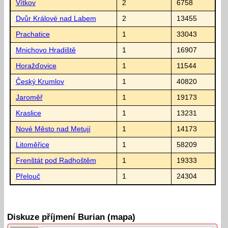
Vítkov
2
6758
Dvůr Králové nad Labem
2
13455
Prachatice
1
33043
Mnichovo Hradiště
1
16907
Horažďovice
1
11544
Český Krumlov
1
40820
Jaroměř
1
19173
Kraslice
1
13231
Nové Město nad Metují
1
14173
Litoměřice
1
58209
Frenštát pod Radhoštěm
1
19333
Přelouč
1
24304
Diskuze příjmení Burian (mapa)