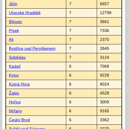
Jičín
7
6657
Uherské Hradiště
7
12798
Bílovec
7
3661
Písek
7
7336
Aš
7
2370
Bystřice nad Pernštejnem
7
2845
Soběslav
7
3124
Kadaň
6
7068
Kyjov
6
9228
Kutná Hora
6
8024
Žatec
6
4528
Hořice
6
3009
Nýřany
6
9165
Český Brod
6
3362
Světlá nad Sázavou
6
3270