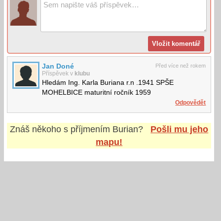
Jan Doné
Před více než rokem
Příspěvek v
klubu
Hledám Ing. Karla Buriana r.n .1941 SPŠE
MOHELBICE maturitní ročník 1959
Odpovědět
Znáš někoho s příjmením
Burian
?
Pošli mu jeho
mapu!