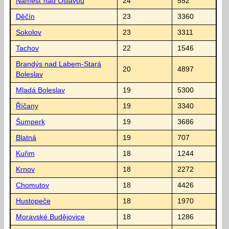
Náměšť nad Oslavou
24
552
Děčín
23
3360
Sokolov
23
3311
Tachov
22
1546
Brandýs nad Labem-Stará
20
4897
Boleslav
Mladá Boleslav
19
5300
Říčany
19
3340
Šumperk
19
3686
Blatná
19
707
Kuřim
18
1244
Krnov
18
2272
Chomutov
18
4426
Hustopeče
18
1970
Moravské Budějovice
18
1286