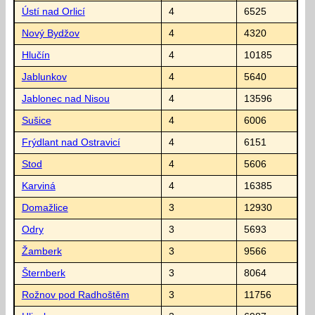
Ústí nad Orlicí
4
6525
Nový Bydžov
4
4320
Hlučín
4
10185
Jablunkov
4
5640
Jablonec nad Nisou
4
13596
Sušice
4
6006
Frýdlant nad Ostravicí
4
6151
Stod
4
5606
Karviná
4
16385
Domažlice
3
12930
Odry
3
5693
Žamberk
3
9566
Šternberk
3
8064
Rožnov pod Radhoštěm
3
11756