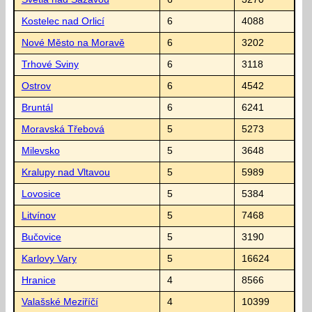
Kostelec nad Orlicí
6
4088
Nové Město na Moravě
6
3202
Trhové Sviny
6
3118
Ostrov
6
4542
Bruntál
6
6241
Moravská Třebová
5
5273
Milevsko
5
3648
Kralupy nad Vltavou
5
5989
Lovosice
5
5384
Litvínov
5
7468
Bučovice
5
3190
Karlovy Vary
5
16624
Hranice
4
8566
Valašské Meziříčí
4
10399