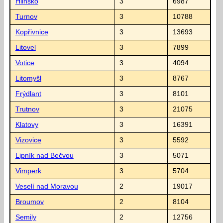
Hlinsko
3
6987
Turnov
3
10788
Kopřivnice
3
13693
Litovel
3
7899
Votice
3
4094
Litomyšl
3
8767
Frýdlant
3
8101
Trutnov
3
21075
Klatovy
3
16391
Vizovice
3
5592
Lipník nad Bečvou
3
5071
Vimperk
3
5704
Veselí nad Moravou
2
19017
Broumov
2
8104
Semily
2
12756