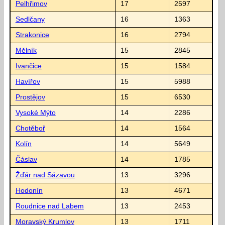
Pelhřimov
17
2597
Sedlčany
16
1363
Strakonice
16
2794
Mělník
15
2845
Ivančice
15
1584
Havířov
15
5988
Prostějov
15
6530
Vysoké Mýto
14
2286
Chotěboř
14
1564
Kolín
14
5649
Čáslav
14
1785
Žďár nad Sázavou
13
3296
Hodonín
13
4671
Roudnice nad Labem
13
2453
Moravský Krumlov
13
1711