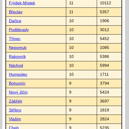
Frýdek-Místek
11
10112
Břeclav
11
5357
Dačice
10
1906
Poděbrady
10
3012
Třinec
10
5452
Nepomuk
10
1085
Rakovník
10
5386
Náchod
10
5994
Humpolec
10
1711
Bohumín
9
3794
Nový Jičín
9
5424
Zábřeh
9
3697
Stříbro
9
1819
Vlašim
9
2824
Cheb
9
5235