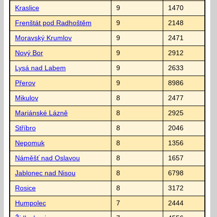
Kraslice
9
1470
Frenštát pod Radhoštěm
9
2148
Moravský Krumlov
9
2471
Nový Bor
9
2912
Lysá nad Labem
9
2633
Přerov
9
8986
Mikulov
8
2477
Mariánské Lázně
8
2925
Stříbro
8
2046
Nepomuk
8
1356
Náměšť nad Oslavou
8
1657
Jablonec nad Nisou
8
6798
Rosice
8
3172
Humpolec
7
2444