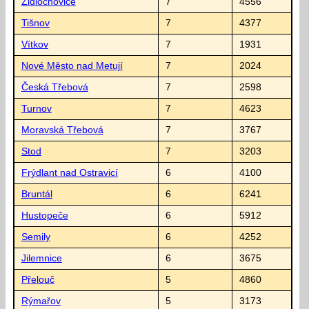
Židlochovice
7
4556
Tišnov
7
4377
Vítkov
7
1931
Nové Město nad Metují
7
2024
Česká Třebová
7
2598
Turnov
7
4623
Moravská Třebová
7
3767
Stod
7
3203
Frýdlant nad Ostravicí
6
4100
Bruntál
6
6241
Hustopeče
6
5912
Semily
6
4252
Jilemnice
6
3675
Přelouč
5
4860
Rýmařov
5
3173