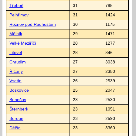
Třeboň
31
785
Pelhřimov
31
1424
Rožnov pod Radhoštěm
30
1175
Mělník
29
1471
Velké Meziříčí
28
1277
Litovel
28
846
Chrudim
27
3038
Říčany
27
2350
Vsetín
26
2539
Boskovice
25
2047
Benešov
23
2530
Šternberk
23
1051
Beroun
23
2590
Děčín
23
3360