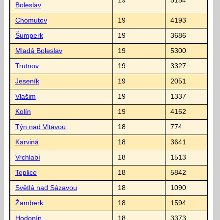
19
5154
Boleslav
Chomutov
19
4193
Šumperk
19
3686
Mladá Boleslav
19
5300
Trutnov
19
3327
Jeseník
19
2051
Vlašim
19
1337
Kolín
19
4162
Týn nad Vltavou
18
774
Karviná
18
3641
Vrchlabí
18
1513
Teplice
18
5842
Světlá nad Sázavou
18
1090
Žamberk
18
1594
Hodonín
18
3373