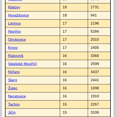
Klatovy
18
2731
Horažďovice
18
641
Litvínov
17
2196
Havířov
17
5284
Otrokovice
17
2010
Krnov
17
2405
Rakovník
16
3366
Valašské Meziříčí
16
2599
Nýřany
16
3437
Slaný
16
2441
Žatec
16
1698
Neratovice
16
1910
Tachov
15
2267
Jičín
15
3106