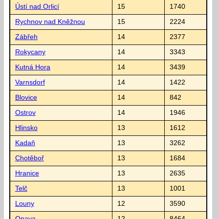
Ústí nad Orlicí
15
1740
Rychnov nad Kněžnou
15
2224
Zábřeh
14
2377
Rokycany
14
3343
Kutná Hora
14
3439
Varnsdorf
14
1422
Blovice
14
842
Ostrov
14
1946
Hlinsko
13
1612
Kadaň
13
3262
Chotěboř
13
1684
Hranice
13
2635
Telč
13
1001
Louny
12
3590
Opava
12
8464