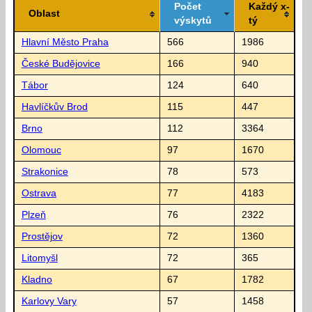
Počet
Každý x-
Oblast
výskytů
tý
Hlavní Město Praha
566
1986
České Budějovice
166
940
Tábor
124
640
Havlíčkův Brod
115
447
Brno
112
3364
Olomouc
97
1670
Strakonice
78
573
Ostrava
77
4183
Plzeň
76
2322
Prostějov
72
1360
Litomyšl
72
365
Kladno
67
1782
Karlovy Vary
57
1458