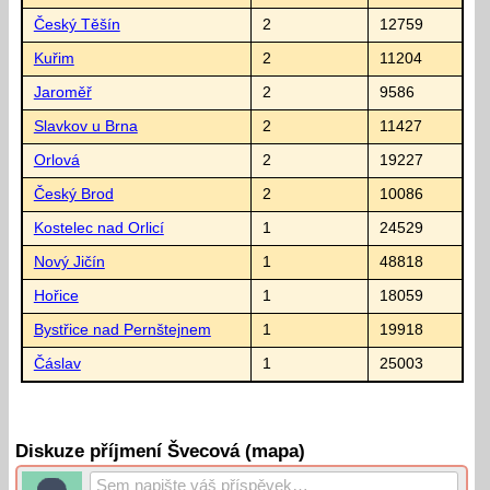
Český Těšín
2
12759
Kuřim
2
11204
Jaroměř
2
9586
Slavkov u Brna
2
11427
Orlová
2
19227
Český Brod
2
10086
Kostelec nad Orlicí
1
24529
Nový Jičín
1
48818
Hořice
1
18059
Bystřice nad Pernštejnem
1
19918
Čáslav
1
25003
Diskuze příjmení Švecová (mapa)