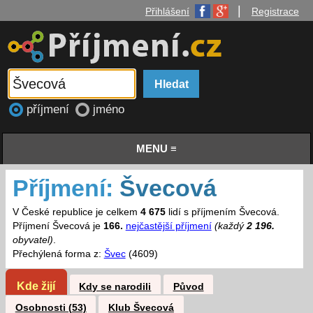
|
Přihlášení
Registrace
příjmení
jméno
MENU ≡
Příjmení:
Švecová
V České republice je celkem
4 675
lidí s příjmením Švecová.
Příjmení Švecová je
166.
nejčastější příjmení
(každý
2 196.
obyvatel)
.
Přechýlená forma z:
Švec
(4609)
Kde žijí
Kdy se narodili
Původ
Osobnosti (53)
Klub Švecová