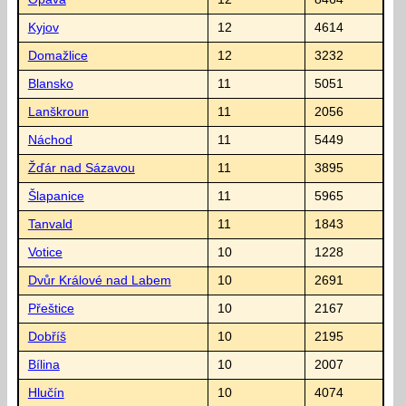
Kyjov
12
4614
Domažlice
12
3232
Blansko
11
5051
Lanškroun
11
2056
Náchod
11
5449
Žďár nad Sázavou
11
3895
Šlapanice
11
5965
Tanvald
11
1843
Votice
10
1228
Dvůr Králové nad Labem
10
2691
Přeštice
10
2167
Dobříš
10
2195
Bílina
10
2007
Hlučín
10
4074