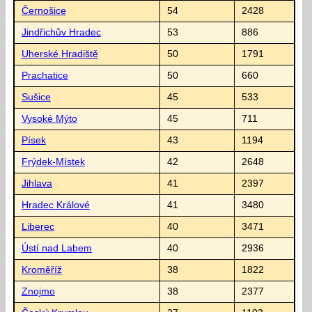
Černošice
54
2428
Jindřichův Hradec
53
886
Uherské Hradiště
50
1791
Prachatice
50
660
Sušice
45
533
Vysoké Mýto
45
711
Písek
43
1194
Frýdek-Místek
42
2648
Jihlava
41
2397
Hradec Králové
41
3480
Liberec
40
3471
Ústí nad Labem
40
2936
Kroměříž
38
1822
Znojmo
38
2377