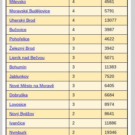
Milevsko
4
4561
Moravské Budějovice
4
5791
Uherský Brod
4
13077
Bučovice
4
3987
Pohořelice
3
4622
Železný Brod
3
3942
Lipník nad Bečvou
3
5071
Bohumín
3
11383
Jablunkov
3
7520
Nové Město na Moravě
3
6405
Dobruška
3
6684
Lovosice
3
8974
Nový Bydžov
2
8641
Ivančice
2
11886
Nymburk
2
19346