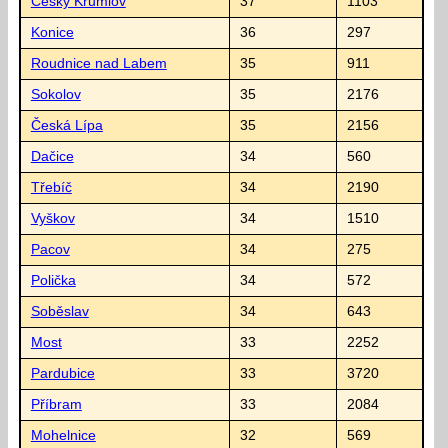
Český Krumlov
37
1103
Konice
36
297
Roudnice nad Labem
35
911
Sokolov
35
2176
Česká Lípa
35
2156
Dačice
34
560
Třebíč
34
2190
Vyškov
34
1510
Pacov
34
275
Polička
34
572
Soběslav
34
643
Most
33
2252
Pardubice
33
3720
Příbram
33
2084
Mohelnice
32
569