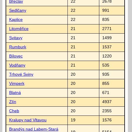
Břeclav
22
2678
Sedlčany
22
991
Kaplice
22
835
Litoměřice
21
2771
Svitavy
21
1499
Rumburk
21
1537
Bílovec
21
1220
Vodňany
21
535
Trhové Sviny
20
935
Vimperk
20
855
Blatná
20
671
Zlín
20
4937
Cheb
20
2355
Kralupy nad Vltavou
19
1576
Brandýs nad Labem-Stará