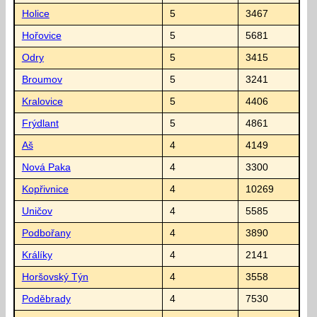
Holice
5
3467
Hořovice
5
5681
Odry
5
3415
Broumov
5
3241
Kralovice
5
4406
Frýdlant
5
4861
Aš
4
4149
Nová Paka
4
3300
Kopřivnice
4
10269
Uničov
4
5585
Podbořany
4
3890
Králíky
4
2141
Horšovský Týn
4
3558
Poděbrady
4
7530