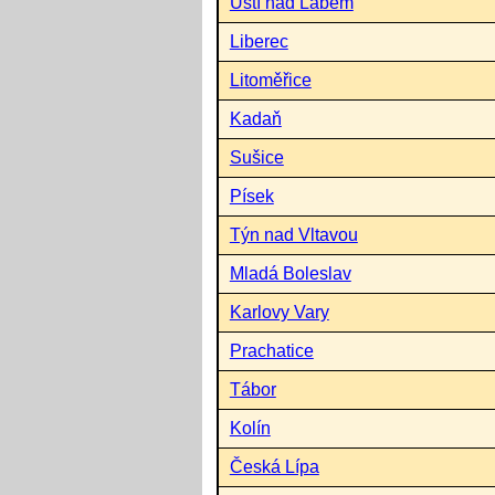
Ústí nad Labem
Liberec
Litoměřice
Kadaň
Sušice
Písek
Týn nad Vltavou
Mladá Boleslav
Karlovy Vary
Prachatice
Tábor
Kolín
Česká Lípa