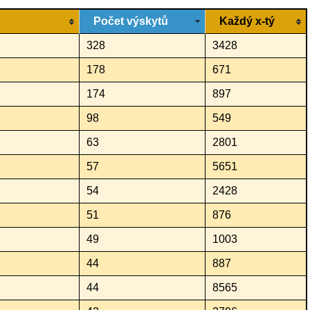
Počet výskytů
Každý x-tý
328
3428
178
671
174
897
98
549
63
2801
57
5651
54
2428
51
876
49
1003
44
887
44
8565