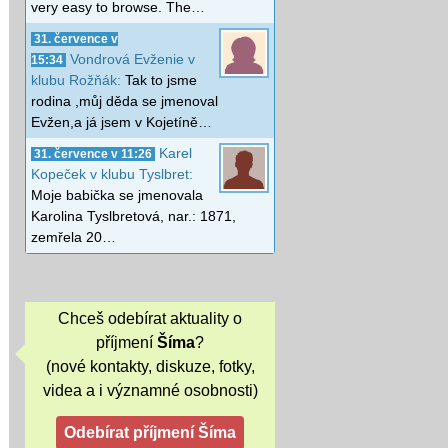
very easy to browse. The…
31. července v
Vondrová Evženie v
15:34
klubu Rožňák:
Tak to jsme
rodina ,můj děda se jmenoval
Evžen,a já jsem v Kojetíně…
Karel
31. července v 11:26
Kopeček v klubu Tyslbret:
Moje babička se jmenovala
Karolina Tyslbretová, nar.: 1871,
zemřela 20…
Chceš odebírat aktuality o
příjmení
Šíma
?
(nové kontakty, diskuze, fotky,
videa a i významné osobnosti)