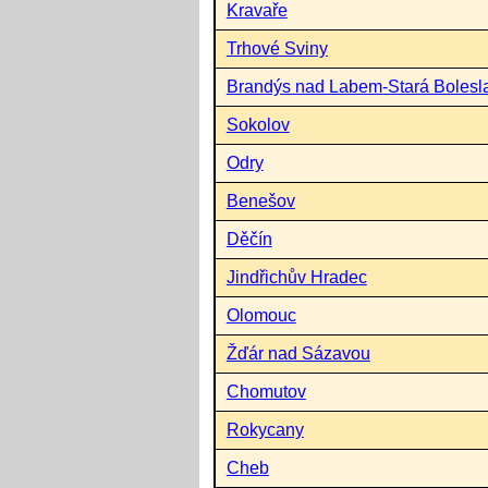
Kravaře
Trhové Sviny
Brandýs nad Labem-Stará Bolesl
Sokolov
Odry
Benešov
Děčín
Jindřichův Hradec
Olomouc
Žďár nad Sázavou
Chomutov
Rokycany
Cheb