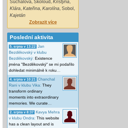
Šúchalová
,
Školoud
,
Kristýna
,
Klára
,
Kateřina
,
Karolína
,
Sobol
,
Kajetán
Zobrazit více
Poslední aktivita
Jan
5. srpna v 13:22
Bezděkovský v klubu
Bezděkovský:
Existence
jména "Bezděkovský" se mi podařilo
dohledat minimálně k roku…
Chanchal
4. srpna v 10:21
Rani v klubu Vika:
They
transform ordinary
moments into extraordinary
memories. We curate…
Kavya Mehra
2. srpna v 8:37
v klubu Ondra:
This website
has a clean layout and is