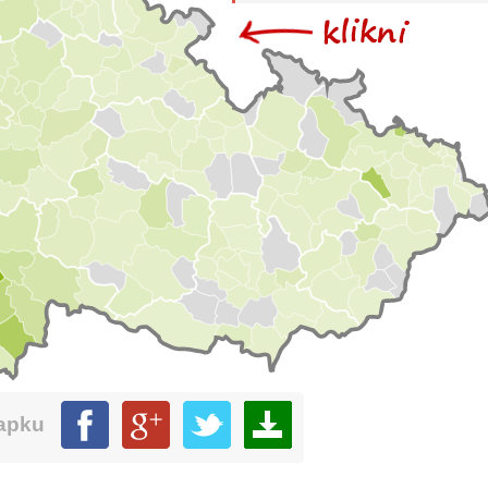
mapku