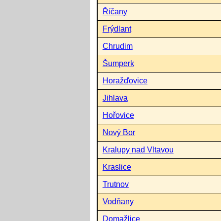
Říčany
Frýdlant
Chrudim
Šumperk
Horažďovice
Jihlava
Hořovice
Nový Bor
Kralupy nad Vltavou
Kraslice
Trutnov
Vodňany
Domažlice