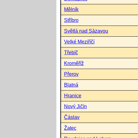
Mělník
Stříbro
Světlá nad Sázavou
Velké Meziříčí
Třebíč
Kroměříž
Přerov
Blatná
Hranice
Nový Jičín
Čáslav
Žatec