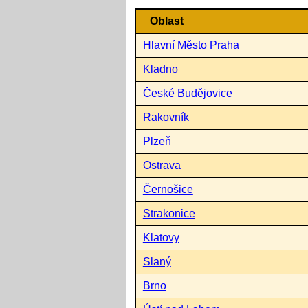
Oblast
Hlavní Město Praha
Kladno
České Budějovice
Rakovník
Plzeň
Ostrava
Černošice
Strakonice
Klatovy
Slaný
Brno