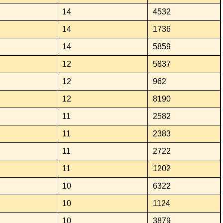
14
4532
14
1736
14
5859
12
5837
12
962
12
8190
11
2582
11
2383
11
2722
11
1202
10
6322
10
1124
10
3879