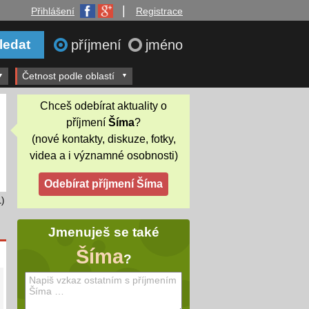
|
Přihlášení
Registrace
příjmení
jméno
Četnost podle oblastí
Chceš odebírat aktuality o
příjmení
Šíma
?
(nové kontakty, diskuze, fotky,
videa a i významné osobnosti)
)
Jmenuješ se také
Šíma
?