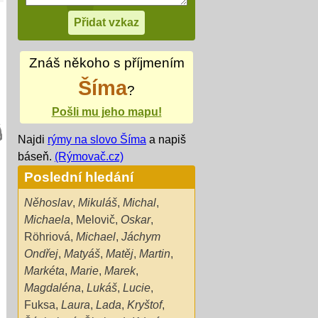
Znáš někoho s příjmením
Šíma
?
Pošli mu jeho mapu!
Najdi
rýmy na slovo Šíma
a napiš
báseň.
(Rýmovač.cz)
Poslední hledání
Něhoslav
,
Mikuláš
,
Michal
,
Michaela
,
Melovič
,
Oskar
,
Röhriová
,
Michael
,
Jáchym
Ondřej
,
Matyáš
,
Matěj
,
Martin
,
Markéta
,
Marie
,
Marek
,
Magdaléna
,
Lukáš
,
Lucie
,
Fuksa
,
Laura
,
Lada
,
Kryštof
,