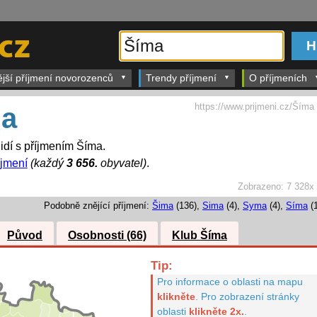
ější příjmení novorozenců
Trendy příjmení
O příjmeních
https://www.prijmeni.cz/Šíma
a
idí s příjmením Šíma.
íjmení
(každý
3 656.
obyvatel)
.
Zobrazeno:
7 328x
Podobně znějící příjmení:
Šima
(136),
Sima
(4),
Syma
(4),
Síma
(1
Původ
Osobnosti (66)
Klub Šíma
Tip:
Pro informace o oblasti na mapu
klikněte
.
Pro zobrazení stránky
oblasti
klikněte 2x.
.