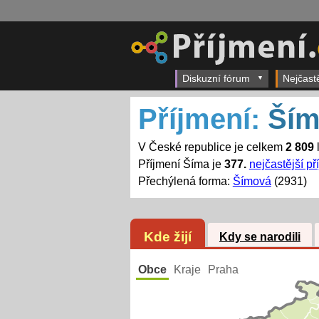
Diskuzní fórum
Nejčast
Příjmení:
Ším
V České republice je celkem
2 809
l
Příjmení Šíma je
377.
nejčastější př
Přechýlená forma:
Šímová
(2931)
Kde žijí
Kdy se narodili
Obce
Kraje
Praha