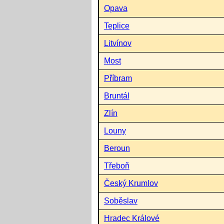
Opava
Teplice
Litvínov
Most
Příbram
Bruntál
Zlín
Louny
Beroun
Třeboň
Český Krumlov
Soběslav
Hradec Králové