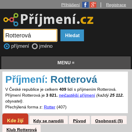
|
Přihlášení
Registrace
příjmení
jméno
MENU ≡
Příjmení:
Rotterová
V České republice je celkem
409
lidí s příjmením Rotterová.
Příjmení Rotterová je
3 821.
nejčastější příjmení
(každý
25 112.
obyvatel)
.
Přechýlená forma z:
Rotter
(407)
Kde žijí
Kdy se narodili
Původ
Osobnosti (5)
Klub Rotterová