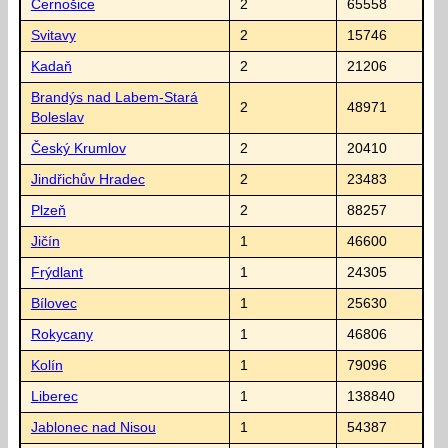
Černošice
2
65558
Svitavy
2
15746
Kadaň
2
21206
Brandýs nad Labem-Stará
2
48971
Boleslav
Český Krumlov
2
20410
Jindřichův Hradec
2
23483
Plzeň
2
88257
Jičín
1
46600
Frýdlant
1
24305
Bílovec
1
25630
Rokycany
1
46806
Kolín
1
79096
Liberec
1
138840
Jablonec nad Nisou
1
54387