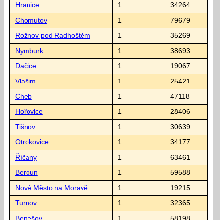
Hranice
1
34264
Chomutov
1
79679
Rožnov pod Radhoštěm
1
35269
Nymburk
1
38693
Dačice
1
19067
Vlašim
1
25421
Cheb
1
47118
Hořovice
1
28406
Tišnov
1
30639
Otrokovice
1
34177
Říčany
1
63461
Beroun
1
59588
Nové Město na Moravě
1
19215
Turnov
1
32365
Benešov
1
58198