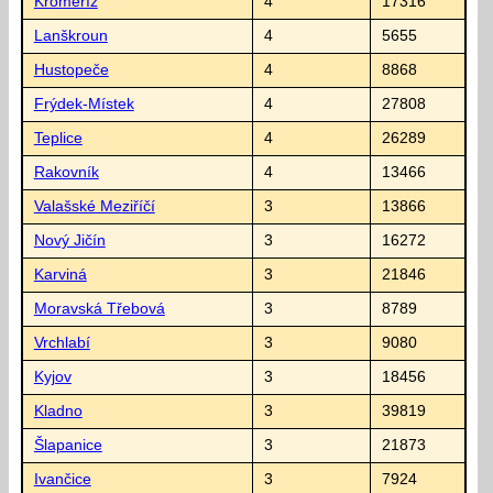
Kroměříž
4
17316
Lanškroun
4
5655
Hustopeče
4
8868
Frýdek-Místek
4
27808
Teplice
4
26289
Rakovník
4
13466
Valašské Meziříčí
3
13866
Nový Jičín
3
16272
Karviná
3
21846
Moravská Třebová
3
8789
Vrchlabí
3
9080
Kyjov
3
18456
Kladno
3
39819
Šlapanice
3
21873
Ivančice
3
7924