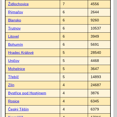
Židlochovice
7
4556
Rýmařov
6
2644
Blansko
6
9260
Trutnov
6
10537
Litovel
6
3949
Bohumín
6
5691
Hradec Králové
5
28540
Uničov
5
4468
Mohelnice
5
3647
Třebíč
5
14893
Zlín
4
24687
Bystřice pod Hostýnem
4
3876
Rosice
4
6345
Český Těšín
4
6379