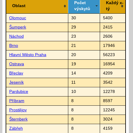
Počet
Každý x-
Oblast
výskytů
tý
Olomouc
30
5400
Šumperk
29
2415
Náchod
23
2606
Brno
21
17946
Hlavní Město Praha
20
56223
Ostrava
19
16954
Břeclav
14
4209
Jeseník
11
3542
Pardubice
10
12278
Příbram
8
8597
Prostějov
8
12245
Šternberk
8
3024
Zábřeh
8
4159