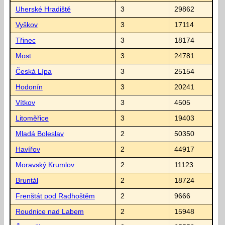
Uherské Hradiště
3
29862
Vyškov
3
17114
Třinec
3
18174
Most
3
24781
Česká Lípa
3
25154
Hodonín
3
20241
Vítkov
3
4505
Litoměřice
3
19403
Mladá Boleslav
2
50350
Havířov
2
44917
Moravský Krumlov
2
11123
Bruntál
2
18724
Frenštát pod Radhoštěm
2
9666
Roudnice nad Labem
2
15948