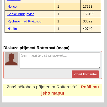
Holice
1
17339
České Budějovice
1
156196
Rychnov nad Kněžnou
1
33372
Hlučín
1
40740
Diskuze příjmení Rotterová (mapa)
Znáš někoho s příjmením
Rotterová
?
Pošli mu
jeho mapu!