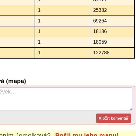
1
25382
1
69264
1
18186
1
18059
1
122788
vá (mapa)
mením
Jemelková
?
Pošli mu jeho mapu!