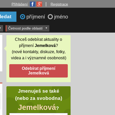
|
Přihlášení
Registrace
příjmení
jméno
Četnost podle oblastí
Chceš odebírat aktuality o
příjmení
Jemelková
?
(nové kontakty, diskuze, fotky,
videa a i významné osobnosti)
Jmenuješ se také
(nebo za svobodna)
Jemelková
?