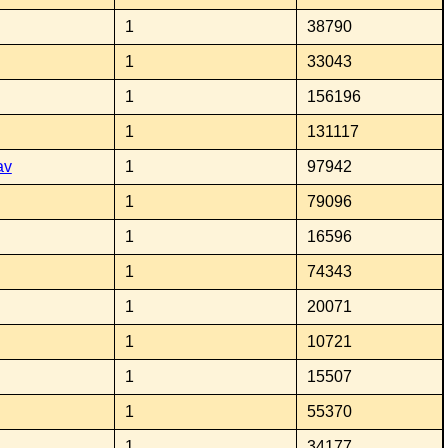
1
38790
1
33043
1
156196
1
131117
av
1
97942
1
79096
1
16596
1
74343
1
20071
1
10721
1
15507
1
55370
1
34177