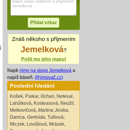
Znáš někoho s příjmením
Jemelková
?
Pošli mu jeho mapu!
Najdi
rýmy na slovo Jemelková
a
napiš báseň.
(Rýmovač.cz)
Poslední hledání
Košek
,
Paikar
,
Išchan
,
Netesal
,
Lahůlková
,
Kosteasová
,
Neužil
,
Melkovičová
,
Martina Jesika
,
Danica
,
Gertrúda
,
Tulliová
,
Miczek
,
Lovášová
,
Mrázek
,