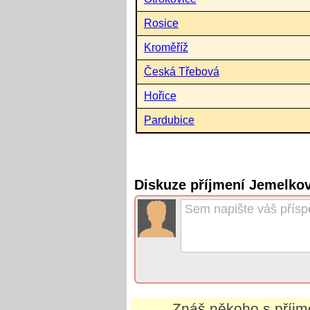
Rosice
Kroměříž
Česká Třebová
Hořice
Pardubice
Diskuze příjmení Jemelko
Znáš někoho s příj