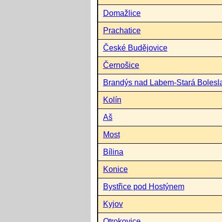
Domažlice
Prachatice
České Budějovice
Černošice
Brandýs nad Labem-Stará Bolesl
Kolín
Aš
Most
Bílina
Konice
Bystřice pod Hostýnem
Kyjov
Otrokovice