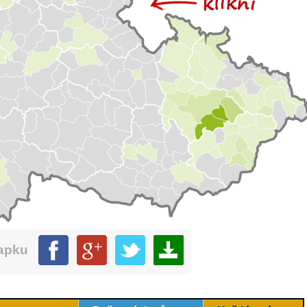
mapku