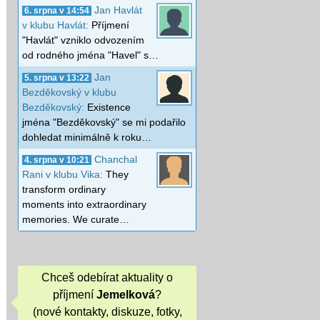
Jan Havlát
6. srpna v 14:54
v klubu Havlát:
Příjmení
"Havlát" vzniklo odvozením
od rodného jména "Havel" s…
Jan
5. srpna v 13:22
Bezděkovský v klubu
Bezděkovský:
Existence
jména "Bezděkovský" se mi podařilo
dohledat minimálně k roku…
Chanchal
4. srpna v 10:21
Rani v klubu Vika:
They
transform ordinary
moments into extraordinary
memories. We curate…
Chceš odebírat aktuality o
příjmení
Jemelková
?
(nové kontakty, diskuze, fotky,