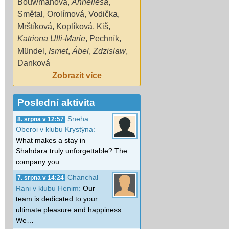
Bouwmanová
,
Anneliesa
,
Smětal
,
Orolímová
,
Vodička
,
Mrštíková
,
Koplíková
,
Kiš
,
Katriona Ulli-Marie
,
Pechník
,
Mündel
,
Ismet
,
Ábel
,
Zdzislaw
,
Danková
Zobrazit více
Poslední aktivita
Sneha
8. srpna v 12:57
Oberoi v klubu Krystýna:
What makes a stay in
Shahdara truly unforgettable? The
company you…
Chanchal
7. srpna v 14:24
Rani v klubu Henim:
Our
team is dedicated to your
ultimate pleasure and happiness.
We…