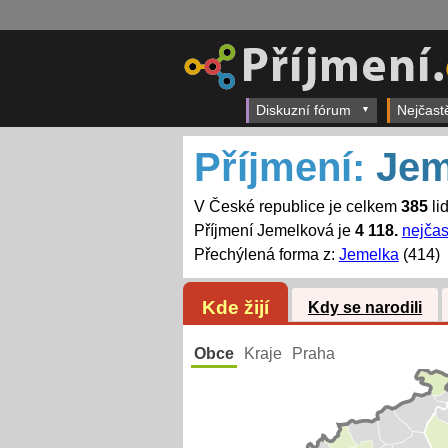
Diskuzní fórum
Nejčast
Příjmení:
Jem
V České republice je celkem
385
li
Příjmení Jemelková je
4 118.
nejčas
Přechýlená forma z:
Jemelka
(414)
Kde žijí
Kdy se narodili
Obce
Kraje
Praha