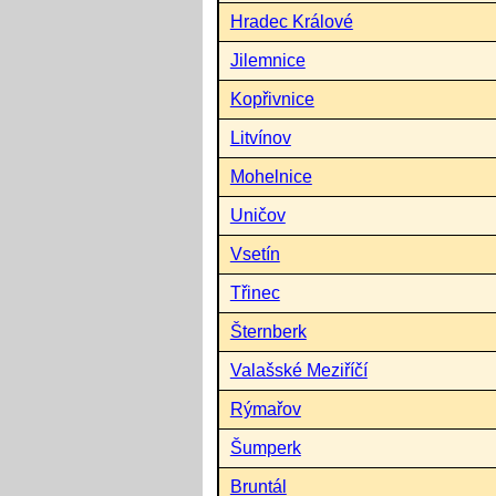
Hradec Králové
Jilemnice
Kopřivnice
Litvínov
Mohelnice
Uničov
Vsetín
Třinec
Šternberk
Valašské Meziříčí
Rýmařov
Šumperk
Bruntál