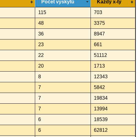
Počet výskytů
Každý x-tý
115
703
48
3375
36
8947
23
661
22
51112
20
1713
8
12343
7
5842
7
19834
7
13994
6
18539
6
62812