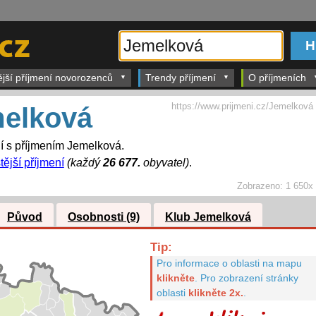
ější příjmení novorozenců
Trendy příjmení
O příjmeních
https://www.prijmeni.cz/Jemelková
elková
dí s příjmením Jemelková.
tější příjmení
(každý
26 677.
obyvatel)
.
Zobrazeno:
1 650x
Původ
Osobnosti (9)
Klub Jemelková
Tip:
Pro informace o oblasti na mapu
klikněte
.
Pro zobrazení stránky
oblasti
klikněte 2x.
.