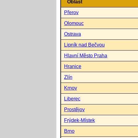
Oblast
Přerov
Olomouc
Ostrava
Lipník nad Bečvou
Hlavní Město Praha
Hranice
Zlín
Krnov
Liberec
Prostějov
Frýdek-Místek
Brno