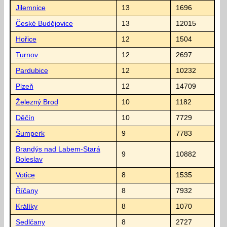
Jilemnice
13
1696
České Budějovice
13
12015
Hořice
12
1504
Turnov
12
2697
Pardubice
12
10232
Plzeň
12
14709
Železný Brod
10
1182
Děčín
10
7729
Šumperk
9
7783
Brandýs nad Labem-Stará
9
10882
Boleslav
Votice
8
1535
Říčany
8
7932
Králíky
8
1070
Sedlčany
8
2727