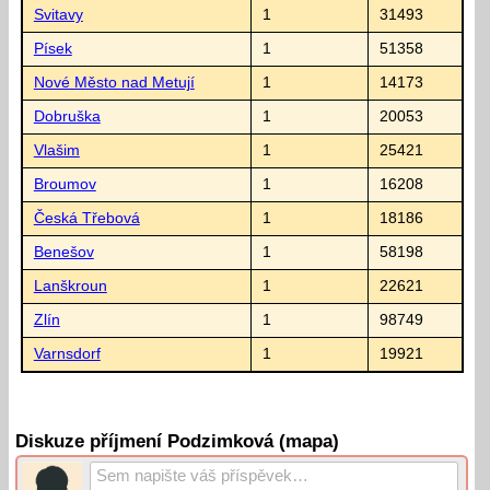
Svitavy
1
31493
Písek
1
51358
Nové Město nad Metují
1
14173
Dobruška
1
20053
Vlašim
1
25421
Broumov
1
16208
Česká Třebová
1
18186
Benešov
1
58198
Lanškroun
1
22621
Zlín
1
98749
Varnsdorf
1
19921
Diskuze příjmení Podzimková (mapa)