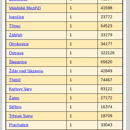
Valašské Meziříčí
1
41598
Ivančice
1
23772
Třinec
1
54523
Zábřeh
1
33279
Otrokovice
1
34177
Ostrava
1
322126
Šlapanice
1
65620
Žďár nad Sázavou
1
42849
Třebíč
1
74467
Karlovy Vary
1
83122
Žatec
1
27172
Stříbro
1
16374
Trhové Sviny
1
18709
Prachatice
1
33043