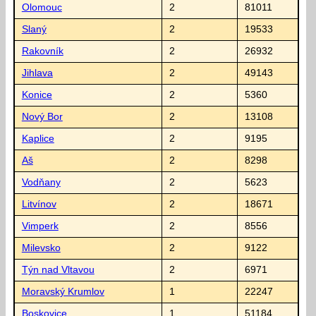
Olomouc
2
81011
Slaný
2
19533
Rakovník
2
26932
Jihlava
2
49143
Konice
2
5360
Nový Bor
2
13108
Kaplice
2
9195
Aš
2
8298
Vodňany
2
5623
Litvínov
2
18671
Vimperk
2
8556
Milevsko
2
9122
Týn nad Vltavou
2
6971
Moravský Krumlov
1
22247
Boskovice
1
51184