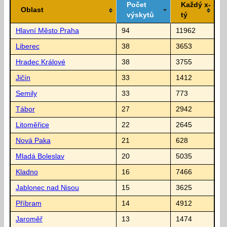
Počet
Každý x-
Oblast
výskytů
tý
Hlavní Město Praha
94
11962
Liberec
38
3653
Hradec Králové
38
3755
Jičín
33
1412
Semily
33
773
Tábor
27
2942
Litoměřice
22
2645
Nová Paka
21
628
Mladá Boleslav
20
5035
Kladno
16
7466
Jablonec nad Nisou
15
3625
Příbram
14
4912
Jaroměř
13
1474