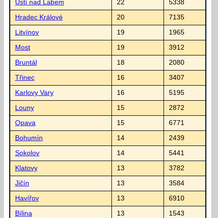
Ústí nad Labem
22
5338
Hradec Králové
20
7135
Litvínov
19
1965
Most
19
3912
Bruntál
18
2080
Třinec
16
3407
Karlovy Vary
16
5195
Louny
15
2872
Opava
15
6771
Bohumín
14
2439
Sokolov
14
5441
Klatovy
13
3782
Jičín
13
3584
Havířov
13
6910
Bílina
13
1543