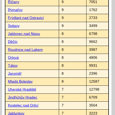
Říčany
9
7051
Rýmařov
9
1762
Frýdlant nad Ostravicí
9
2733
Svitavy
9
3499
Jablonec nad Nisou
8
6798
Děčín
8
9662
Roudnice nad Labem
8
3987
Orlová
8
4806
Tábor
8
9931
Jaroměř
8
2396
Mladá Boleslav
8
12587
Uherské Hradiště
7
12798
Jindřichův Hradec
7
6709
Kostelec nad Orlicí
7
3504
Jablunkov
7
3223