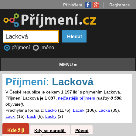
|
Přihlášení
Registrace
příjmení
jméno
MENU ≡
Příjmení:
Lacková
V České republice je celkem
1 197
lidí s příjmením Lacková.
Příjmení Lacková je
1 097.
nejčastější příjmení
(každý
8 580.
obyvatel)
.
Přechýlená forma z:
Lacko
(1176),
Lacek
(106),
Lacka
(35),
Lacki
(15),
Lack
(6),
Lacký
(2)
Kde žijí
Kdy se narodili
Původ