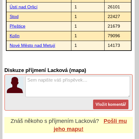
Ústí nad Orlicí
1
26101
Stod
1
22427
Přeštice
1
21679
Kolín
1
79096
Nové Město nad Metují
1
14173
Diskuze příjmení Lacková (mapa)
Znáš někoho s příjmením
Lacková
?
Pošli mu
jeho mapu!