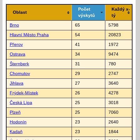
Počet
Každý x-
Oblast
výskytů
tý
Brno
65
5798
Hlavní Město Praha
54
20823
Přerov
41
1972
Ostrava
34
9474
Šternberk
31
780
Chomutov
29
2747
Jihlava
27
3640
Frýdek-Místek
26
4278
Česká Lípa
25
3018
Plzeň
25
7060
Hodonín
23
2640
Kadaň
23
1844