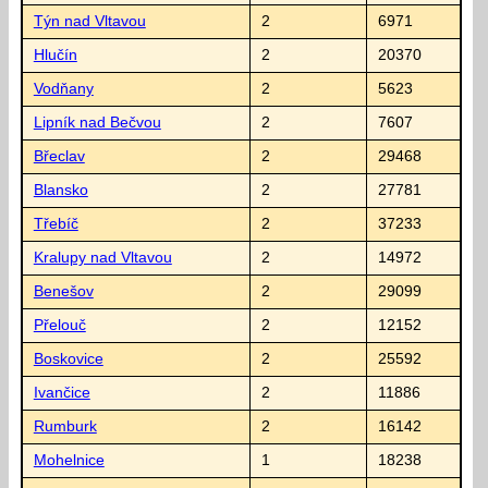
Týn nad Vltavou
2
6971
Hlučín
2
20370
Vodňany
2
5623
Lipník nad Bečvou
2
7607
Břeclav
2
29468
Blansko
2
27781
Třebíč
2
37233
Kralupy nad Vltavou
2
14972
Benešov
2
29099
Přelouč
2
12152
Boskovice
2
25592
Ivančice
2
11886
Rumburk
2
16142
Mohelnice
1
18238