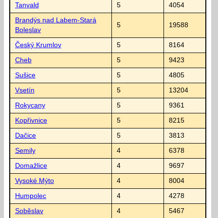
Tanvald
5
4054
Brandýs nad Labem-Stará
5
19588
Boleslav
Český Krumlov
5
8164
Cheb
5
9423
Sušice
5
4805
Vsetín
5
13204
Rokycany
5
9361
Kopřivnice
5
8215
Dačice
5
3813
Semily
4
6378
Domažlice
4
9697
Vysoké Mýto
4
8004
Humpolec
4
4278
Soběslav
4
5467