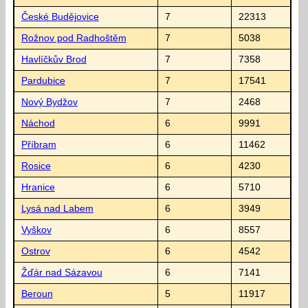
České Budějovice
7
22313
Rožnov pod Radhoštěm
7
5038
Havlíčkův Brod
7
7358
Pardubice
7
17541
Nový Bydžov
7
2468
Náchod
6
9991
Příbram
6
11462
Rosice
6
4230
Hranice
6
5710
Lysá nad Labem
6
3949
Vyškov
6
8557
Ostrov
6
4542
Žďár nad Sázavou
6
7141
Beroun
5
11917