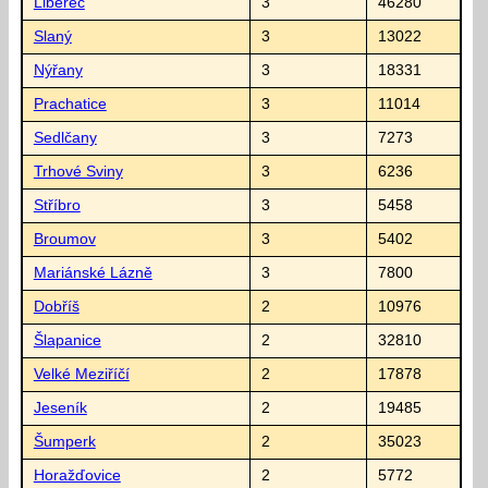
Liberec
3
46280
Slaný
3
13022
Nýřany
3
18331
Prachatice
3
11014
Sedlčany
3
7273
Trhové Sviny
3
6236
Stříbro
3
5458
Broumov
3
5402
Mariánské Lázně
3
7800
Dobříš
2
10976
Šlapanice
2
32810
Velké Meziříčí
2
17878
Jeseník
2
19485
Šumperk
2
35023
Horažďovice
2
5772