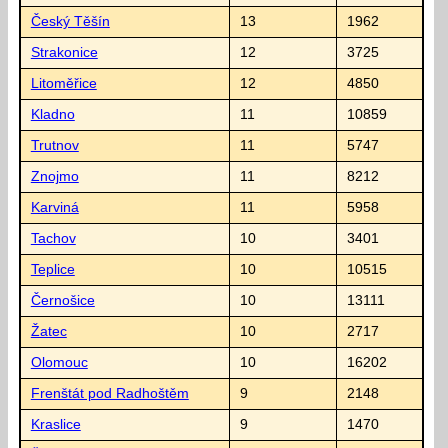
Český Těšín
13
1962
Strakonice
12
3725
Litoměřice
12
4850
Kladno
11
10859
Trutnov
11
5747
Znojmo
11
8212
Karviná
11
5958
Tachov
10
3401
Teplice
10
10515
Černošice
10
13111
Žatec
10
2717
Olomouc
10
16202
Frenštát pod Radhoštěm
9
2148
Kraslice
9
1470