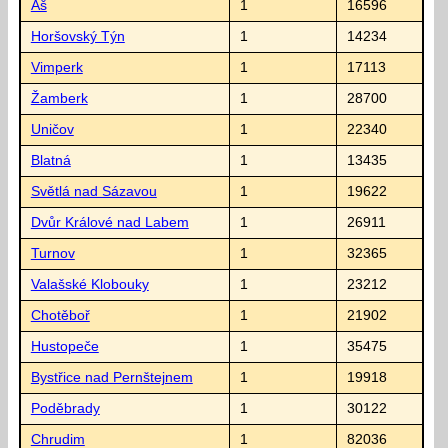
Aš
1
16596
Horšovský Týn
1
14234
Vimperk
1
17113
Žamberk
1
28700
Uničov
1
22340
Blatná
1
13435
Světlá nad Sázavou
1
19622
Dvůr Králové nad Labem
1
26911
Turnov
1
32365
Valašské Klobouky
1
23212
Chotěboř
1
21902
Hustopeče
1
35475
Bystřice nad Pernštejnem
1
19918
Poděbrady
1
30122
Chrudim
1
82036