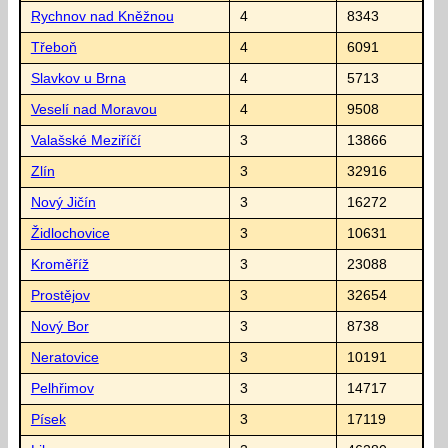
Rychnov nad Kněžnou
4
8343
Třeboň
4
6091
Slavkov u Brna
4
5713
Veselí nad Moravou
4
9508
Valašské Meziříčí
3
13866
Zlín
3
32916
Nový Jičín
3
16272
Židlochovice
3
10631
Kroměříž
3
23088
Prostějov
3
32654
Nový Bor
3
8738
Neratovice
3
10191
Pelhřimov
3
14717
Písek
3
17119