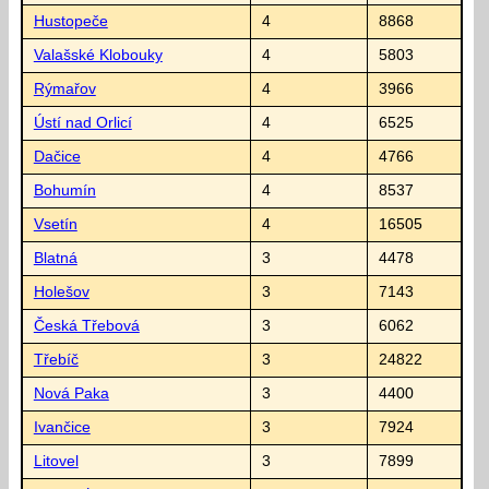
Hustopeče
4
8868
Valašské Klobouky
4
5803
Rýmařov
4
3966
Ústí nad Orlicí
4
6525
Dačice
4
4766
Bohumín
4
8537
Vsetín
4
16505
Blatná
3
4478
Holešov
3
7143
Česká Třebová
3
6062
Třebíč
3
24822
Nová Paka
3
4400
Ivančice
3
7924
Litovel
3
7899