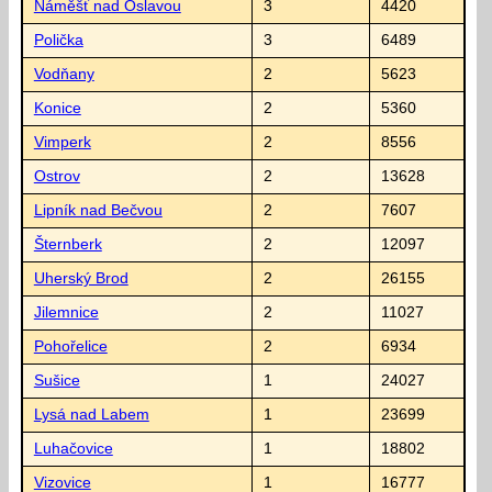
Náměšť nad Oslavou
3
4420
Polička
3
6489
Vodňany
2
5623
Konice
2
5360
Vimperk
2
8556
Ostrov
2
13628
Lipník nad Bečvou
2
7607
Šternberk
2
12097
Uherský Brod
2
26155
Jilemnice
2
11027
Pohořelice
2
6934
Sušice
1
24027
Lysá nad Labem
1
23699
Luhačovice
1
18802
Vizovice
1
16777