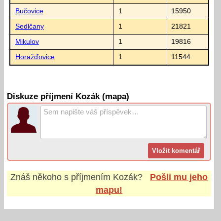
Bučovice
1
15950
Sedlčany
1
21821
Mikulov
1
19816
Horažďovice
1
11544
Diskuze příjmení Kozák (mapa)
Znáš někoho s příjmením
Kozák
?
Pošli mu jeho
mapu!