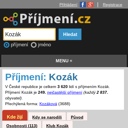
|
Přihlášení
Registrace
příjmení
jméno
MENU ≡
Příjmení:
Kozák
V České republice je celkem
3 620
lidí s příjmením Kozák.
Příjmení Kozák je
249.
nejčastější příjmení
(každý
2 837.
obyvatel)
.
Přechýlená forma:
Kozáková
(3688)
Kde žijí
Kdy se narodili
Původ
Osobnosti (113)
Klub Kozák