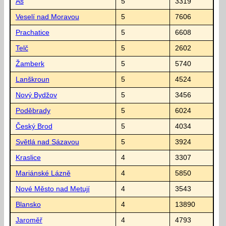
Aš
5
3319
Veselí nad Moravou
5
7606
Prachatice
5
6608
Telč
5
2602
Žamberk
5
5740
Lanškroun
5
4524
Nový Bydžov
5
3456
Poděbrady
5
6024
Český Brod
5
4034
Světlá nad Sázavou
5
3924
Kraslice
4
3307
Mariánské Lázně
4
5850
Nové Město nad Metují
4
3543
Blansko
4
13890
Jaroměř
4
4793