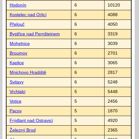
Hodonín
6
10120
Kostelec nad Orlicí
6
4088
Přelouč
6
4050
Bystřice nad Pernštejnem
6
3319
Mohelnice
6
3039
Broumov
6
2701
Kaplice
6
3065
Mnichovo Hradiště
6
2817
Svitavy
6
5248
Vrchlabí
5
5448
Votice
5
2456
Pacov
5
1870
Frýdlant nad Ostravicí
5
4920
Železný Brod
5
2365