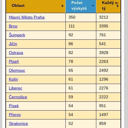
Počet
Každý x-
Oblast
výskytů
tý
Hlavní Město Praha
350
3212
Brno
111
3395
Šumperk
92
761
Jičín
86
541
Ostrava
82
3928
Plzeň
78
2263
Olomouc
65
2492
Kolín
61
1296
Liberec
61
2276
Černošice
59
2222
Písek
54
951
Přerov
54
1497
Strakonice
52
859