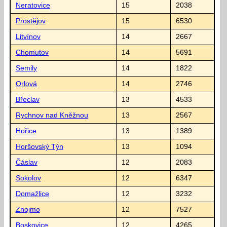
Neratovice
15
2038
Prostějov
15
6530
Litvínov
14
2667
Chomutov
14
5691
Semily
14
1822
Orlová
14
2746
Břeclav
13
4533
Rychnov nad Kněžnou
13
2567
Hořice
13
1389
Horšovský Týn
13
1094
Čáslav
12
2083
Sokolov
12
6347
Domažlice
12
3232
Znojmo
12
7527
Boskovice
12
4265