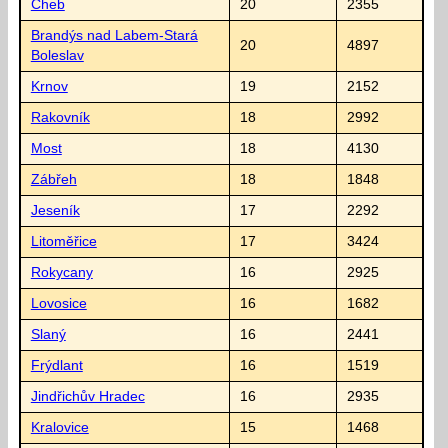
Cheb
20
2355
Brandýs nad Labem-Stará
20
4897
Boleslav
Krnov
19
2152
Rakovník
18
2992
Most
18
4130
Zábřeh
18
1848
Jeseník
17
2292
Litoměřice
17
3424
Rokycany
16
2925
Lovosice
16
1682
Slaný
16
2441
Frýdlant
16
1519
Jindřichův Hradec
16
2935
Kralovice
15
1468