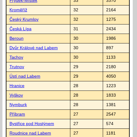
Frýdek-Místek
33
3370
Kroměříž
32
2164
Český Krumlov
32
1275
Česká Lípa
31
2434
Beroun
30
1986
Dvůr Králové nad Labem
30
897
Tachov
30
1133
Trutnov
29
2180
Ústí nad Labem
29
4050
Hranice
28
1223
Vyškov
28
1833
Nymburk
28
1381
Příbram
27
2547
Bystřice pod Hostýnem
27
574
Roudnice nad Labem
27
1181