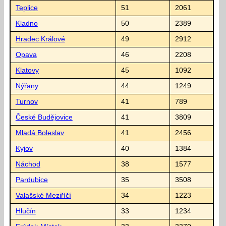
Teplice
51
2061
Kladno
50
2389
Hradec Králové
49
2912
Opava
46
2208
Klatovy
45
1092
Nýřany
44
1249
Turnov
41
789
České Budějovice
41
3809
Mladá Boleslav
41
2456
Kyjov
40
1384
Náchod
38
1577
Pardubice
35
3508
Valašské Meziříčí
34
1223
Hlučín
33
1234