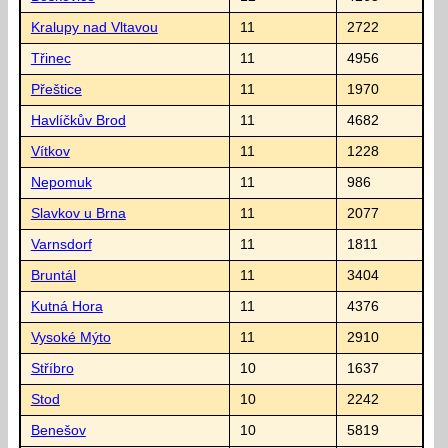
Kralupy nad Vltavou
11
2722
Třinec
11
4956
Přeštice
11
1970
Havlíčkův Brod
11
4682
Vítkov
11
1228
Nepomuk
11
986
Slavkov u Brna
11
2077
Varnsdorf
11
1811
Bruntál
11
3404
Kutná Hora
11
4376
Vysoké Mýto
11
2910
Stříbro
10
1637
Stod
10
2242
Benešov
10
5819