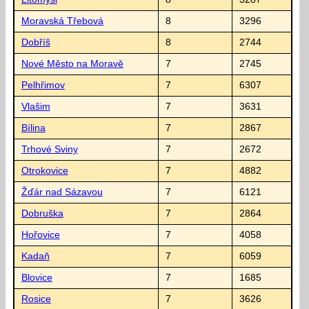
Moravská Třebová
8
3296
Dobříš
8
2744
Nové Město na Moravě
7
2745
Pelhřimov
7
6307
Vlašim
7
3631
Bílina
7
2867
Trhové Sviny
7
2672
Otrokovice
7
4882
Žďár nad Sázavou
7
6121
Dobruška
7
2864
Hořovice
7
4058
Kadaň
7
6059
Blovice
7
1685
Rosice
7
3626