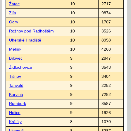
Žatec
10
2717
Zlín
10
9874
Odry
10
1707
Rožnov pod Radhoštěm
10
3526
Uherské Hradiště
10
8958
Mělník
10
4268
Bílovec
9
2847
Židlochovice
9
3543
Tišnov
9
3404
Tanvald
9
2252
Karviná
9
7282
Rumburk
9
3587
Holice
9
1926
Králíky
8
1070
Litomyšl
8
3287