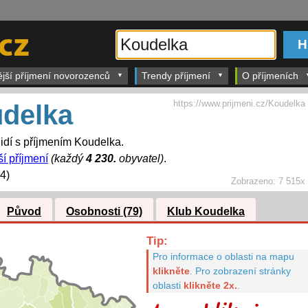
ější příjmení novorozenců
Trendy příjmení
O příjmeních
https://www.prijmeni.cz/Koudelka
delka
idí s příjmením Koudelka.
ší příjmení
(každý
4 230.
obyvatel)
.
4)
Zobrazeno:
7 515x
Původ
Osobnosti (79)
Klub Koudelka
Tip:
Pro informace o oblasti na mapu
klikněte
.
Pro zobrazení stránky
oblasti
klikněte 2x.
.