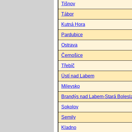
Tišnov
Tábor
Kutná Hora
Pardubice
Ostrava
Černošice
Třebíč
Ústí nad Labem
Milevsko
Brandýs nad Labem-Stará Bolesl
Sokolov
Semily
Kladno