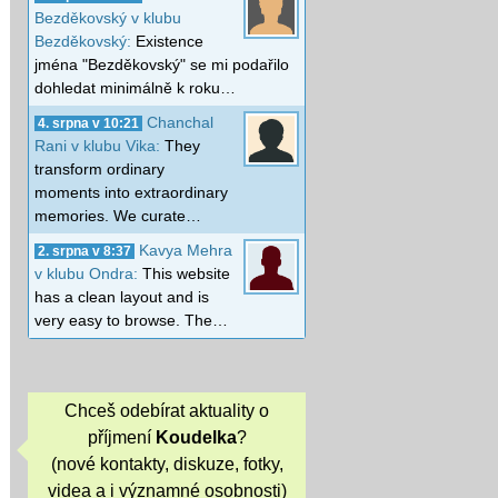
Bezděkovský v klubu
Bezděkovský:
Existence
jména "Bezděkovský" se mi podařilo
dohledat minimálně k roku…
Chanchal
4. srpna v 10:21
Rani v klubu Vika:
They
transform ordinary
moments into extraordinary
memories. We curate…
Kavya Mehra
2. srpna v 8:37
v klubu Ondra:
This website
has a clean layout and is
very easy to browse. The…
Chceš odebírat aktuality o
příjmení
Koudelka
?
(nové kontakty, diskuze, fotky,
videa a i významné osobnosti)