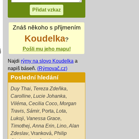
Znáš někoho s příjmením
Koudelka
?
Pošli mu jeho mapu!
Najdi
rýmy na slovo Koudelka
a
napiš báseň.
(Rýmovač.cz)
Poslední hledání
Duy Thai
,
Tereza Zdeňka
,
Carolline
,
Lucie Johanka
,
Viléma
,
Cecilia Coco
,
Morgan
Travis
,
Sámir
,
Porta
,
Lota
,
Lukoji
,
Vanessa Grace
,
Timothej
,
Anna Erin
,
Lino
,
Alan
Zdeslav
,
Vranková
,
Philip