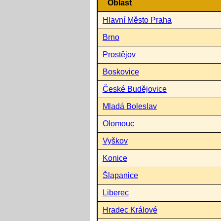
Oblast
Hlavní Město Praha
Brno
Prostějov
Boskovice
České Budějovice
Mladá Boleslav
Olomouc
Vyškov
Konice
Šlapanice
Liberec
Hradec Králové