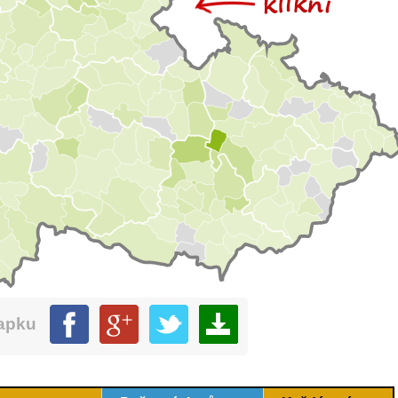
mapku