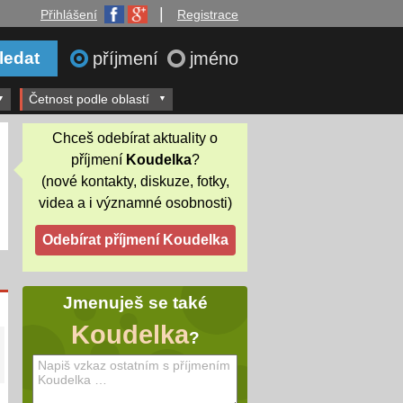
|
Přihlášení
Registrace
příjmení
jméno
Četnost podle oblastí
Chceš odebírat aktuality o
příjmení
Koudelka
?
(nové kontakty, diskuze, fotky,
videa a i významné osobnosti)
Jmenuješ se také
Koudelka
?