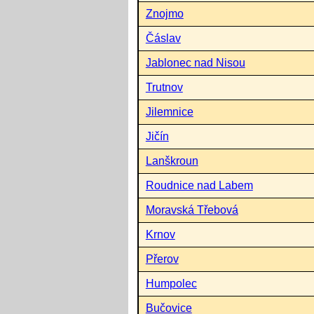
Znojmo
Čáslav
Jablonec nad Nisou
Trutnov
Jilemnice
Jičín
Lanškroun
Roudnice nad Labem
Moravská Třebová
Krnov
Přerov
Humpolec
Bučovice