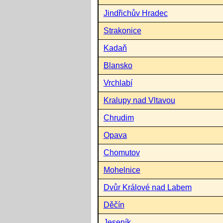
Jindřichův Hradec
Strakonice
Kadaň
Blansko
Vrchlabí
Kralupy nad Vltavou
Chrudim
Opava
Chomutov
Mohelnice
Dvůr Králové nad Labem
Děčín
Jeseník