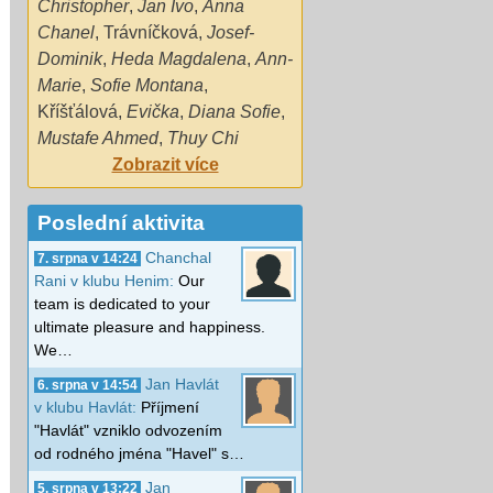
Christopher
,
Jan Ivo
,
Anna
Chanel
,
Trávníčková
,
Josef-
Dominik
,
Heda Magdalena
,
Ann-
Marie
,
Sofie Montana
,
Kříšťálová
,
Evička
,
Diana Sofie
,
Mustafe Ahmed
,
Thuy Chi
Zobrazit více
Poslední aktivita
Chanchal
7. srpna v 14:24
Rani v klubu Henim:
Our
team is dedicated to your
ultimate pleasure and happiness.
We…
Jan Havlát
6. srpna v 14:54
v klubu Havlát:
Příjmení
"Havlát" vzniklo odvozením
od rodného jména "Havel" s…
Jan
5. srpna v 13:22