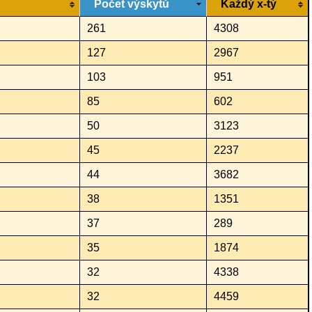
Počet výskytů
Každý x-tý
261
4308
127
2967
103
951
85
602
50
3123
45
2237
44
3682
38
1351
37
289
35
1874
32
4338
32
4459