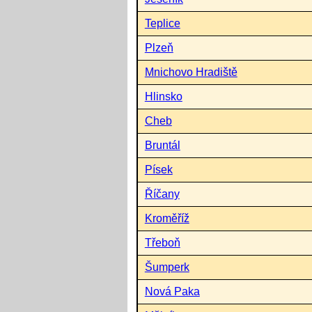
Teplice
Plzeň
Mnichovo Hradiště
Hlinsko
Cheb
Bruntál
Písek
Říčany
Kroměříž
Třeboň
Šumperk
Nová Paka