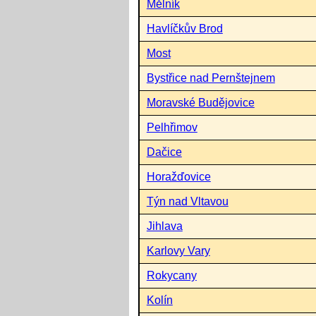
Mělník
Havlíčkův Brod
Most
Bystřice nad Pernštejnem
Moravské Budějovice
Pelhřimov
Dačice
Horažďovice
Týn nad Vltavou
Jihlava
Karlovy Vary
Rokycany
Kolín