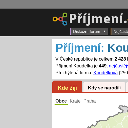
Diskuzní fórum
Nejčast
Příjmení:
Kou
V České republice je celkem
2 428
l
Příjmení Koudelka je
449.
nejčastěj
Přechýlená forma:
Koudelková
(250
Kde žijí
Kdy se narodili
Obce
Kraje
Praha