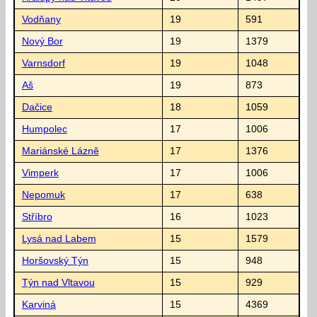
Vodňany
19
591
Nový Bor
19
1379
Varnsdorf
19
1048
Aš
19
873
Dačice
18
1059
Humpolec
17
1006
Mariánské Lázně
17
1376
Vimperk
17
1006
Nepomuk
17
638
Stříbro
16
1023
Lysá nad Labem
15
1579
Horšovský Týn
15
948
Týn nad Vltavou
15
929
Karviná
15
4369