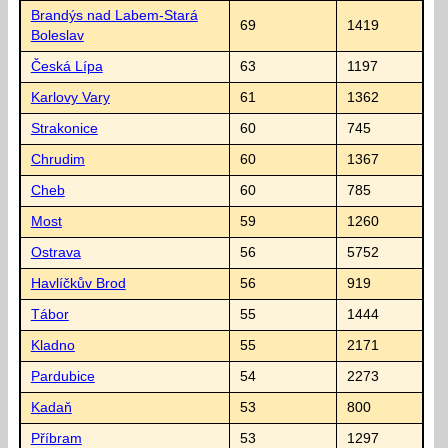
Brandýs nad Labem-Stará
69
1419
Boleslav
Česká Lípa
63
1197
Karlovy Vary
61
1362
Strakonice
60
745
Chrudim
60
1367
Cheb
60
785
Most
59
1260
Ostrava
56
5752
Havlíčkův Brod
56
919
Tábor
55
1444
Kladno
55
2171
Pardubice
54
2273
Kadaň
53
800
Příbram
53
1297