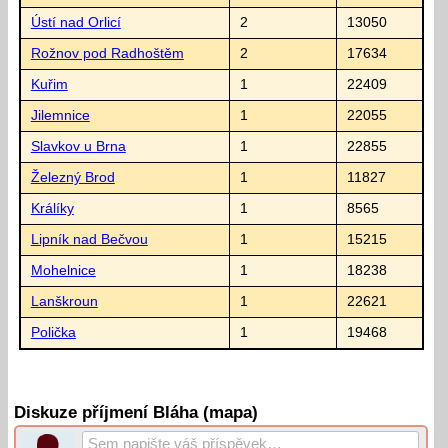
Ústí nad Orlicí
2
13050
Rožnov pod Radhoštěm
2
17634
Kuřim
1
22409
Jilemnice
1
22055
Slavkov u Brna
1
22855
Železný Brod
1
11827
Králíky
1
8565
Lipník nad Bečvou
1
15215
Mohelnice
1
18238
Lanškroun
1
22621
Polička
1
19468
Diskuze příjmení Bláha (mapa)