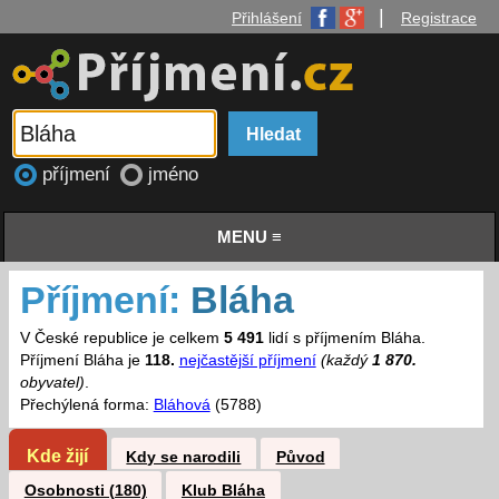
|
Přihlášení
Registrace
příjmení
jméno
MENU ≡
Příjmení:
Bláha
V České republice je celkem
5 491
lidí s příjmením Bláha.
Příjmení Bláha je
118.
nejčastější příjmení
(každý
1 870.
obyvatel)
.
Přechýlená forma:
Bláhová
(5788)
Kde žijí
Kdy se narodili
Původ
Osobnosti (180)
Klub Bláha