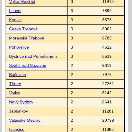
Velké Meziříčí
3
11918
Litovel
3
7899
Konice
3
3573
Česká Třebová
3
6062
Moravská Třebová
3
8789
Pohořelice
3
4622
Bystřice nad Pernštejnem
3
6639
Světlá nad Sázavou
2
9811
Bučovice
2
7975
Třinec
2
27261
Votice
2
6142
Nový Bydžov
2
8641
Jablunkov
2
11281
Valašské Meziříčí
2
20799
Ivančice
2
11886