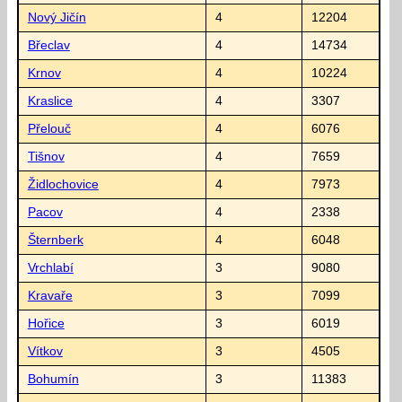
Nový Jičín
4
12204
Břeclav
4
14734
Krnov
4
10224
Kraslice
4
3307
Přelouč
4
6076
Tišnov
4
7659
Židlochovice
4
7973
Pacov
4
2338
Šternberk
4
6048
Vrchlabí
3
9080
Kravaře
3
7099
Hořice
3
6019
Vítkov
3
4505
Bohumín
3
11383