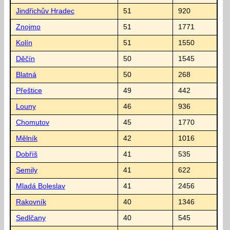
Jindřichův Hradec
51
920
Znojmo
51
1771
Kolín
51
1550
Děčín
50
1545
Blatná
50
268
Přeštice
49
442
Louny
46
936
Chomutov
45
1770
Mělník
42
1016
Dobříš
41
535
Semily
41
622
Mladá Boleslav
41
2456
Rakovník
40
1346
Sedlčany
40
545