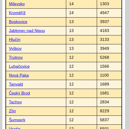
Milevsko
14
1303
Kroměříž
14
4947
Boskovice
13
3937
Jablonec nad Nisou
13
4183
Hlučín
13
3133
Vyškov
13
3949
Trutnov
12
5268
Luhačovice
12
1566
Nová Paka
12
1100
Tanvald
12
1689
Český Brod
12
1681
Tachov
12
2834
Zlín
12
8229
Šumperk
12
5837
Vsetín
12
5501