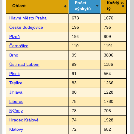
Počet
Každý x-
Oblast
výskytů
tý
Hlavní Město Praha
673
1670
České Budějovice
196
796
Plzeň
194
909
Černošice
110
1191
Brno
99
3806
Ústí nad Labem
99
1186
Písek
91
564
Teplice
83
1266
Jihlava
80
1228
Liberec
78
1780
Nýřany
78
705
Hradec Králové
74
1928
Klatovy
72
682