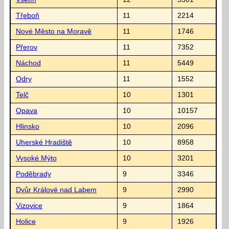
Třeboň
11
2214
Nové Město na Moravě
11
1746
Přerov
11
7352
Náchod
11
5449
Odry
11
1552
Telč
10
1301
Opava
10
10157
Hlinsko
10
2096
Uherské Hradiště
10
8958
Vysoké Mýto
10
3201
Poděbrady
9
3346
Dvůr Králové nad Labem
9
2990
Vizovice
9
1864
Holice
9
1926