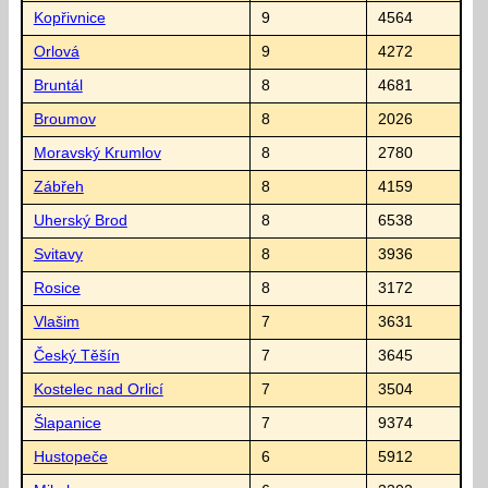
Kopřivnice
9
4564
Orlová
9
4272
Bruntál
8
4681
Broumov
8
2026
Moravský Krumlov
8
2780
Zábřeh
8
4159
Uherský Brod
8
6538
Svitavy
8
3936
Rosice
8
3172
Vlašim
7
3631
Český Těšín
7
3645
Kostelec nad Orlicí
7
3504
Šlapanice
7
9374
Hustopeče
6
5912