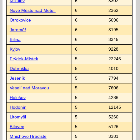
Mikulov
6
3302
Nové Město nad Metují
6
2362
Otrokovice
6
5696
Jaroměř
6
3195
Bílina
6
3345
Kyjov
6
9228
Frýdek-Místek
5
22246
Dobruška
5
4010
Jeseník
5
7794
Veselí nad Moravou
5
7606
Holešov
5
4286
Hodonín
5
12145
Litomyšl
5
5260
Bílovec
5
5126
Mnichovo Hradiště
5
3381