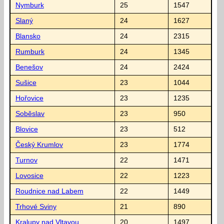
Nymburk
25
1547
Slaný
24
1627
Blansko
24
2315
Rumburk
24
1345
Benešov
24
2424
Sušice
23
1044
Hořovice
23
1235
Soběslav
23
950
Blovice
23
512
Český Krumlov
23
1774
Turnov
22
1471
Lovosice
22
1223
Roudnice nad Labem
22
1449
Trhové Sviny
21
890
Kralupy nad Vltavou
20
1497