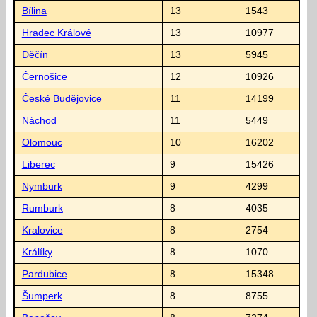
Bílina
13
1543
Hradec Králové
13
10977
Děčín
13
5945
Černošice
12
10926
České Budějovice
11
14199
Náchod
11
5449
Olomouc
10
16202
Liberec
9
15426
Nymburk
9
4299
Rumburk
8
4035
Kralovice
8
2754
Králíky
8
1070
Pardubice
8
15348
Šumperk
8
8755