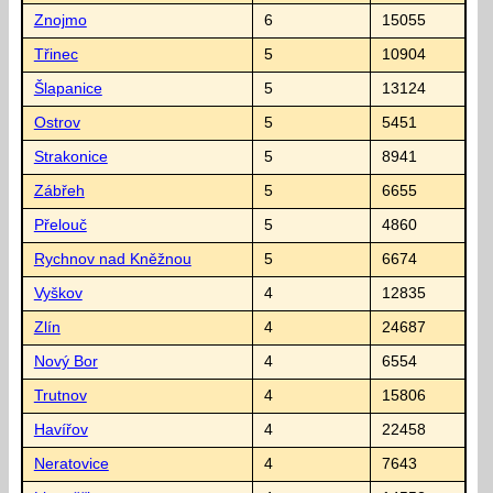
Znojmo
6
15055
Třinec
5
10904
Šlapanice
5
13124
Ostrov
5
5451
Strakonice
5
8941
Zábřeh
5
6655
Přelouč
5
4860
Rychnov nad Kněžnou
5
6674
Vyškov
4
12835
Zlín
4
24687
Nový Bor
4
6554
Trutnov
4
15806
Havířov
4
22458
Neratovice
4
7643