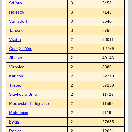
Stříbro
3
5458
Holešov
3
7143
Varnsdorf
3
6640
Tanvald
3
6758
Vsetín
2
33011
Český Těšín
2
12759
Jihlava
2
49143
Vizovice
2
8388
Karviná
2
32770
Třebíč
2
37233
Slavkov u Brna
2
11427
Moravské Budějovice
2
11582
Mohelnice
2
9119
Kyjov
2
27685
Rosice
2
12691