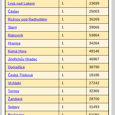
Lysá nad Labem
1
23699
Čáslav
1
25003
Rožnov pod Radhoštěm
1
35269
Slaný
1
39066
Rakovník
1
53864
Hranice
1
34264
Kutná Hora
1
48146
Jindřichův Hradec
1
46967
Domažlice
1
38790
Česká Třebová
1
18186
Vrchlabí
1
27242
Turnov
1
32365
Žamberk
1
28700
Svitavy
1
31493
Boskovice
1
51184