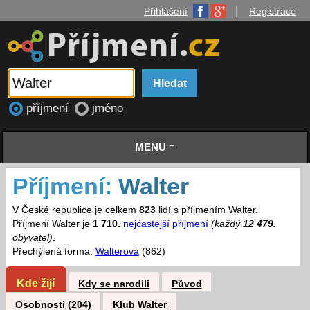
|
Přihlášení
Registrace
příjmení
jméno
MENU ≡
Příjmení:
Walter
V České republice je celkem
823
lidí s příjmením Walter.
Příjmení Walter je
1 710.
nejčastější příjmení
(každý
12 479.
obyvatel)
.
Přechýlená forma:
Walterová
(862)
Kde žijí
Kdy se narodili
Původ
Osobnosti (204)
Klub Walter