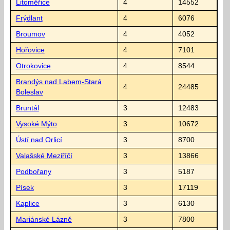
Litoměřice
4
14552
Frýdlant
4
6076
Broumov
4
4052
Hořovice
4
7101
Otrokovice
4
8544
Brandýs nad Labem-Stará
4
24485
Boleslav
Bruntál
3
12483
Vysoké Mýto
3
10672
Ústí nad Orlicí
3
8700
Valašské Meziříčí
3
13866
Podbořany
3
5187
Písek
3
17119
Kaplice
3
6130
Mariánské Lázně
3
7800