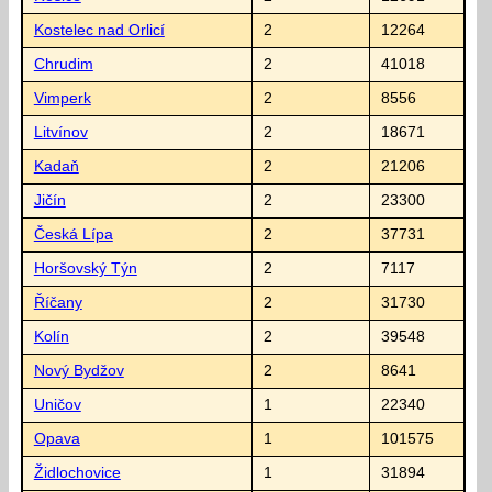
Kostelec nad Orlicí
2
12264
Chrudim
2
41018
Vimperk
2
8556
Litvínov
2
18671
Kadaň
2
21206
Jičín
2
23300
Česká Lípa
2
37731
Horšovský Týn
2
7117
Říčany
2
31730
Kolín
2
39548
Nový Bydžov
2
8641
Uničov
1
22340
Opava
1
101575
Židlochovice
1
31894