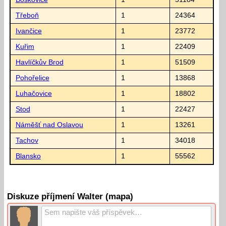
Třeboň
1
24364
Ivančice
1
23772
Kuřim
1
22409
Havlíčkův Brod
1
51509
Pohořelice
1
13868
Luhačovice
1
18802
Stod
1
22427
Náměšť nad Oslavou
1
13261
Tachov
1
34018
Blansko
1
55562
Diskuze příjmení Walter (mapa)