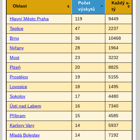
Počet
Každý x-
Oblast
výskytů
tý
Hlavní Město Praha
119
9449
Teplice
47
2237
Brno
36
10468
Nýřany
28
1964
Most
23
3232
Plzeň
20
8825
Prostějov
19
5155
Lovosice
18
1495
Sokolov
17
4480
Ústí nad Labem
16
7340
Příbram
15
4585
Karlovy Vary
14
5937
Mladá Boleslav
14
7192