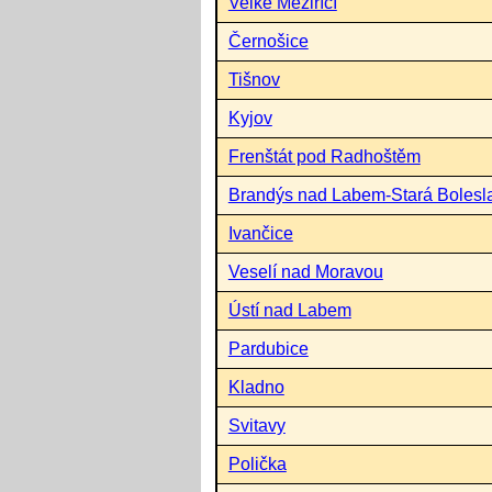
Velké Meziříčí
Černošice
Tišnov
Kyjov
Frenštát pod Radhoštěm
Brandýs nad Labem-Stará Bolesl
Ivančice
Veselí nad Moravou
Ústí nad Labem
Pardubice
Kladno
Svitavy
Polička