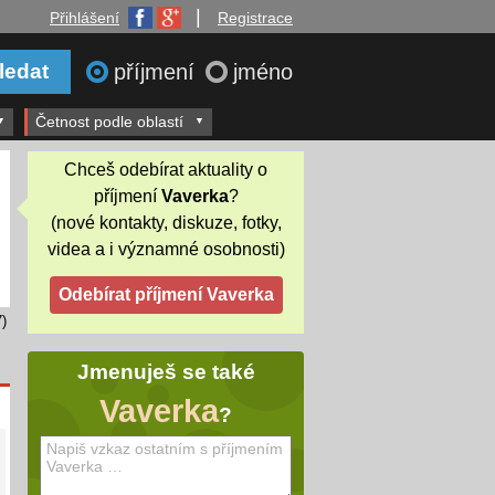
|
Přihlášení
Registrace
příjmení
jméno
Četnost podle oblastí
Chceš odebírat aktuality o
příjmení
Vaverka
?
(nové kontakty, diskuze, fotky,
videa a i významné osobnosti)
)
Jmenuješ se také
Vaverka
?