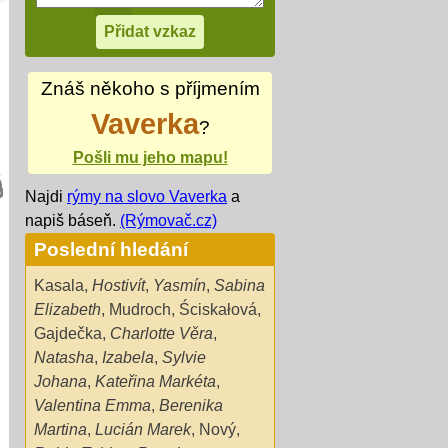
Znáš někoho s příjmením
Vaverka
?
Pošli mu jeho mapu!
Najdi
rýmy na slovo Vaverka
a
napiš báseň.
(Rýmovač.cz)
Poslední hledání
Kasala
,
Hostivít
,
Yasmín
,
Sabina
Elizabeth
,
Mudroch
,
Ściskałová
,
Gajdečka
,
Charlotte Věra
,
Natasha
,
Izabela
,
Sylvie
Johana
,
Kateřina Markéta
,
Valentina Emma
,
Berenika
Martina
,
Lucián Marek
,
Nový
,