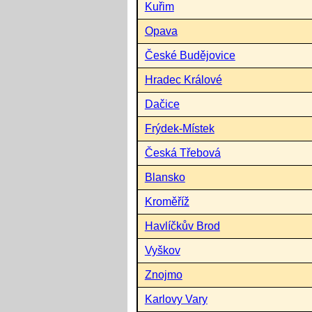
Kuřim
Opava
České Budějovice
Hradec Králové
Dačice
Frýdek-Místek
Česká Třebová
Blansko
Kroměříž
Havlíčkův Brod
Vyškov
Znojmo
Karlovy Vary