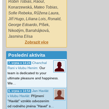
Robin Tobias
,
Raoul
,
Konarzewská
,
Mateo Tobias
,
Sofie Rebeka
,
Růžena Laura
,
Jiří Hugo
,
Liliana Lois
,
Ronald
,
George Edoardo
,
Plšek
,
Nikodým
,
Barrahájková
,
Jasmina Elisa
Zobrazit více
Poslední aktivita
Chanchal
7. srpna v 14:24
Rani v klubu Henim:
Our
team is dedicated to your
ultimate pleasure and happiness.
We…
Jan Havlát
6. srpna v 14:54
v klubu Havlát:
Příjmení
"Havlát" vzniklo odvozením
od rodného jména "Havel" s…