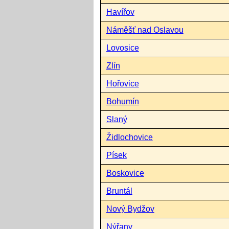
Havířov
Náměšť nad Oslavou
Lovosice
Zlín
Hořovice
Bohumín
Slaný
Židlochovice
Písek
Boskovice
Bruntál
Nový Bydžov
Nýřany