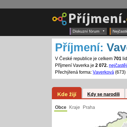
Diskuzní fórum
Nejčast
Příjmení:
Vav
V České republice je celkem
701
li
Příjmení Vaverka je
2 072.
nejčastěj
Přechýlená forma:
Vaverková
(673)
Kde žijí
Kdy se narodili
Obce
Kraje
Praha