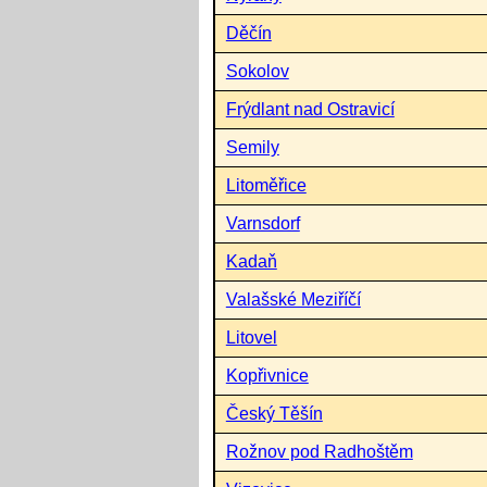
Děčín
Sokolov
Frýdlant nad Ostravicí
Semily
Litoměřice
Varnsdorf
Kadaň
Valašské Meziříčí
Litovel
Kopřivnice
Český Těšín
Rožnov pod Radhoštěm