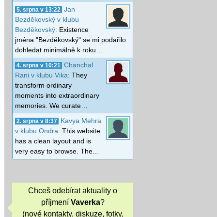
Jan
5. srpna v 13:22
Bezděkovský v klubu
Bezděkovský:
Existence
jména "Bezděkovský" se mi podařilo
dohledat minimálně k roku…
Chanchal
4. srpna v 10:21
Rani v klubu Vika:
They
transform ordinary
moments into extraordinary
memories. We curate…
Kavya Mehra
2. srpna v 8:37
v klubu Ondra:
This website
has a clean layout and is
very easy to browse. The…
Chceš odebírat aktuality o
příjmení
Vaverka
?
(nové kontakty, diskuze, fotky,