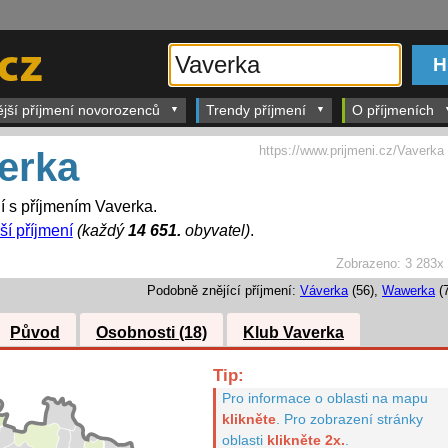
ější příjmení novorozenců
Trendy příjmení
O příjmeních
https://www.prijmeni.cz/Vaverka
erka
dí s příjmením Vaverka.
ší příjmení
(každý
14 651.
obyvatel)
.
Zobrazeno:
3 283x
Podobně znějící příjmení:
Váverka
(56),
Wawerka
(7
Původ
Osobnosti (18)
Klub Vaverka
Tip:
Pro informace o oblasti na mapu
klikněte
.
Pro zobrazení stránky
oblasti
klikněte 2x.
.