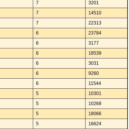
7
3201
7
14510
7
22313
6
23784
6
3177
6
18539
6
3031
6
9260
6
11544
5
10301
5
10268
5
18066
5
16624