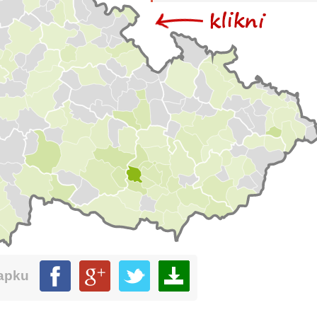
mapku