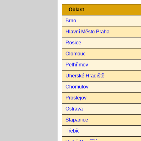
Oblast
Brno
Hlavní Město Praha
Rosice
Olomouc
Pelhřimov
Uherské Hradiště
Chomutov
Prostějov
Ostrava
Šlapanice
Třebíč