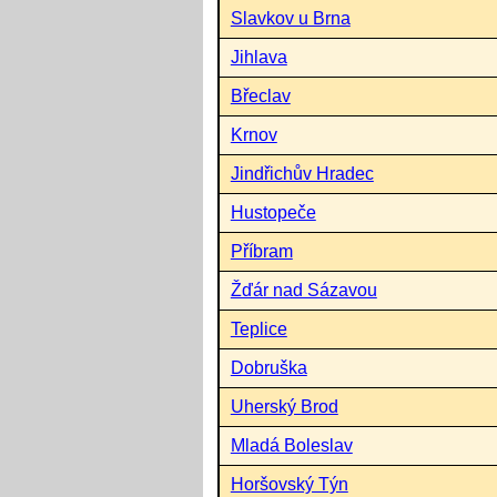
Slavkov u Brna
Jihlava
Břeclav
Krnov
Jindřichův Hradec
Hustopeče
Příbram
Žďár nad Sázavou
Teplice
Dobruška
Uherský Brod
Mladá Boleslav
Horšovský Týn