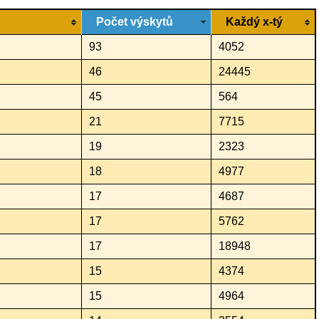
Počet výskytů
Každý x-tý
93
4052
46
24445
45
564
21
7715
19
2323
18
4977
17
4687
17
5762
17
18948
15
4374
15
4964