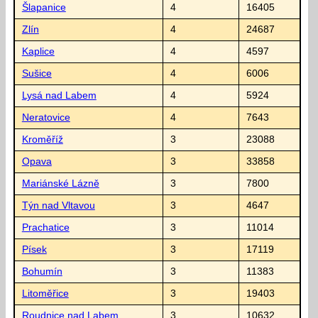
Šlapanice
4
16405
Zlín
4
24687
Kaplice
4
4597
Sušice
4
6006
Lysá nad Labem
4
5924
Neratovice
4
7643
Kroměříž
3
23088
Opava
3
33858
Mariánské Lázně
3
7800
Týn nad Vltavou
3
4647
Prachatice
3
11014
Písek
3
17119
Bohumín
3
11383
Litoměřice
3
19403
Roudnice nad Labem
3
10632