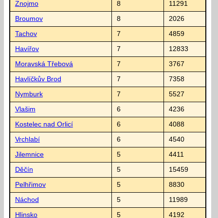
Znojmo
8
11291
Broumov
8
2026
Tachov
7
4859
Havířov
7
12833
Moravská Třebová
7
3767
Havlíčkův Brod
7
7358
Nymburk
7
5527
Vlašim
6
4236
Kostelec nad Orlicí
6
4088
Vrchlabí
6
4540
Jilemnice
5
4411
Děčín
5
15459
Pelhřimov
5
8830
Náchod
5
11989
Hlinsko
5
4192