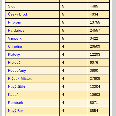
Stod
5
4485
Český Brod
5
4034
Příbram
5
13755
Pardubice
5
24557
Vimperk
5
3422
Chrudim
4
20509
Klatovy
4
12293
Přelouč
4
6076
Podbořany
4
3890
Frýdek-Místek
4
27808
Nový Jičín
4
12204
Kadaň
4
10603
Rumburk
4
8071
Nový Bor
4
6554