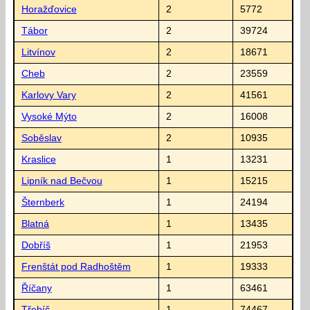
Horažďovice
2
5772
Tábor
2
39724
Litvínov
2
18671
Cheb
2
23559
Karlovy Vary
2
41561
Vysoké Mýto
2
16008
Soběslav
2
10935
Kraslice
1
13231
Lipník nad Bečvou
1
15215
Šternberk
1
24194
Blatná
1
13435
Dobříš
1
21953
Frenštát pod Radhoštěm
1
19333
Říčany
1
63461
Třebíč
1
74467