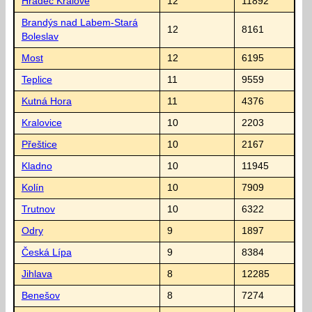
Hradec Králové
12
11892
Brandýs nad Labem-Stará
12
8161
Boleslav
Most
12
6195
Teplice
11
9559
Kutná Hora
11
4376
Kralovice
10
2203
Přeštice
10
2167
Kladno
10
11945
Kolín
10
7909
Trutnov
10
6322
Odry
9
1897
Česká Lípa
9
8384
Jihlava
8
12285
Benešov
8
7274