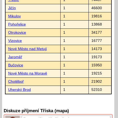
Jičín
1
46600
Mikulov
1
19816
Pohořelice
1
13868
Otrokovice
1
34177
Vizovice
1
16777
Nové Město nad Metují
1
14173
Jaroměř
1
19173
Bučovice
1
15950
Nové Město na Moravě
1
19215
Chotěboř
1
21902
Uherský Brod
1
52310
Diskuze příjmení Tříska (mapa)