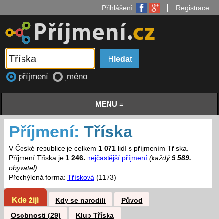
|
Přihlášení
Registrace
příjmení
jméno
MENU ≡
Příjmení:
Tříska
V České republice je celkem
1 071
lidí s příjmením Tříska.
Příjmení Tříska je
1 246.
nejčastější příjmení
(každý
9 589.
obyvatel)
.
Přechýlená forma:
Třísková
(1173)
Kde žijí
Kdy se narodili
Původ
Osobnosti (29)
Klub Tříska