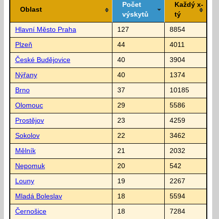
Počet
Každý x-
Oblast
výskytů
tý
Hlavní Město Praha
127
8854
Plzeň
44
4011
České Budějovice
40
3904
Nýřany
40
1374
Brno
37
10185
Olomouc
29
5586
Prostějov
23
4259
Sokolov
22
3462
Mělník
21
2032
Nepomuk
20
542
Louny
19
2267
Mladá Boleslav
18
5594
Černošice
18
7284