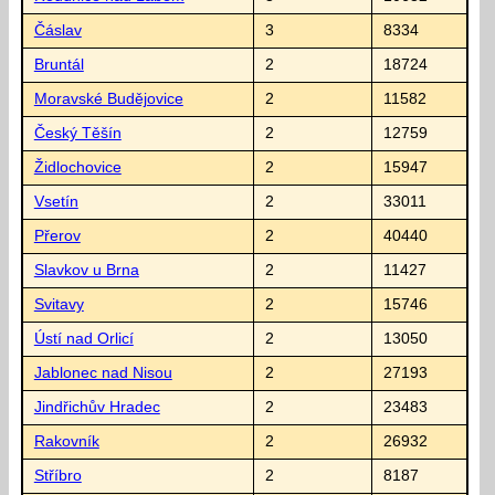
Čáslav
3
8334
Bruntál
2
18724
Moravské Budějovice
2
11582
Český Těšín
2
12759
Židlochovice
2
15947
Vsetín
2
33011
Přerov
2
40440
Slavkov u Brna
2
11427
Svitavy
2
15746
Ústí nad Orlicí
2
13050
Jablonec nad Nisou
2
27193
Jindřichův Hradec
2
23483
Rakovník
2
26932
Stříbro
2
8187