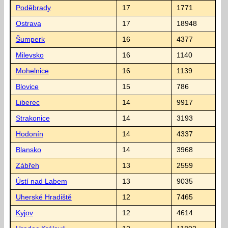
Poděbrady
17
1771
Ostrava
17
18948
Šumperk
16
4377
Milevsko
16
1140
Mohelnice
16
1139
Blovice
15
786
Liberec
14
9917
Strakonice
14
3193
Hodonín
14
4337
Blansko
14
3968
Zábřeh
13
2559
Ústí nad Labem
13
9035
Uherské Hradiště
12
7465
Kyjov
12
4614