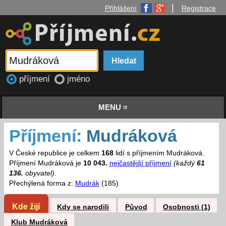
|
Přihlášení
Registrace
příjmení
jméno
MENU ≡
Příjmení:
Mudráková
V České republice je celkem
168
lidí s příjmením Mudráková.
Příjmení Mudráková je
10 043.
nejčastější příjmení
(každý
61
136.
obyvatel)
.
Přechýlená forma z:
Mudrák
(185)
Kde žijí
Kdy se narodili
Původ
Osobnosti (1)
Klub Mudráková