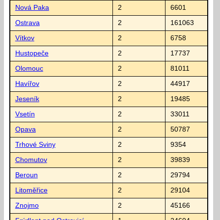
Nová Paka
2
6601
Ostrava
2
161063
Vítkov
2
6758
Hustopeče
2
17737
Olomouc
2
81011
Havířov
2
44917
Jeseník
2
19485
Vsetín
2
33011
Opava
2
50787
Trhové Sviny
2
9354
Chomutov
2
39839
Beroun
2
29794
Litoměřice
2
29104
Znojmo
2
45166