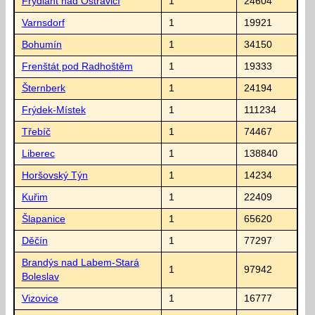
Frýdlant nad Ostravicí
1
24604
Varnsdorf
1
19921
Bohumín
1
34150
Frenštát pod Radhoštěm
1
19333
Šternberk
1
24194
Frýdek-Místek
1
111234
Třebíč
1
74467
Liberec
1
138840
Horšovský Týn
1
14234
Kuřim
1
22409
Šlapanice
1
65620
Děčín
1
77297
Brandýs nad Labem-Stará
1
97942
Boleslav
Vizovice
1
16777