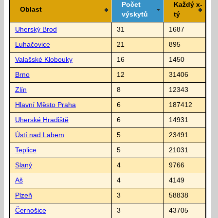
Počet
Každý x-
Oblast
výskytů
tý
Uherský Brod
31
1687
Luhačovice
21
895
Valašské Klobouky
16
1450
Brno
12
31406
Zlín
8
12343
Hlavní Město Praha
6
187412
Uherské Hradiště
6
14931
Ústí nad Labem
5
23491
Teplice
5
21031
Slaný
4
9766
Aš
4
4149
Plzeň
3
58838
Černošice
3
43705