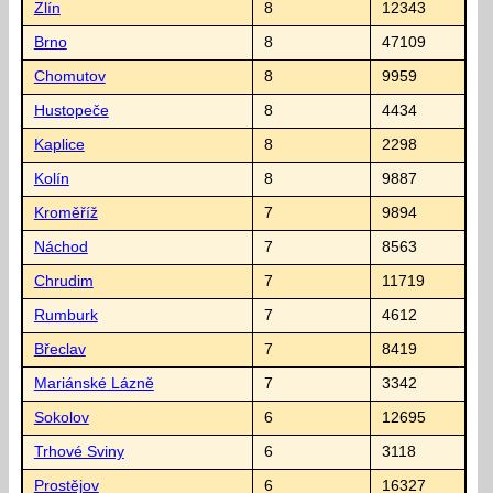
Zlín
8
12343
Brno
8
47109
Chomutov
8
9959
Hustopeče
8
4434
Kaplice
8
2298
Kolín
8
9887
Kroměříž
7
9894
Náchod
7
8563
Chrudim
7
11719
Rumburk
7
4612
Břeclav
7
8419
Mariánské Lázně
7
3342
Sokolov
6
12695
Trhové Sviny
6
3118
Prostějov
6
16327