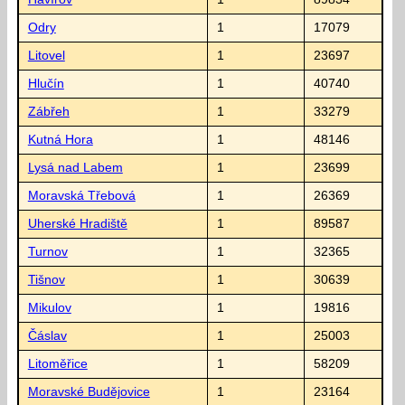
Odry
1
17079
Litovel
1
23697
Hlučín
1
40740
Zábřeh
1
33279
Kutná Hora
1
48146
Lysá nad Labem
1
23699
Moravská Třebová
1
26369
Uherské Hradiště
1
89587
Turnov
1
32365
Tišnov
1
30639
Mikulov
1
19816
Čáslav
1
25003
Litoměřice
1
58209
Moravské Budějovice
1
23164