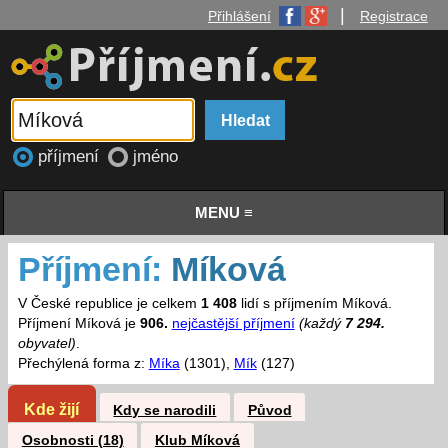
|
Přihlášení
Registrace
příjmení
jméno
MENU ≡
Příjmení:
Míková
V České republice je celkem
1 408
lidí s příjmením Míková.
Příjmení Míková je
906.
nejčastější příjmení
(každý
7 294.
obyvatel)
.
Přechýlená forma z:
Míka
(1301),
Mík
(127)
Kde žijí
Kdy se narodili
Původ
Osobnosti (18)
Klub Míková