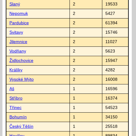
Slaný
2
19533
Nepomuk
2
5427
Pardubice
2
61394
Svitavy
2
15746
Jilemnice
2
11027
Vodňany
2
5623
Židlochovice
2
15947
Králíky
2
4282
Vysoké Mýto
2
16008
Aš
1
16596
Stříbro
1
16374
Třinec
1
54523
Bohumín
1
34150
Český Těšín
1
25518
Havířov
1
89834