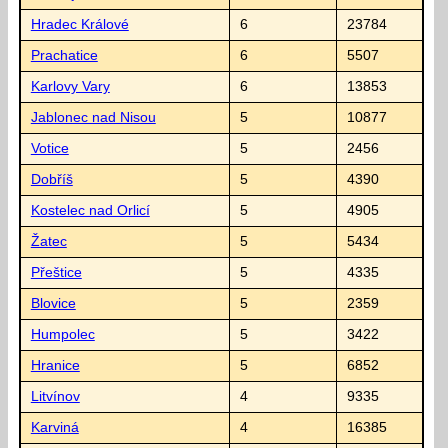
Hradec Králové
6
23784
Prachatice
6
5507
Karlovy Vary
6
13853
Jablonec nad Nisou
5
10877
Votice
5
2456
Dobříš
5
4390
Kostelec nad Orlicí
5
4905
Žatec
5
5434
Přeštice
5
4335
Blovice
5
2359
Humpolec
5
3422
Hranice
5
6852
Litvínov
4
9335
Karviná
4
16385