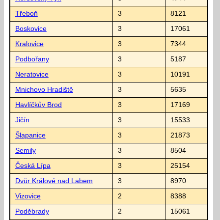
Třeboň
3
8121
Boskovice
3
17061
Kralovice
3
7344
Podbořany
3
5187
Neratovice
3
10191
Mnichovo Hradiště
3
5635
Havlíčkův Brod
3
17169
Jičín
3
15533
Šlapanice
3
21873
Semily
3
8504
Česká Lípa
3
25154
Dvůr Králové nad Labem
3
8970
Vizovice
2
8388
Poděbrady
2
15061