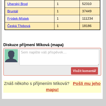
Uherský Brod
1
52310
Bruntál
1
37449
Frýdek-Místek
1
111234
Česká Třebová
1
18186
Diskuze příjmení Míková (mapa)
Znáš někoho s příjmením
Míková
?
Pošli mu jeho
mapu!