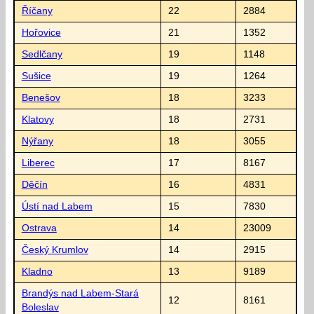
Říčany
22
2884
Hořovice
21
1352
Sedlčany
19
1148
Sušice
19
1264
Benešov
18
3233
Klatovy
18
2731
Nýřany
18
3055
Liberec
17
8167
Děčín
16
4831
Ústí nad Labem
15
7830
Ostrava
14
23009
Český Krumlov
14
2915
Kladno
13
9189
Brandýs nad Labem-Stará
12
8161
Boleslav