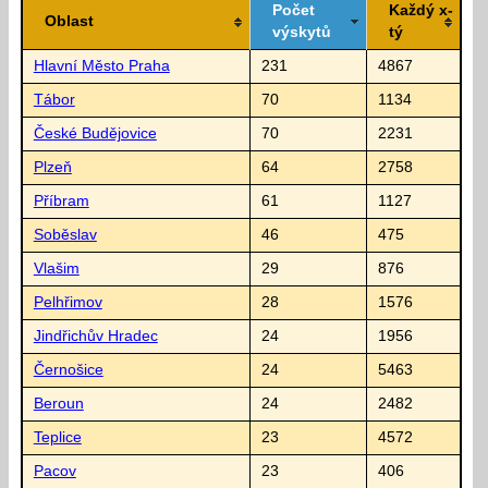
Počet
Každý x-
Oblast
výskytů
tý
Hlavní Město Praha
231
4867
Tábor
70
1134
České Budějovice
70
2231
Plzeň
64
2758
Příbram
61
1127
Soběslav
46
475
Vlašim
29
876
Pelhřimov
28
1576
Jindřichův Hradec
24
1956
Černošice
24
5463
Beroun
24
2482
Teplice
23
4572
Pacov
23
406