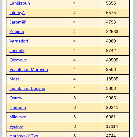
Lanškroun
4
5655
Litomyšl
4
6575
Jaroměř
4
4793
Znojmo
4
22583
Varnsdorf
4
4980
Jeseník
4
9742
Olomouc
4
40505
Veselí nad Moravou
4
9508
Most
4
18585
Lipník nad Bečvou
4
3803
Ostrov
3
9085
Hodonín
3
20241
Milevsko
3
6081
Vyškov
3
17114
Horšovský Týn
3
4744