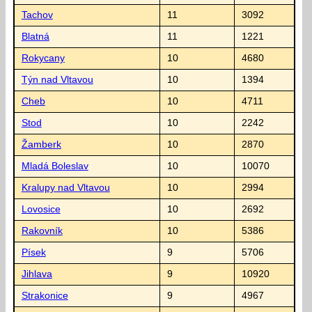
Tachov
11
3092
Blatná
11
1221
Rokycany
10
4680
Týn nad Vltavou
10
1394
Cheb
10
4711
Stod
10
2242
Žamberk
10
2870
Mladá Boleslav
10
10070
Kralupy nad Vltavou
10
2994
Lovosice
10
2692
Rakovník
10
5386
Písek
9
5706
Jihlava
9
10920
Strakonice
9
4967