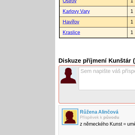
Ostrov
1
Karlovy Vary
1
Havířov
1
Kraslice
1
Diskuze příjmení Kunštár 
Růžena Alinčová
Příspěvek k
původu
z německého Kunst = um