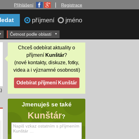
|
Přihlášení
Registrace
příjmení
jméno
Četnost podle oblastí
Chceš odebírat aktuality o
příjmení
Kunštár
?
(nové kontakty, diskuze, fotky,
videa a i významné osobnosti)
)
Jmenuješ se také
Kunštár
?