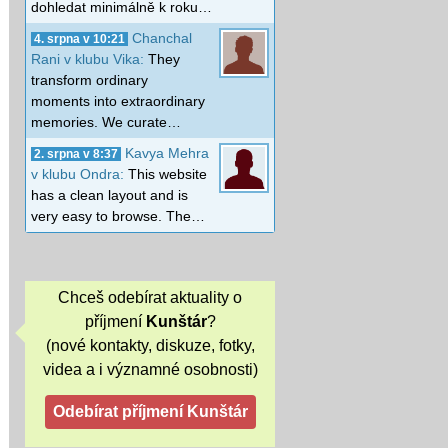
dohledat minimálně k roku…
Chanchal
4. srpna v 10:21
Rani v klubu Vika:
They
transform ordinary
moments into extraordinary
memories. We curate…
Kavya Mehra
2. srpna v 8:37
v klubu Ondra:
This website
has a clean layout and is
very easy to browse. The…
Chceš odebírat aktuality o
příjmení
Kunštár
?
(nové kontakty, diskuze, fotky,
videa a i významné osobnosti)