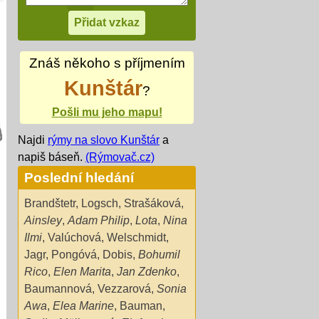
Znáš někoho s příjmením
Kunštár
?
Pošli mu jeho mapu!
Najdi
rýmy na slovo Kunštár
a
napiš báseň.
(Rýmovač.cz)
Poslední hledání
Brandštetr
,
Logsch
,
Strašáková
,
Ainsley
,
Adam Philip
,
Lota
,
Nina
Ilmi
,
Valúchová
,
Welschmidt
,
Jagr
,
Pongóvá
,
Dobis
,
Bohumil
Rico
,
Elen Marita
,
Jan Zdenko
,
Baumannová
,
Vezzarová
,
Sonia
Awa
,
Elea Marine
,
Bauman
,