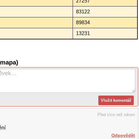
27257
83122
89834
13231
(mapa)
Před více než rokem
ění
Odpovědět