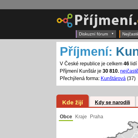
Diskuzní fórum
Nejčast
Příjmení:
Kun
V České republice je celkem
46
lidí
Příjmení Kunštár je
30 810.
nejčastě
Přechýlená forma:
Kunštárová
(37)
Kde žijí
Kdy se narodili
Obce
Kraje
Praha