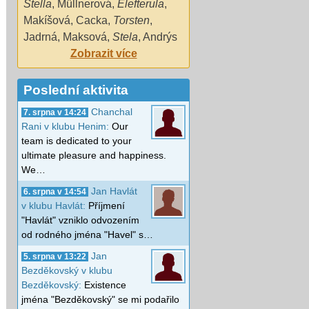
Stella
,
Müllnerová
,
Elefterula
,
Makíšová
,
Cacka
,
Torsten
,
Jadrná
,
Maksová
,
Stela
,
Andrýs
Zobrazit více
Poslední aktivita
Chanchal
7. srpna v 14:24
Rani v klubu Henim:
Our
team is dedicated to your
ultimate pleasure and happiness.
We…
Jan Havlát
6. srpna v 14:54
v klubu Havlát:
Příjmení
"Havlát" vzniklo odvozením
od rodného jména "Havel" s…
Jan
5. srpna v 13:22
Bezděkovský v klubu
Bezděkovský:
Existence
jména "Bezděkovský" se mi podařilo