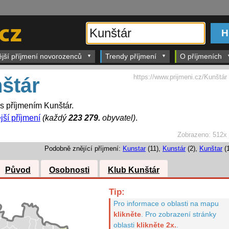
ější příjmení novorozenců
Trendy příjmení
O příjmeních
https://www.prijmeni.cz/Kunštár
štár
 s příjmením Kunštár.
jší příjmení
(každý
223 279.
obyvatel)
.
Zobrazeno:
512x
Podobně znějící příjmení:
Kunstar
(11),
Kunstár
(2),
Kunštar
(1
Původ
Osobnosti
Klub Kunštár
Tip:
Pro informace o oblasti na mapu
klikněte
.
Pro zobrazení stránky
oblasti
klikněte 2x.
.