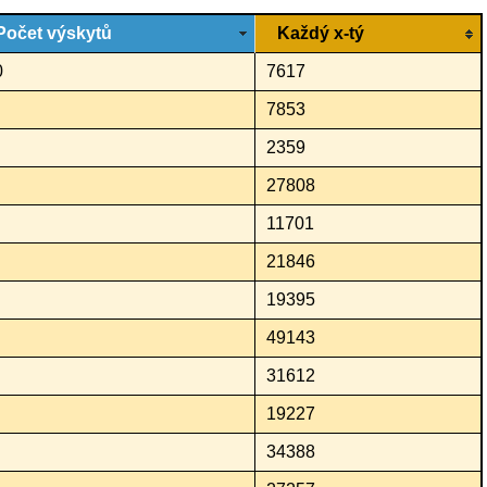
Počet výskytů
Každý x-tý
0
7617
7853
2359
27808
11701
21846
19395
49143
31612
19227
34388