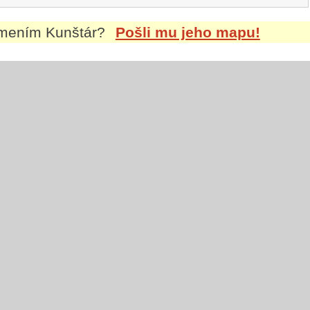
íjmením
Kunštár
?
Pošli mu jeho mapu!