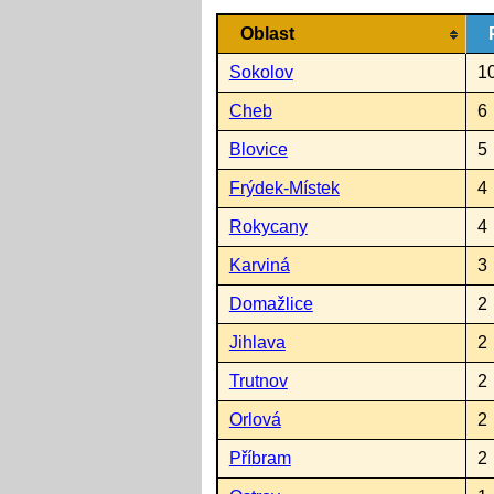
Oblast
Sokolov
1
Cheb
6
Blovice
5
Frýdek-Místek
4
Rokycany
4
Karviná
3
Domažlice
2
Jihlava
2
Trutnov
2
Orlová
2
Příbram
2