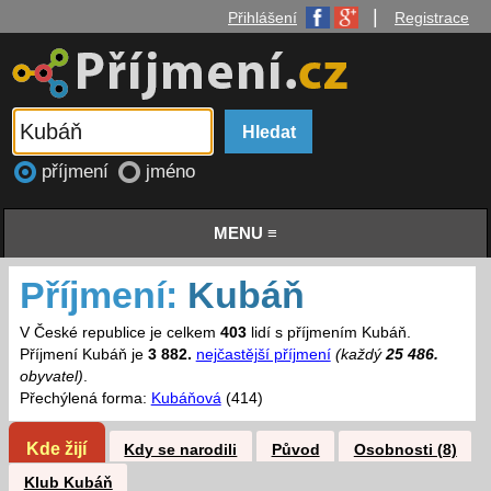
|
Přihlášení
Registrace
příjmení
jméno
MENU ≡
Příjmení:
Kubáň
V České republice je celkem
403
lidí s příjmením Kubáň.
Příjmení Kubáň je
3 882.
nejčastější příjmení
(každý
25 486.
obyvatel)
.
Přechýlená forma:
Kubáňová
(414)
Kde žijí
Kdy se narodili
Původ
Osobnosti (8)
Klub Kubáň