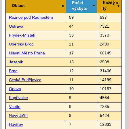
Počet
Každý x-
Oblast
výskytů
tý
Rožnov pod Radhoštěm
59
597
Ostrava
44
7321
Frýdek-Místek
33
3370
Uherský Brod
21
2490
Hlavní Město Praha
17
66145
Jeseník
15
2598
Brno
12
31406
České Budějovice
11
14199
Opava
10
10157
Kopřivnice
9
4564
Vsetín
9
7335
Nový Jičín
9
5424
Havířov
7
12833