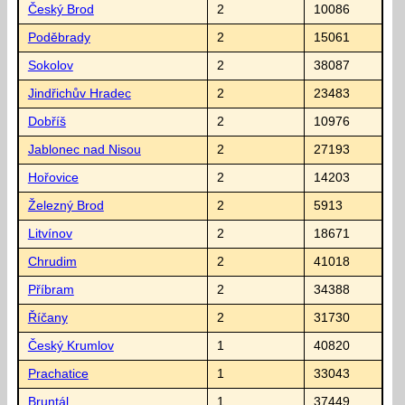
Český Brod
2
10086
Poděbrady
2
15061
Sokolov
2
38087
Jindřichův Hradec
2
23483
Dobříš
2
10976
Jablonec nad Nisou
2
27193
Hořovice
2
14203
Železný Brod
2
5913
Litvínov
2
18671
Chrudim
2
41018
Příbram
2
34388
Říčany
2
31730
Český Krumlov
1
40820
Prachatice
1
33043
Bruntál
1
37449