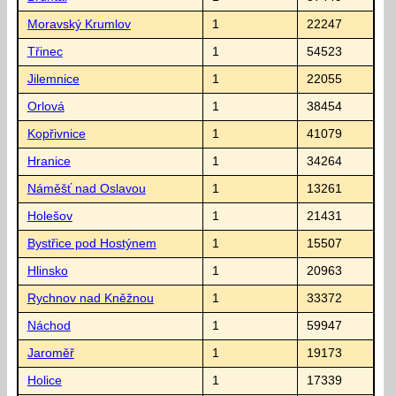
Moravský Krumlov
1
22247
Třinec
1
54523
Jilemnice
1
22055
Orlová
1
38454
Kopřivnice
1
41079
Hranice
1
34264
Náměšť nad Oslavou
1
13261
Holešov
1
21431
Bystřice pod Hostýnem
1
15507
Hlinsko
1
20963
Rychnov nad Kněžnou
1
33372
Náchod
1
59947
Jaroměř
1
19173
Holice
1
17339