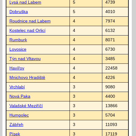
Lysá nad Labem
5
4739
Dobruška
5
4010
Roudnice nad Labem
4
7974
Kostelec nad Orlicí
4
6132
Rumburk
4
8071
Lovosice
4
6730
Týn nad Vltavou
4
3485
Havířov
4
22458
Mnichovo Hradiště
4
4226
Vrchlabí
3
9080
Nová Paka
3
4400
Valašské Meziříčí
3
13866
Humpolec
3
5704
Zábřeh
3
11093
Písek
3
17119