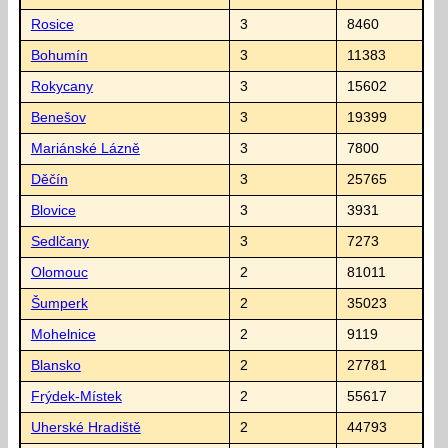
Rosice
3
8460
Bohumín
3
11383
Rokycany
3
15602
Benešov
3
19399
Mariánské Lázně
3
7800
Děčín
3
25765
Blovice
3
3931
Sedlčany
3
7273
Olomouc
2
81011
Šumperk
2
35023
Mohelnice
2
9119
Blansko
2
27781
Frýdek-Místek
2
55617
Uherské Hradiště
2
44793