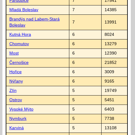
Pardubice
7
17541
Mladá Boleslav
7
14385
Brandýs nad Labem-Stará
7
13991
Boleslav
Kutná Hora
6
8024
Chomutov
6
13279
Most
6
12390
Černošice
6
21852
Hořice
6
3009
Nýřany
6
9165
Zlín
5
19749
Ostrov
5
5451
Vysoké Mýto
5
6403
Nymburk
5
7738
Karviná
5
13108