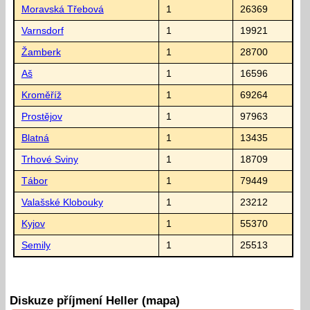
Moravská Třebová
1
26369
Varnsdorf
1
19921
Žamberk
1
28700
Aš
1
16596
Kroměříž
1
69264
Prostějov
1
97963
Blatná
1
13435
Trhové Sviny
1
18709
Tábor
1
79449
Valašské Klobouky
1
23212
Kyjov
1
55370
Semily
1
25513
Diskuze příjmení Heller (mapa)