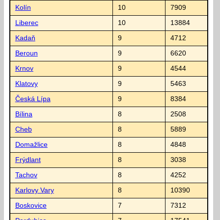
Kolín
10
7909
Liberec
10
13884
Kadaň
9
4712
Beroun
9
6620
Krnov
9
4544
Klatovy
9
5463
Česká Lípa
9
8384
Bílina
8
2508
Cheb
8
5889
Domažlice
8
4848
Frýdlant
8
3038
Tachov
8
4252
Karlovy Vary
8
10390
Boskovice
7
7312