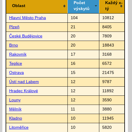
Počet
Každý x-
Oblast
výskytů
tý
Hlavní Město Praha
104
10812
Plzeň
21
8405
České Budějovice
20
7809
Brno
20
18843
Rakovník
17
3168
Teplice
16
6572
Ostrava
15
21475
Ústí nad Labem
12
9787
Hradec Králové
12
11892
Louny
12
3590
Mělník
11
3880
Kladno
10
11945
Litoměřice
10
5820