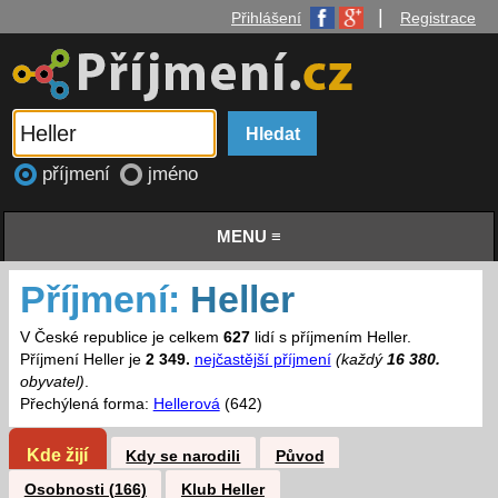
|
Přihlášení
Registrace
příjmení
jméno
MENU ≡
Příjmení:
Heller
V České republice je celkem
627
lidí s příjmením Heller.
Příjmení Heller je
2 349.
nejčastější příjmení
(každý
16 380.
obyvatel)
.
Přechýlená forma:
Hellerová
(642)
Kde žijí
Kdy se narodili
Původ
Osobnosti (166)
Klub Heller