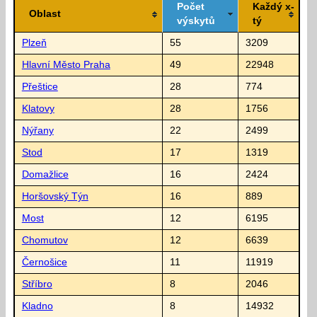
Počet
Každý x-
Oblast
výskytů
tý
Plzeň
55
3209
Hlavní Město Praha
49
22948
Přeštice
28
774
Klatovy
28
1756
Nýřany
22
2499
Stod
17
1319
Domažlice
16
2424
Horšovský Týn
16
889
Most
12
6195
Chomutov
12
6639
Černošice
11
11919
Stříbro
8
2046
Kladno
8
14932