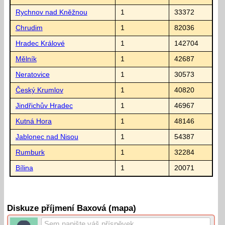
Rychnov nad Kněžnou
1
33372
Chrudim
1
82036
Hradec Králové
1
142704
Mělník
1
42687
Neratovice
1
30573
Český Krumlov
1
40820
Jindřichův Hradec
1
46967
Kutná Hora
1
48146
Jablonec nad Nisou
1
54387
Rumburk
1
32284
Bílina
1
20071
Diskuze příjmení Baxová (mapa)