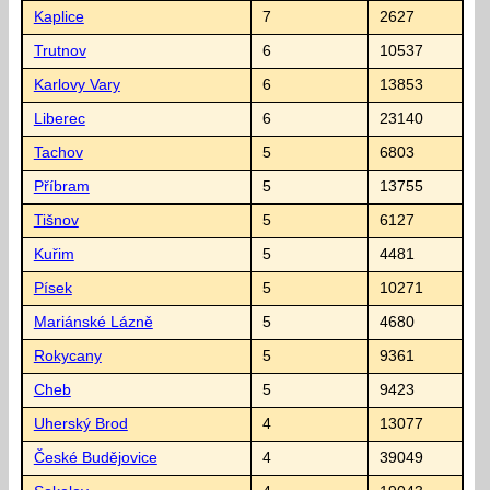
Kaplice
7
2627
Trutnov
6
10537
Karlovy Vary
6
13853
Liberec
6
23140
Tachov
5
6803
Příbram
5
13755
Tišnov
5
6127
Kuřim
5
4481
Písek
5
10271
Mariánské Lázně
5
4680
Rokycany
5
9361
Cheb
5
9423
Uherský Brod
4
13077
České Budějovice
4
39049