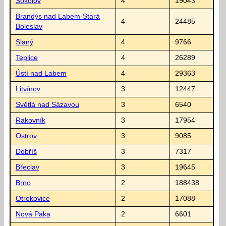
Sokolov
4
19043
Brandýs nad Labem-Stará
4
24485
Boleslav
Slaný
4
9766
Teplice
4
26289
Ústí nad Labem
4
29363
Litvínov
3
12447
Světlá nad Sázavou
3
6540
Rakovník
3
17954
Ostrov
3
9085
Dobříš
3
7317
Břeclav
3
19645
Brno
2
188438
Otrokovice
2
17088
Nová Paka
2
6601