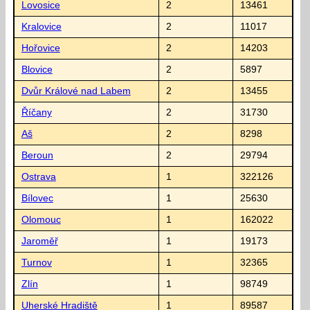
Lovosice
2
13461
Kralovice
2
11017
Hořovice
2
14203
Blovice
2
5897
Dvůr Králové nad Labem
2
13455
Říčany
2
31730
Aš
2
8298
Beroun
2
29794
Ostrava
1
322126
Bílovec
1
25630
Olomouc
1
162022
Jaroměř
1
19173
Turnov
1
32365
Zlín
1
98749
Uherské Hradiště
1
89587