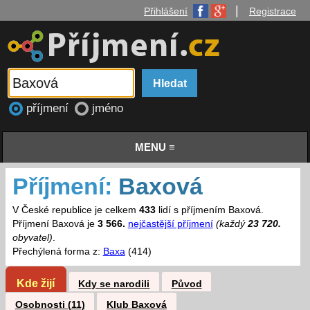
|
Přihlášení
Registrace
příjmení
jméno
MENU ≡
Příjmení:
Baxová
V České republice je celkem
433
lidí s příjmením Baxová.
Příjmení Baxová je
3 566.
nejčastější příjmení
(každý
23 720.
obyvatel)
.
Přechýlená forma z:
Baxa
(414)
Kde žijí
Kdy se narodili
Původ
Osobnosti (11)
Klub Baxová