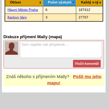
Oblast
Počet výskytů
Každý x-tý
Hlavní Město Praha
6
187412
Karlovy Vary
3
27707
Diskuze příjmení Mally (mapa)
Znáš někoho s příjmením
Mally
?
Pošli mu jeho
mapu!