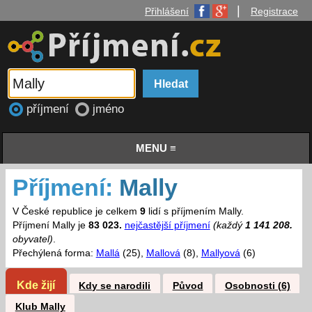
|
Přihlášení
Registrace
příjmení
jméno
MENU ≡
Příjmení:
Mally
V České republice je celkem
9
lidí s příjmením Mally.
Příjmení Mally je
83 023.
nejčastější příjmení
(každý
1 141 208.
obyvatel)
.
Přechýlená forma:
Mallá
(25),
Mallová
(8),
Mallyová
(6)
Kde žijí
Kdy se narodili
Původ
Osobnosti (6)
Klub Mally