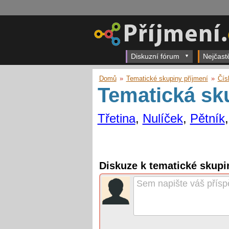
Diskuzní fórum
Nejčast
Domů
»
Tematické skupiny příjmení
»
Čís
Tematická sk
Třetina
,
Nulíček
,
Pětník
Diskuze k tematické skupi