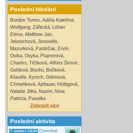
Poslední hledání
Bordón Torres
,
Adéla Kateřina
,
Wolfgang
,
Zářecká
,
Lillian
Elena
,
Matthew Jan
,
Jekoschová
,
Jenovéfa
,
Mazurková
,
Pastirčak
,
Ervín
,
Osika
,
Osyka
,
Plajnerová
,
Charles
,
Tlčiková
,
Alfons Šimon
,
Goldová
,
Bocko
,
Bočková
,
Klaudie
,
Kyrsch
,
Grbinová
,
Chmelíková
,
Apltauer
,
Hüttigová
,
Natalie Jitka
,
Nazim
,
Nina
Patricia
,
Pavolka
Zobrazit více
Poslední aktivita
Chanchal
7. srpna v 14:24