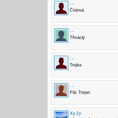
- -
Číslová
- -
Třináctý
- -
Trojka
- -
Pár, Trojan
Xy Zy