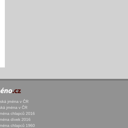
žská jména v ČR
nská jména v ČR
 jména chlapců 2016
 jména dívek 2016
 jména chlapců 1960