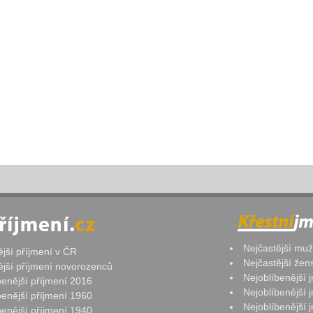
Nejčastější mu
ější příjmení v ČR
Nejčastější že
ější příjmení novorozenců
Nejoblíbenější
benější příjmení 2016
Nejoblíbenější
benější příjmení 1960
Nejoblíbenější
benější příjmení 1940