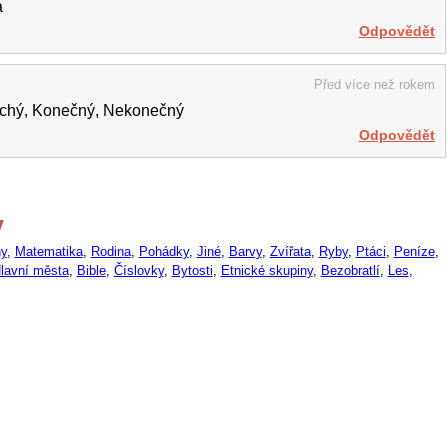
á
Odpovědět
Před více než rokem
Lichý, Konečný, Nekonečný
Odpovědět
y
y
,
Matematika
,
Rodina
,
Pohádky
,
Jiné
,
Barvy
,
Zvířata
,
Ryby
,
Ptáci
,
Peníze
,
lavní města
,
Bible
,
Číslovky
,
Bytosti
,
Etnické skupiny
,
Bezobratlí
,
Les
,