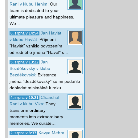
Rani v klubu Henim:
Our
team is dedicated to your
ultimate pleasure and happiness.
We…
Jan Havlát
6. srpna v 14:54
v klubu Havlát:
Příjmení
"Havlát" vzniklo odvozením
od rodného jména "Havel" s…
Jan
5. srpna v 13:22
Bezděkovský v klubu
Bezděkovský:
Existence
jména "Bezděkovský" se mi podařilo
dohledat minimálně k roku…
Chanchal
4. srpna v 10:21
Rani v klubu Vika:
They
transform ordinary
moments into extraordinary
memories. We curate…
Kavya Mehra
2. srpna v 8:37