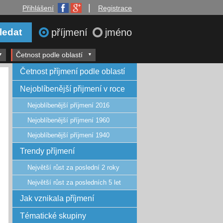
|
Přihlášení
Registrace
příjmení
jméno
Četnost podle oblastí
Četnost příjmení podle oblastí
Nejoblíbenější přijmení v roce
Nejoblíbenější příjmení 2016
Nejoblíbenější příjmení 1960
Nejoblíbenější příjmení 1940
Trendy příjmení
Největší růst za poslední 2 roky
Největší růst za posledních 5 let
Jak vznikala příjmení
Tématické skupiny