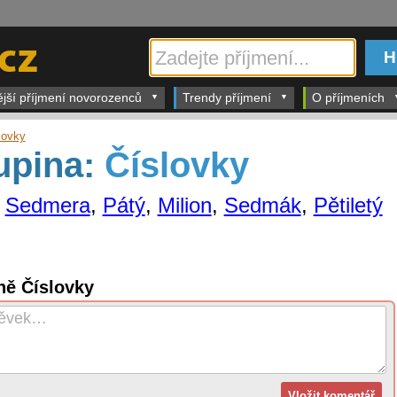
ější příjmení novorozenců
Trendy příjmení
O příjmeních
lovky
upina:
Číslovky
,
Sedmera
,
Pátý
,
Milion
,
Sedmák
,
Pětiletý
ně Číslovky