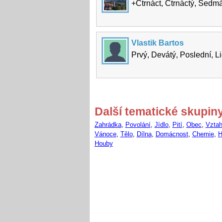
+Čtrnáct, Čtrnáctý, Sedm
Vlastik Bartos
Prvý, Devátý, Poslední, 
Další tematické skupin
Zahrádka
,
Povolání
,
Jídlo
,
Pití
,
Obec
,
Vztah
Vánoce
,
Tělo
,
Dílna
,
Domácnost
,
Chemie
,
H
Houby