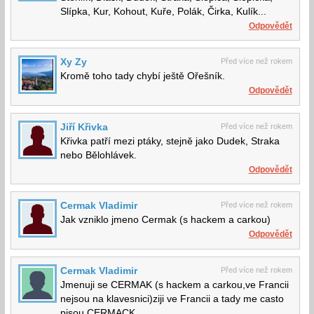
Slípka, Kur, Kohout, Kuře, Polák, Čirka, Kulík...
Odpovědět
Xy Zy
Před více než rokem
Kromě toho tady chybí ještě Ořešník.
Odpovědět
Jiří Křivka
Před více než rokem
Křivka patří mezi ptáky, stejně jako Dudek, Straka
nebo Bělohlávek.
Odpovědět
Cermak Vladimir
Před více než rokem
Jak vzniklo jmeno Cermak (s hackem a carkou)
Odpovědět
Cermak Vladimir
Před více než rokem
Jmenuji se CERMAK (s hackem a carkou,ve Francii
nejsou na klavesnici)ziji ve Francii a tady me casto
pisou CERMACK