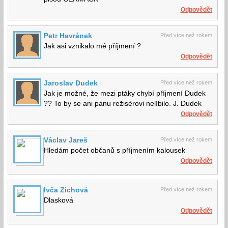
Odpovědět
Petr Havránek
Před více než rokem
Jak asi vznikalo mé příjmení ?
Odpovědět
Jaroslav Dudek
Před více než rokem
Jak je možné, že mezi ptáky chybí příjmení Dudek
?? To by se ani panu režisérovi nelíbilo. J. Dudek
Odpovědět
Václav Jareš
Před více než rokem
Hledám počet občanů s příjmením kalousek
Odpovědět
Ivča Zichová
Před více než rokem
Dlasková
Odpovědět