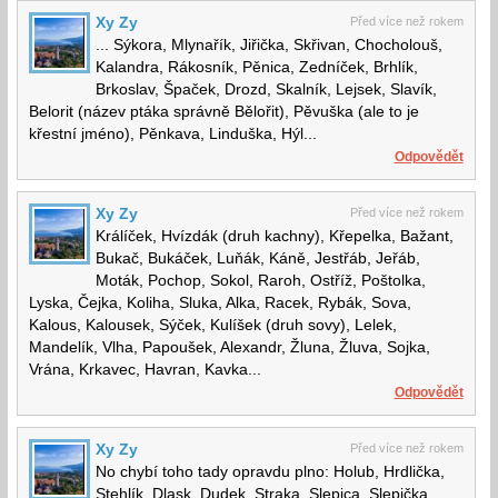
Xy Zy
Před více než rokem
... Sýkora, Mlynařík, Jiřička, Skřivan, Chocholouš,
Kalandra, Rákosník, Pěnica, Zedníček, Brhlík,
Brkoslav, Špaček, Drozd, Skalník, Lejsek, Slavík,
Belorit (název ptáka správně Bělořit), Pěvuška (ale to je
křestní jméno), Pěnkava, Linduška, Hýl...
Odpovědět
Xy Zy
Před více než rokem
Králíček, Hvízdák (druh kachny), Křepelka, Bažant,
Bukač, Bukáček, Luňák, Káně, Jestřáb, Jeřáb,
Moták, Pochop, Sokol, Raroh, Ostříž, Poštolka,
Lyska, Čejka, Koliha, Sluka, Alka, Racek, Rybák, Sova,
Kalous, Kalousek, Sýček, Kulíšek (druh sovy), Lelek,
Mandelík, Vlha, Papoušek, Alexandr, Žluna, Žluva, Sojka,
Vrána, Krkavec, Havran, Kavka...
Odpovědět
Xy Zy
Před více než rokem
No chybí toho tady opravdu plno: Holub, Hrdlička,
Stehlík, Dlask, Dudek, Straka, Slepica, Slepička,