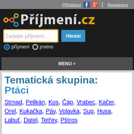
|
Přihlášení
Registrace
příjmení
jméno
MENU ≡
Tematická skupina:
Ptáci
Strnad
,
Pelikán
,
Kos
,
Čáp
,
Vrabec
,
Kačer
,
Orel
,
Kukačka
,
Páv
,
Volavka
,
Sup
,
Husa
,
Labuť
,
Datel
,
Tetřev
,
Pštros