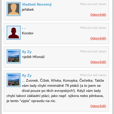
Vladimír Novotný
Před více než rokem
jeřábek
Odpovědět
- -
Před více než rokem
Kondor
Odpovědět
Xy Zy
Před více než rokem
+ještě Hřivnáč
Odpovědět
Xy Zy
Před více než rokem
... Zvonek, Čížek, Křivka, Konopka, Čečetka. Takže
vám tady chybí minimálně 78 ptáků (a to jsem se
díval pouze po těch evropských!). Když vám tady
chybí takoví základní ptáci, jako např. sýkora nebo pěnkava,
je tento "výpis" opravdu na nic.
Odpovědět