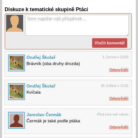
Diskuze k tematické skupině Ptáci
Ondřej Školař
3. června v 23:59
Brávník (oba druhy drozda)
Odpovědět
Ondřej Školař
30. května v 15:02
Kvíčala
Odpovědět
Jaroslav Čermák
Před více než rokem
Čermák je také podle ptáka
Odpovědět