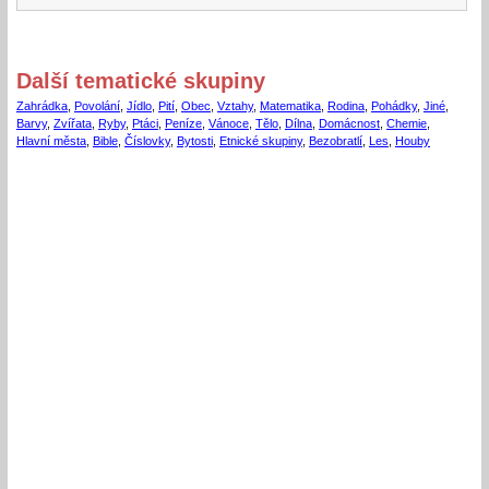
Další tematické skupiny
Zahrádka
,
Povolání
,
Jídlo
,
Pití
,
Obec
,
Vztahy
,
Matematika
,
Rodina
,
Pohádky
,
Jiné
,
Barvy
,
Zvířata
,
Ryby
,
Ptáci
,
Peníze
,
Vánoce
,
Tělo
,
Dílna
,
Domácnost
,
Chemie
,
Hlavní města
,
Bible
,
Číslovky
,
Bytosti
,
Etnické skupiny
,
Bezobratlí
,
Les
,
Houby