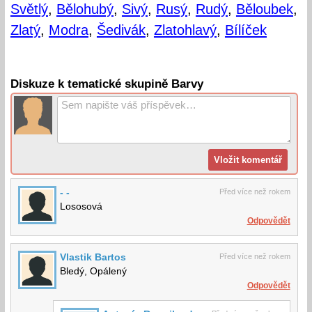
Světlý
,
Bělohubý
,
Sivý
,
Rusý
,
Rudý
,
Běloubek
,
Zlatý
,
Modra
,
Šedivák
,
Zlatohlavý
,
Bílíček
Diskuze k tematické skupině Barvy
- -
Před více než rokem
Lososová
Odpovědět
Vlastik Bartos
Před více než rokem
Bledý, Opálený
Odpovědět