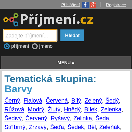
|
Přihlášení
Registrace
příjmení
jméno
MENU ≡
Tematická skupina:
Barvy
Černý
,
Fialová
,
Červená
,
Bílý
,
Zelený
,
Šedý
,
Růžová
,
Modrý
,
Žlutý
,
Hnědý
,
Bílek
,
Zelenka
,
Šedivý
,
Červený
,
Ryšavý
,
Zelinka
,
Šeda
,
Stříbrný
,
Zrzavý
,
Šeďa
,
Šedek
,
Běl
,
Zeleňák
,