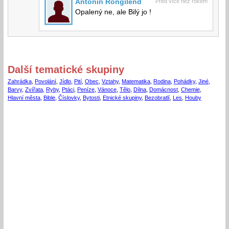
Antonín Rongilend
Před více než rokem
Opalený ne, ale Bilý jo !
Další tematické skupiny
Zahrádka
,
Povolání
,
Jídlo
,
Pití
,
Obec
,
Vztahy
,
Matematika
,
Rodina
,
Pohádky
,
Jiné
,
Barvy
,
Zvířata
,
Ryby
,
Ptáci
,
Peníze
,
Vánoce
,
Tělo
,
Dílna
,
Domácnost
,
Chemie
,
Hlavní města
,
Bible
,
Číslovky
,
Bytosti
,
Etnické skupiny
,
Bezobratlí
,
Les
,
Houby