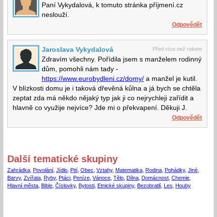
Paní Vykydalová, k tomuto stránka příjmení.cz
neslouží.
Odpovědět
Jaroslava Vykydalová
Před více než rokem
Zdravím všechny. Pořídila jsem s manželem rodinný
dům, pomohli nám tady -
https://www.eurobydleni.cz/domy/
a manžel je kutil.
V blízkosti domu je i taková dřevěná kůlna a já bych se chtěla
zeptat zda má někdo nějaký typ jak ji co nejrychleji zařídit a
hlavně co využije nejvíce? Jde mi o překvapení. Děkuji J.
Odpovědět
Další tematické skupiny
Zahrádka
,
Povolání
,
Jídlo
,
Pití
,
Obec
,
Vztahy
,
Matematika
,
Rodina
,
Pohádky
,
Jiné
,
Barvy
,
Zvířata
,
Ryby
,
Ptáci
,
Peníze
,
Vánoce
,
Tělo
,
Dílna
,
Domácnost
,
Chemie
,
Hlavní města
,
Bible
,
Číslovky
,
Bytosti
,
Etnické skupiny
,
Bezobratlí
,
Les
,
Houby