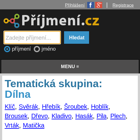
|
Přihlášení
Registrace
příjmení
jméno
MENU ≡
Tematická skupina:
Dílna
Klíč
,
Svěrák
,
Hřebík
,
Šroubek
,
Hoblík
,
Brousek
,
Dřevo
,
Kladivo
,
Hasák
,
Pila
,
Plech
,
Vrták
,
Matička