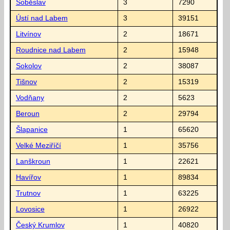
Soběslav
3
7290
Ústí nad Labem
3
39151
Litvínov
2
18671
Roudnice nad Labem
2
15948
Sokolov
2
38087
Tišnov
2
15319
Vodňany
2
5623
Beroun
2
29794
Šlapanice
1
65620
Velké Meziříčí
1
35756
Lanškroun
1
22621
Havířov
1
89834
Trutnov
1
63225
Lovosice
1
26922
Český Krumlov
1
40820