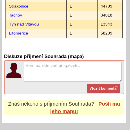
Strakonice
1
44709
Tachov
1
34018
Týn nad Vltavou
1
13943
Litoměřice
1
58209
Diskuze příjmení Souhrada (mapa)
Znáš někoho s příjmením
Souhrada
?
Pošli mu
jeho mapu!