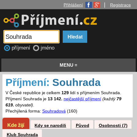
|
Přihlášení
Registrace
příjmení
jméno
MENU ≡
Příjmení:
Souhrada
V České republice je celkem
129
lidí s příjmením Souhrada.
Příjmení Souhrada je
13 142.
nejčastější příjmení
(každý
79
619.
obyvatel)
.
Přechýlená forma:
Souhradová
(160)
Kde žijí
Kdy se narodili
Původ
Osobnosti (7)
Klub Souhrada