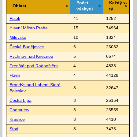
Počet
Každý x-
Oblast
výskytů
tý
Písek
41
1252
Hlavní Město Praha
15
74964
Milevsko
10
1824
České Budějovice
6
26032
Rychnov nad Kněžnou
5
6674
Frenštát pod Radhoštěm
4
4833
Plzeň
4
44128
Brandýs nad Labem-Stará
3
32647
Boleslav
Česká Lípa
3
25154
Chomutov
3
26559
Kraslice
3
4410
Stod
3
7475