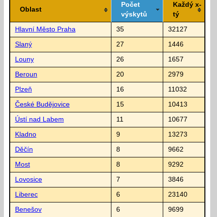
Počet
Každý x-
Oblast
výskytů
tý
Hlavní Město Praha
35
32127
Slaný
27
1446
Louny
26
1657
Beroun
20
2979
Plzeň
16
11032
České Budějovice
15
10413
Ústí nad Labem
11
10677
Kladno
9
13273
Děčín
8
9662
Most
8
9292
Lovosice
7
3846
Liberec
6
23140
Benešov
6
9699