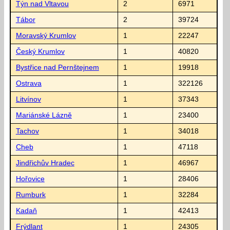
Týn nad Vltavou
2
6971
Tábor
2
39724
Moravský Krumlov
1
22247
Český Krumlov
1
40820
Bystřice nad Pernštejnem
1
19918
Ostrava
1
322126
Litvínov
1
37343
Mariánské Lázně
1
23400
Tachov
1
34018
Cheb
1
47118
Jindřichův Hradec
1
46967
Hořovice
1
28406
Rumburk
1
32284
Kadaň
1
42413
Frýdlant
1
24305