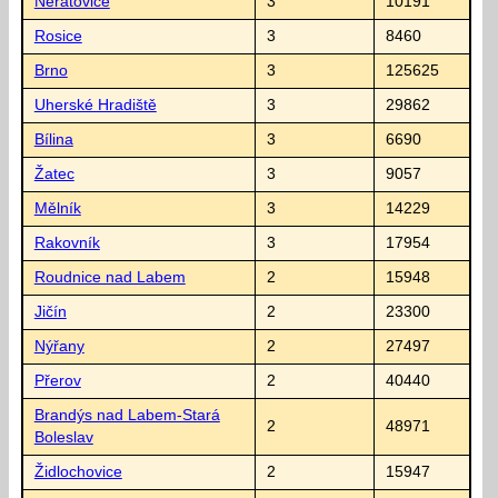
Neratovice
3
10191
Rosice
3
8460
Brno
3
125625
Uherské Hradiště
3
29862
Bílina
3
6690
Žatec
3
9057
Mělník
3
14229
Rakovník
3
17954
Roudnice nad Labem
2
15948
Jičín
2
23300
Nýřany
2
27497
Přerov
2
40440
Brandýs nad Labem-Stará
2
48971
Boleslav
Židlochovice
2
15947