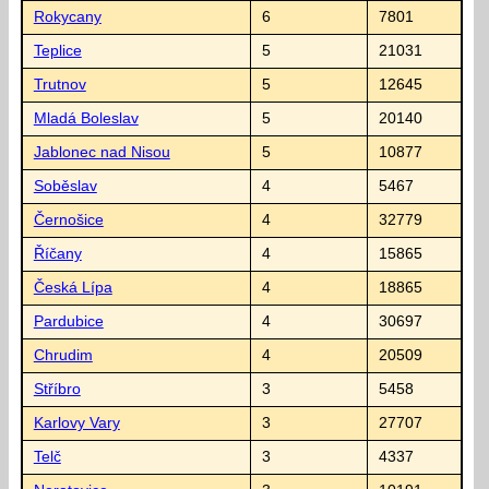
Rokycany
6
7801
Teplice
5
21031
Trutnov
5
12645
Mladá Boleslav
5
20140
Jablonec nad Nisou
5
10877
Soběslav
4
5467
Černošice
4
32779
Říčany
4
15865
Česká Lípa
4
18865
Pardubice
4
30697
Chrudim
4
20509
Stříbro
3
5458
Karlovy Vary
3
27707
Telč
3
4337