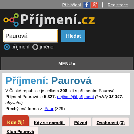
|
Přihlášení
Registrace
příjmení
jméno
MENU ≡
Příjmení:
Paurová
V České republice je celkem
308
lidí s příjmením Paurová.
Příjmení Paurová je
5 327.
nejčastější příjmení
(každý
33 347.
obyvatel)
.
Přechýlená forma z:
Paur
(329)
Kde žijí
Kdy se narodili
Původ
Osobnosti (3)
Klub Paurová