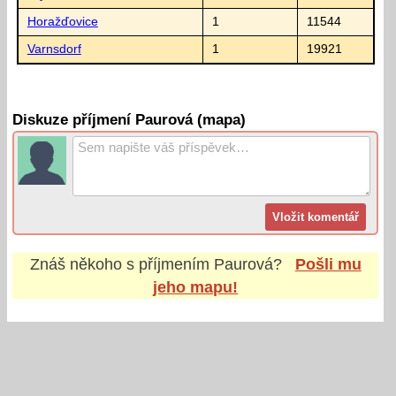
Horažďovice
1
11544
Varnsdorf
1
19921
Diskuze příjmení Paurová (mapa)
Znáš někoho s příjmením
Paurová
?
Pošli mu
jeho mapu!