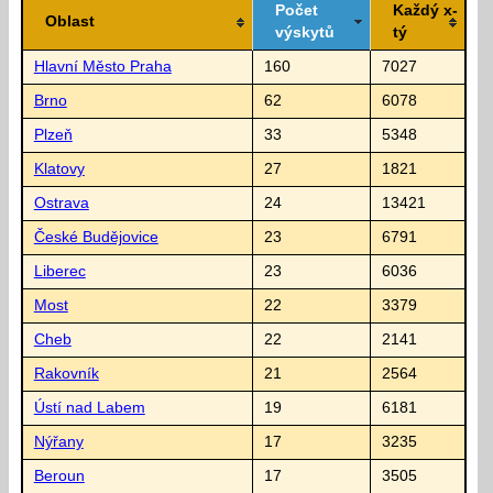
Počet
Každý x-
Oblast
výskytů
tý
Hlavní Město Praha
160
7027
Brno
62
6078
Plzeň
33
5348
Klatovy
27
1821
Ostrava
24
13421
České Budějovice
23
6791
Liberec
23
6036
Most
22
3379
Cheb
22
2141
Rakovník
21
2564
Ústí nad Labem
19
6181
Nýřany
17
3235
Beroun
17
3505