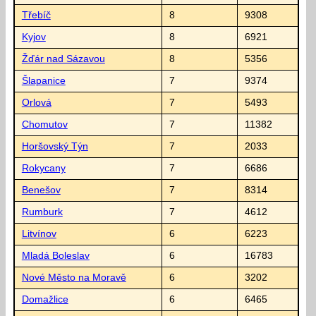
Třebíč
8
9308
Kyjov
8
6921
Žďár nad Sázavou
8
5356
Šlapanice
7
9374
Orlová
7
5493
Chomutov
7
11382
Horšovský Týn
7
2033
Rokycany
7
6686
Benešov
7
8314
Rumburk
7
4612
Litvínov
6
6223
Mladá Boleslav
6
16783
Nové Město na Moravě
6
3202
Domažlice
6
6465