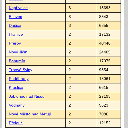
Kopřivnice
3
13693
Bílovec
3
8543
Dačice
3
6355
Hranice
2
17132
Přerov
2
40440
Nový Jičín
2
24409
Bohumín
2
17075
Trhové Sviny
2
9354
Poděbrady
2
15061
Kraslice
2
6615
Jablonec nad Nisou
2
27193
Vodňany
2
5623
Nové Město nad Metují
2
7086
Přelouč
2
12152