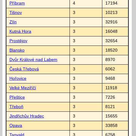
Příbram
4
17194
Tišnov
3
10213
Zlín
3
32916
Kutná Hora
3
16048
Prostějov
3
32654
Blansko
3
18520
Dvůr Králové nad Labem
3
8970
Česká Třebová
3
6062
Hořovice
3
9468
Velké Meziříčí
3
11918
Přeštice
3
7226
Třeboň
3
8121
Jindřichův Hradec
3
15655
Opava
3
33858
Tanvald
3
6758