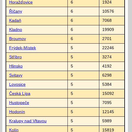
Horažďovice
6
1924
Říčany
6
10576
Kadaň
6
7068
Kladno
6
19909
Broumov
6
2701
Frýdek-Místek
5
22246
Stříbro
5
3274
Hlinsko
5
4192
Svitavy
5
6298
Lovosice
5
5384
Česká Lípa
5
15092
Hustopeče
5
7095
Hodonín
5
12145
Kralupy nad Vltavou
5
5989
Kolín
5
15819