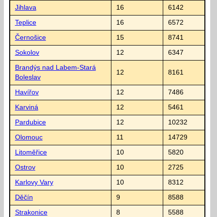
Jihlava
16
6142
Teplice
16
6572
Černošice
15
8741
Sokolov
12
6347
Brandýs nad Labem-Stará
12
8161
Boleslav
Havířov
12
7486
Karviná
12
5461
Pardubice
12
10232
Olomouc
11
14729
Litoměřice
10
5820
Ostrov
10
2725
Karlovy Vary
10
8312
Děčín
9
8588
Strakonice
8
5588