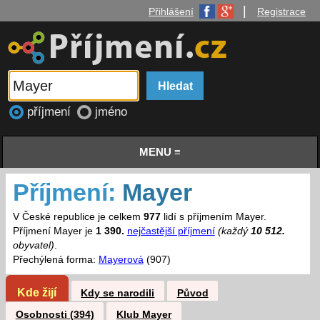
|
Přihlášení
Registrace
příjmení
jméno
MENU ≡
Příjmení:
Mayer
V České republice je celkem
977
lidí s příjmením Mayer.
Příjmení Mayer je
1 390.
nejčastější příjmení
(každý
10 512.
obyvatel)
.
Přechýlená forma:
Mayerová
(907)
Kde žijí
Kdy se narodili
Původ
Osobnosti (394)
Klub Mayer