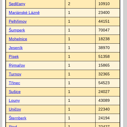
Sedlčany
2
10910
Mariánské Lázně
1
23400
Pelhřimov
1
44151
Šumperk
1
70047
Mohelnice
1
18238
Jeseník
1
38970
Písek
1
51358
Rýmařov
1
15865
Turnov
1
32365
Třinec
1
54523
Sušice
1
24027
Louny
1
43089
Uničov
1
22340
Šternberk
1
24194
Stod
1
22427