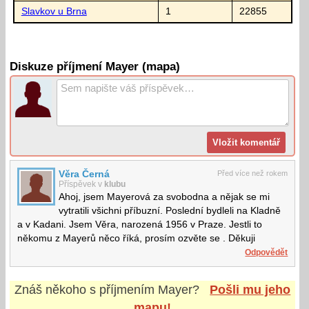
Slavkov u Brna
1
22855
Diskuze příjmení Mayer (mapa)
Věra Černá
Před více než rokem
Příspěvek v
klubu
Ahoj, jsem Mayerová za svobodna a nějak se mi
vytratili všichni příbuzní. Poslední bydleli na Kladně
a v Kadani. Jsem Věra, narozená 1956 v Praze. Jestli to
někomu z Mayerů něco říká, prosím ozvěte se . Děkuji
Odpovědět
Znáš někoho s příjmením
Mayer
?
Pošli mu jeho
mapu!