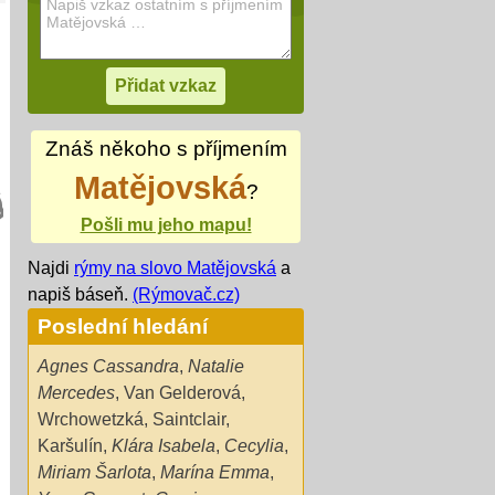
Znáš někoho s příjmením
Matějovská
?
Pošli mu jeho mapu!
Najdi
rýmy na slovo Matějovská
a
napiš báseň.
(Rýmovač.cz)
Poslední hledání
Agnes Cassandra
,
Natalie
Mercedes
,
Van Gelderová
,
Wrchowetzká
,
Saintclair
,
Karšulín
,
Klára Isabela
,
Cecylia
,
Miriam Šarlota
,
Marína Emma
,