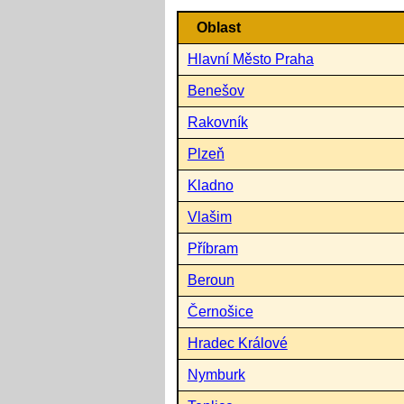
Oblast
Hlavní Město Praha
Benešov
Rakovník
Plzeň
Kladno
Vlašim
Příbram
Beroun
Černošice
Hradec Králové
Nymburk