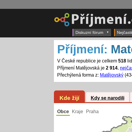
Diskuzní fórum
Nejčast
Příjmení:
Mat
V České republice je celkem
518
li
Příjmení Matějovská je
2 914.
nejčas
Přechýlená forma z:
Matějovský
(43
Kde žijí
Kdy se narodili
Obce
Kraje
Praha