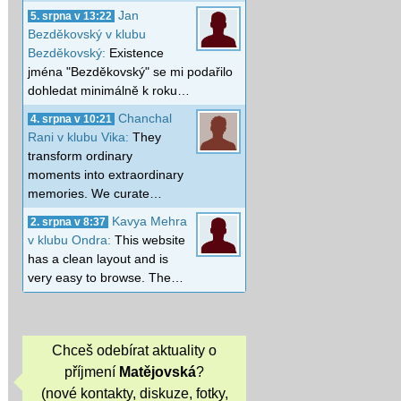
Jan
5. srpna v 13:22
Bezděkovský v klubu
Bezděkovský:
Existence
jména "Bezděkovský" se mi podařilo
dohledat minimálně k roku…
Chanchal
4. srpna v 10:21
Rani v klubu Vika:
They
transform ordinary
moments into extraordinary
memories. We curate…
Kavya Mehra
2. srpna v 8:37
v klubu Ondra:
This website
has a clean layout and is
very easy to browse. The…
Chceš odebírat aktuality o
příjmení
Matějovská
?
(nové kontakty, diskuze, fotky,