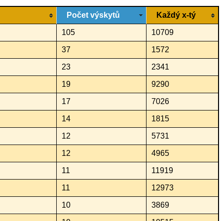
Počet výskytů
Každý x-tý
105
10709
37
1572
23
2341
19
9290
17
7026
14
1815
12
5731
12
4965
11
11919
11
12973
10
3869