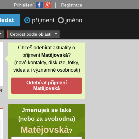
|
Přihlášení
Registrace
příjmení
jméno
Četnost podle oblastí
Chceš odebírat aktuality o
příjmení
Matějovská
?
(nové kontakty, diskuze, fotky,
videa a i významné osobnosti)
)
Jmenuješ se také
(nebo za svobodna)
Matějovská
?