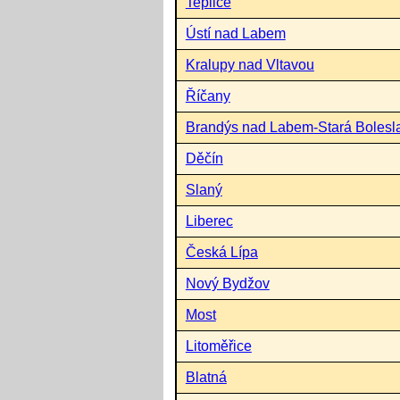
Teplice
Ústí nad Labem
Kralupy nad Vltavou
Říčany
Brandýs nad Labem-Stará Bolesl
Děčín
Slaný
Liberec
Česká Lípa
Nový Bydžov
Most
Litoměřice
Blatná