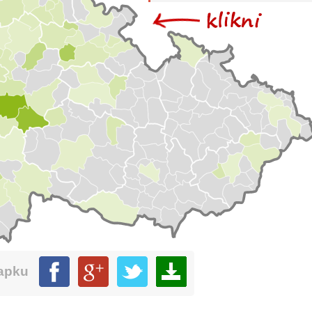
mapku