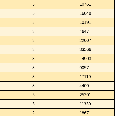
3
10761
3
16048
3
10191
3
4647
3
22007
3
33566
3
14903
3
9057
3
17119
3
4400
3
25391
3
11339
2
18671