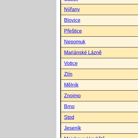
Nýřany
Blovice
Přeštice
Nepomuk
Mariánské Lázně
Votice
Zlín
Mělník
Znojmo
Brno
Stod
Jeseník