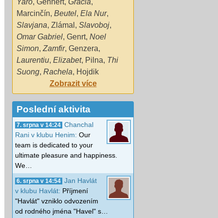
Yaro
,
Gennert
,
Gracia
,
Marcinčín
,
Beutel
,
Ela Nur
,
Slavjana
,
Zlámal
,
Slavoboj
,
Omar Gabriel
,
Genrt
,
Noel
Simon
,
Zamfir
,
Genzera
,
Laurentiu
,
Elizabet
,
Pilna
,
Thi
Suong
,
Rachela
,
Hojdik
Zobrazit více
Poslední aktivita
Chanchal
7. srpna v 14:24
Rani v klubu Henim:
Our
team is dedicated to your
ultimate pleasure and happiness.
We…
Jan Havlát
6. srpna v 14:54
v klubu Havlát:
Příjmení
"Havlát" vzniklo odvozením
od rodného jména "Havel" s…