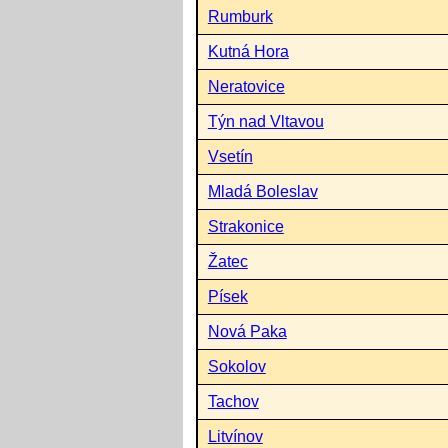
Rumburk
Kutná Hora
Neratovice
Týn nad Vltavou
Vsetín
Mladá Boleslav
Strakonice
Žatec
Písek
Nová Paka
Sokolov
Tachov
Litvínov