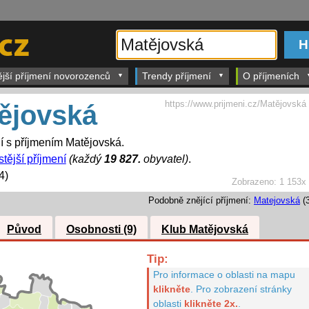
ější příjmení novorozenců
Trendy příjmení
O příjmeních
https://www.prijmeni.cz/Matějovská
ějovská
dí s příjmením Matějovská.
tější příjmení
(každý
19 827.
obyvatel)
.
4)
Zobrazeno:
1 153x
Podobně znějící příjmení:
Matejovská
(3
Původ
Osobnosti (9)
Klub Matějovská
Tip:
Pro informace o oblasti na mapu
klikněte
.
Pro zobrazení stránky
oblasti
klikněte 2x.
.