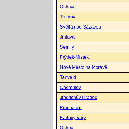
Ostrava
Trutnov
Světlá nad Sázavou
Jihlava
Semily
Frýdek-Místek
Nové Město na Moravě
Tanvald
Chomutov
Jindřichův Hradec
Prachatice
Karlovy Vary
Ostrov