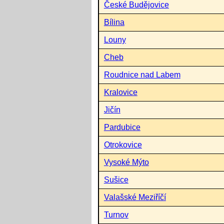
České Budějovice
Bílina
Louny
Cheb
Roudnice nad Labem
Kralovice
Jičín
Pardubice
Otrokovice
Vysoké Mýto
Sušice
Valašské Meziříčí
Turnov