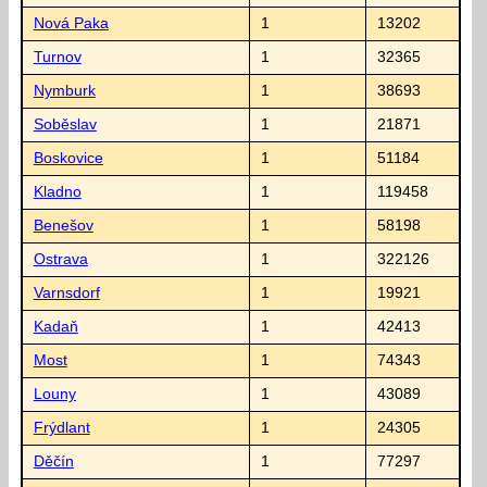
Nová Paka
1
13202
Turnov
1
32365
Nymburk
1
38693
Soběslav
1
21871
Boskovice
1
51184
Kladno
1
119458
Benešov
1
58198
Ostrava
1
322126
Varnsdorf
1
19921
Kadaň
1
42413
Most
1
74343
Louny
1
43089
Frýdlant
1
24305
Děčín
1
77297