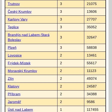
Trutnov
3
21075
Český Krumlov
3
13606
Karlovy Vary
3
27707
Teplice
3
35052
Brandýs nad Labem-Stará
3
32647
Boleslav
Plzeň
3
58838
Lovosice
2
13461
Frýdek-Místek
2
55617
Moravský Krumlov
2
11123
Zlín
2
49374
Klatovy
2
24587
Příbram
2
34388
Jaroměř
2
9586
Ústí nad Labem
1
117455