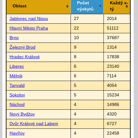
Počet
Každý x-
Oblast
výskytů
tý
Jablonec nad Nisou
27
2014
Hlavní Město Praha
22
51112
Brno
10
37687
Železný Brod
9
1314
Hradec Králové
8
17838
Liberec
6
23140
Mělník
6
7114
Tanvald
5
4054
Sokolov
5
15234
Náchod
4
14986
Nový Bydžov
4
4320
Dvůr Králové nad Labem
4
6727
Havířov
4
22458