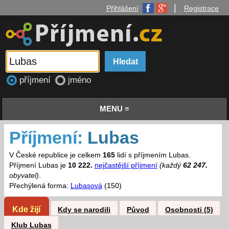
|
Přihlášení
Registrace
příjmení
jméno
MENU ≡
Příjmení:
Lubas
V České republice je celkem
165
lidí s příjmením Lubas.
Příjmení Lubas je
10 222.
nejčastější příjmení
(každý
62 247.
obyvatel)
.
Přechýlená forma:
Lubasová
(150)
Kde žijí
Kdy se narodili
Původ
Osobnosti (5)
Klub Lubas