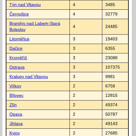
Týn nad Vltavou
4
3485
Černošice
4
32779
Brandýs nad Labem-Stará
4
24485
Boleslav
Litoměřice
3
19403
Dačice
3
6355
Kroměříž
3
23088
Ostrava
3
107375
Kralupy nad Vltavou
3
9981
Vítkov
2
6758
Bílovec
2
12815
Zlín
2
49374
Opava
2
50787
Jihlava
2
49143
Kyjov
2
27685