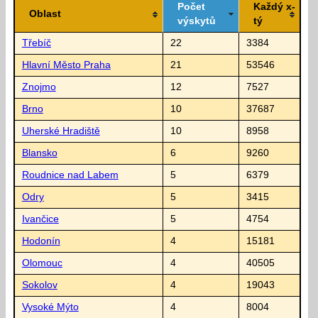
Počet
Každý x-
Oblast
výskytů
tý
Třebíč
22
3384
Hlavní Město Praha
21
53546
Znojmo
12
7527
Brno
10
37687
Uherské Hradiště
10
8958
Blansko
6
9260
Roudnice nad Labem
5
6379
Odry
5
3415
Ivančice
5
4754
Hodonín
4
15181
Olomouc
4
40505
Sokolov
4
19043
Vysoké Mýto
4
8004