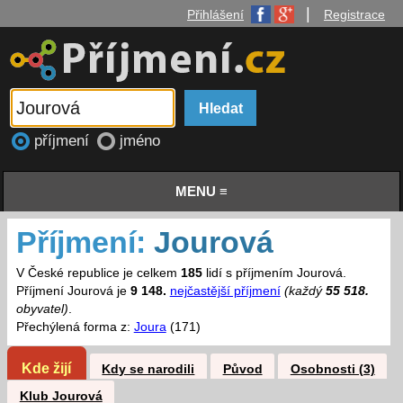
|
Přihlášení
Registrace
příjmení
jméno
MENU ≡
Příjmení:
Jourová
V České republice je celkem
185
lidí s příjmením Jourová.
Příjmení Jourová je
9 148.
nejčastější příjmení
(každý
55 518.
obyvatel)
.
Přechýlená forma z:
Joura
(171)
Kde žijí
Kdy se narodili
Původ
Osobnosti (3)
Klub Jourová