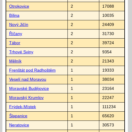
Otrokovice
2
17088
Bílina
2
10035
Nový Jičín
2
24409
Říčany
2
31730
Tábor
2
39724
Trhové Sviny
2
9354
Mělník
2
21343
Frenštát pod Radhoštěm
1
19333
Veselí nad Moravou
1
38034
Moravské Budějovice
1
23164
Moravský Krumlov
1
22247
Frýdek-Místek
1
111234
Šlapanice
1
65620
Neratovice
1
30573