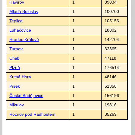
Havířov
1
89834
Mladá Boleslav
1
100700
Teplice
1
105156
Luhačovice
1
18802
Hradec Králové
1
142704
Turnov
1
32365
Cheb
1
47118
Plzeň
1
176514
Kutná Hora
1
48146
Písek
1
51358
České Budějovice
1
156196
Mikulov
1
19816
Rožnov pod Radhoštěm
1
35269