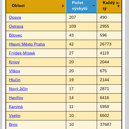
Počet
Každý x-
Oblast
výskytů
tý
Opava
207
490
Ostrava
109
2955
Bílovec
43
596
Hlavní Město Praha
42
26773
Frýdek-Místek
27
4119
Krnov
20
2044
Vítkov
20
675
Hlučín
19
2144
Nový Jičín
17
2871
Havířov
14
6416
Karviná
11
5958
Vsetín
10
6602
Brno
10
37687