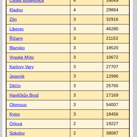
České Budějovice
4
39049
Kladno
4
29864
Zlín
3
32916
Liberec
3
46280
Říčany
3
21153
Blansko
3
18520
Vysoké Mýto
3
10672
Karlovy Vary
3
27707
Jeseník
3
12990
Děčín
3
25765
Havlíčkův Brod
3
17169
Olomouc
3
54007
Kyjov
3
18456
Orlová
2
19227
Sokolov
2
38087