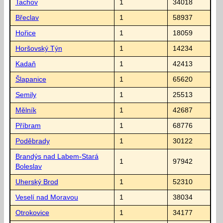
Tachov
1
34018
Břeclav
1
58937
Hořice
1
18059
Horšovský Týn
1
14234
Kadaň
1
42413
Šlapanice
1
65620
Semily
1
25513
Mělník
1
42687
Příbram
1
68776
Poděbrady
1
30122
Brandýs nad Labem-Stará
1
97942
Boleslav
Uherský Brod
1
52310
Veselí nad Moravou
1
38034
Otrokovice
1
34177