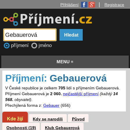
|
Přihlášení
Registrace
příjmení
jméno
MENU ≡
Příjmení:
Gebauerová
V České republice je celkem
705
lidí s příjmením Gebauerová.
Příjmení Gebauerová je
2 060.
nejčastější příjmení
(každý
14
568.
obyvatel)
.
Přechýlená forma z:
Gebauer
(656)
Kde žijí
Kdy se narodili
Původ
Osobnosti (19)
Klub Gebauerová