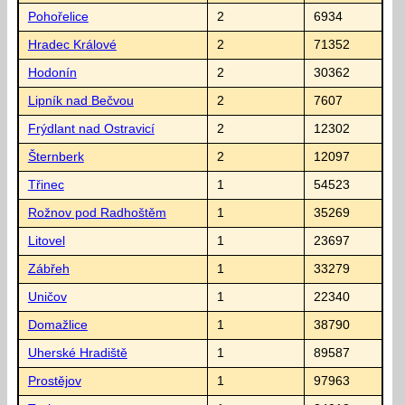
Pohořelice
2
6934
Hradec Králové
2
71352
Hodonín
2
30362
Lipník nad Bečvou
2
7607
Frýdlant nad Ostravicí
2
12302
Šternberk
2
12097
Třinec
1
54523
Rožnov pod Radhoštěm
1
35269
Litovel
1
23697
Zábřeh
1
33279
Uničov
1
22340
Domažlice
1
38790
Uherské Hradiště
1
89587
Prostějov
1
97963