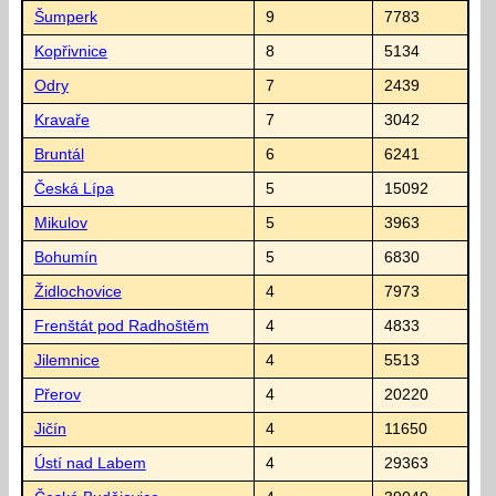
Šumperk
9
7783
Kopřivnice
8
5134
Odry
7
2439
Kravaře
7
3042
Bruntál
6
6241
Česká Lípa
5
15092
Mikulov
5
3963
Bohumín
5
6830
Židlochovice
4
7973
Frenštát pod Radhoštěm
4
4833
Jilemnice
4
5513
Přerov
4
20220
Jičín
4
11650
Ústí nad Labem
4
29363