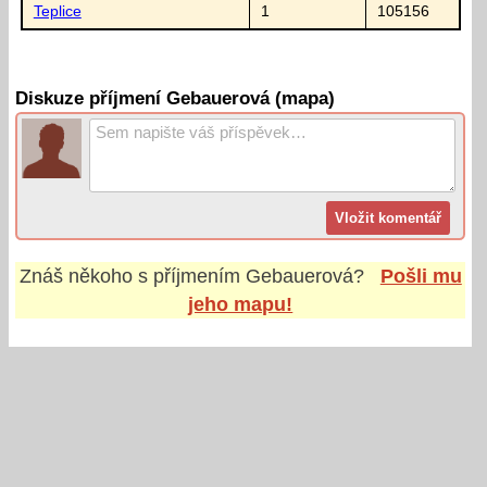
Teplice
1
105156
Diskuze příjmení Gebauerová (mapa)
Znáš někoho s příjmením
Gebauerová
?
Pošli mu
jeho mapu!