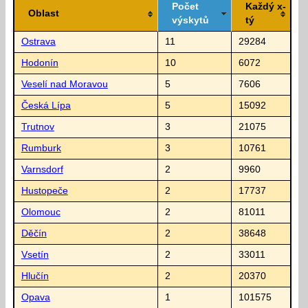
Počet
Každý x-
Oblast
výskytů
tý
Ostrava
11
29284
Hodonín
10
6072
Veselí nad Moravou
5
7606
Česká Lípa
5
15092
Trutnov
3
21075
Rumburk
3
10761
Varnsdorf
2
9960
Hustopeče
2
17737
Olomouc
2
81011
Děčín
2
38648
Vsetín
2
33011
Hlučín
2
20370
Opava
1
101575