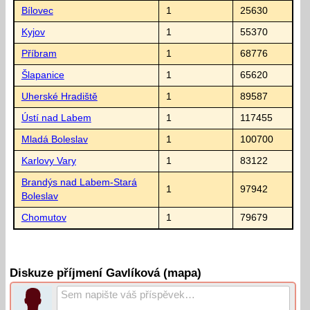
Bílovec
1
25630
Kyjov
1
55370
Příbram
1
68776
Šlapanice
1
65620
Uherské Hradiště
1
89587
Ústí nad Labem
1
117455
Mladá Boleslav
1
100700
Karlovy Vary
1
83122
Brandýs nad Labem-Stará
1
97942
Boleslav
Chomutov
1
79679
Diskuze příjmení Gavlíková (mapa)