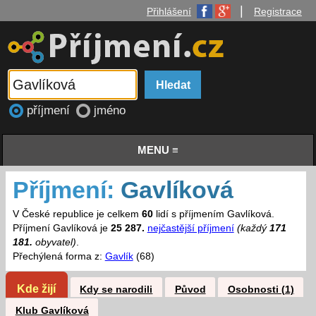
|
Přihlášení
Registrace
příjmení
jméno
MENU ≡
Příjmení:
Gavlíková
V České republice je celkem
60
lidí s příjmením Gavlíková.
Příjmení Gavlíková je
25 287.
nejčastější příjmení
(každý
171
181.
obyvatel)
.
Přechýlená forma z:
Gavlík
(68)
Kde žijí
Kdy se narodili
Původ
Osobnosti (1)
Klub Gavlíková