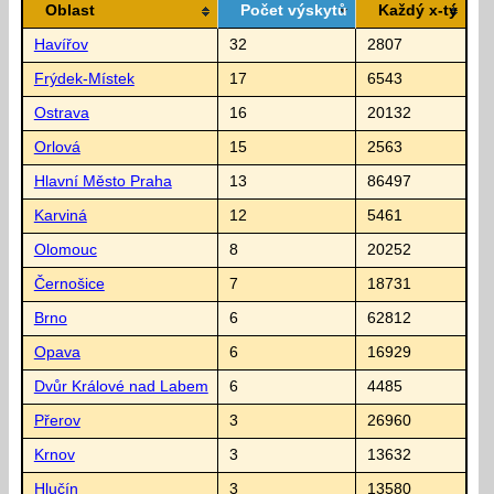
Oblast
Počet výskytů
Každý x-tý
Havířov
32
2807
Frýdek-Místek
17
6543
Ostrava
16
20132
Orlová
15
2563
Hlavní Město Praha
13
86497
Karviná
12
5461
Olomouc
8
20252
Černošice
7
18731
Brno
6
62812
Opava
6
16929
Dvůr Králové nad Labem
6
4485
Přerov
3
26960
Krnov
3
13632
Hlučín
3
13580