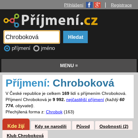
|
Přihlášení
Registrace
příjmení
jméno
MENU ≡
Příjmení:
Chroboková
V České republice je celkem
169
lidí s příjmením Chroboková.
Příjmení Chroboková je
9 992.
nejčastější příjmení
(každý
60
774.
obyvatel)
.
Přechýlená forma z:
Chrobok
(163)
Kde žijí
Kdy se narodili
Původ
Osobnosti (2)
Klub Chroboková