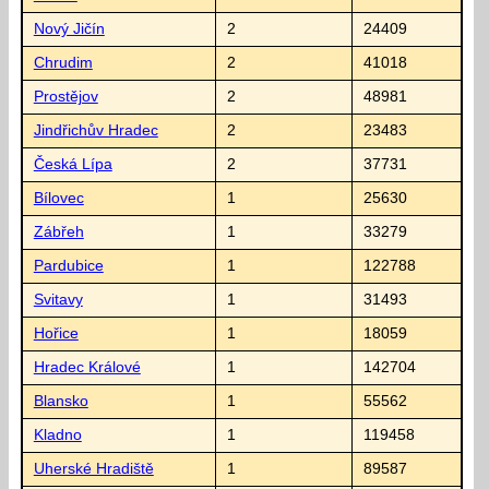
Nový Jičín
2
24409
Chrudim
2
41018
Prostějov
2
48981
Jindřichův Hradec
2
23483
Česká Lípa
2
37731
Bílovec
1
25630
Zábřeh
1
33279
Pardubice
1
122788
Svitavy
1
31493
Hořice
1
18059
Hradec Králové
1
142704
Blansko
1
55562
Kladno
1
119458
Uherské Hradiště
1
89587