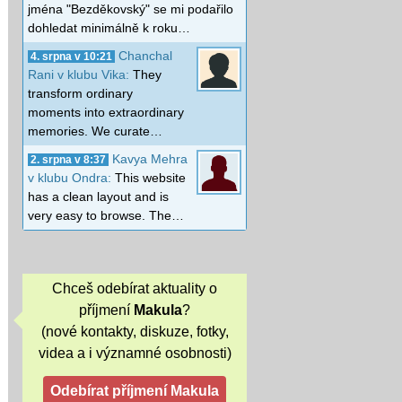
jména "Bezděkovský" se mi podařilo
dohledat minimálně k roku…
Chanchal
4. srpna v 10:21
Rani v klubu Vika:
They
transform ordinary
moments into extraordinary
memories. We curate…
Kavya Mehra
2. srpna v 8:37
v klubu Ondra:
This website
has a clean layout and is
very easy to browse. The…
Chceš odebírat aktuality o
příjmení
Makula
?
(nové kontakty, diskuze, fotky,
videa a i významné osobnosti)