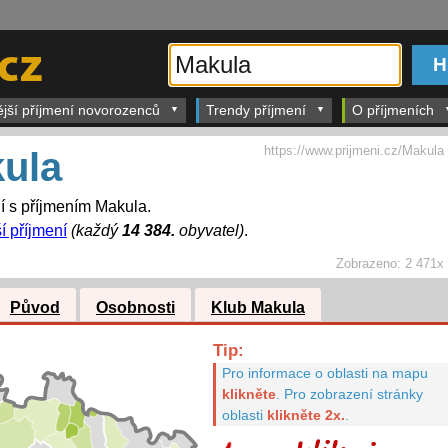
ější příjmení novorozenců
Trendy příjmení
O příjmeních
https://www.prijmeni.cz/Makula
ula
dí s příjmením Makula.
í příjmení
(každý
14 384.
obyvatel)
.
Zobrazeno:
2 471x
Původ
Osobnosti
Klub Makula
Tip:
Pro informace o oblasti na mapu
klikněte
.
Pro zobrazení stránky
oblasti
klikněte 2x.
.