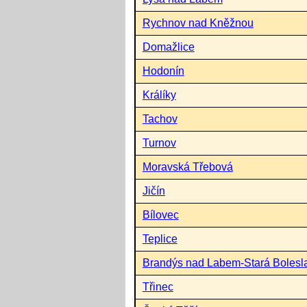
Rychnov nad Kněžnou
Domažlice
Hodonín
Králíky
Tachov
Turnov
Moravská Třebová
Jičín
Bílovec
Teplice
Brandýs nad Labem-Stará Bolesl
Třinec