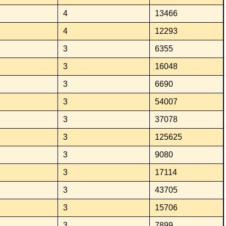
4
13466
4
12293
3
6355
3
16048
3
6690
3
54007
3
37078
3
125625
3
9080
3
17114
3
43705
3
15706
3
7899