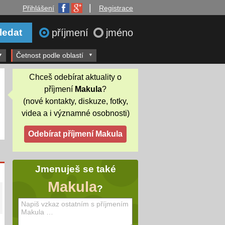
|
Přihlášení
Registrace
příjmení
jméno
Četnost podle oblastí
Chceš odebírat aktuality o
příjmení
Makula
?
(nové kontakty, diskuze, fotky,
videa a i významné osobnosti)
Jmenuješ se také
Makula
?