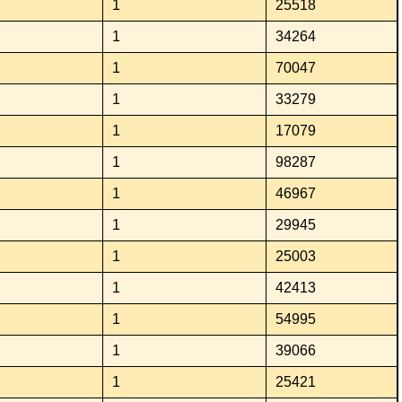
1
25518
1
34264
1
70047
1
33279
1
17079
1
98287
1
46967
1
29945
1
25003
1
42413
1
54995
1
39066
1
25421