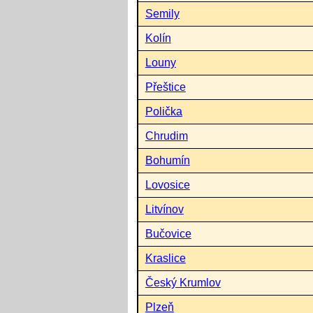
Semily
Kolín
Louny
Přeštice
Polička
Chrudim
Bohumín
Lovosice
Litvínov
Bučovice
Kraslice
Český Krumlov
Plzeň