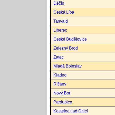
Děčín
Česká Lípa
Tanvald
Liberec
České Budějovice
Železný Brod
Žatec
Mladá Boleslav
Kladno
Říčany
Nový Bor
Pardubice
Kostelec nad Orlicí