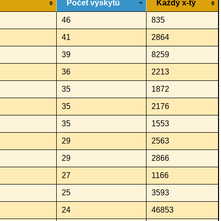
Počet výskytů
Každý x-tý
46
835
41
2864
39
8259
36
2213
35
1872
35
2176
35
1553
29
2563
29
2866
27
1166
25
3593
24
46853