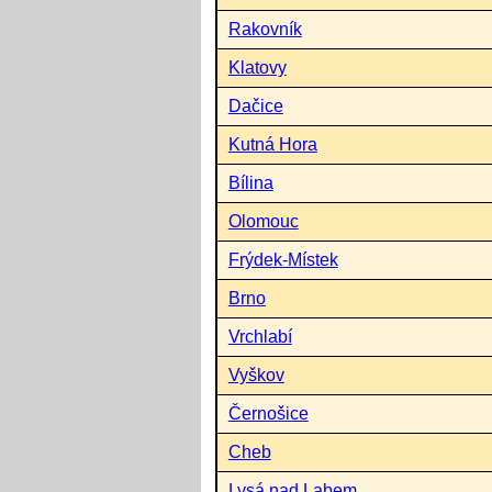
Rakovník
Klatovy
Dačice
Kutná Hora
Bílina
Olomouc
Frýdek-Místek
Brno
Vrchlabí
Vyškov
Černošice
Cheb
Lysá nad Labem