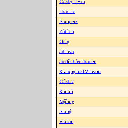
Český Těšín
Hranice
Šumperk
Zábřeh
Odry
Jihlava
Jindřichův Hradec
Kralupy nad Vltavou
Čáslav
Kadaň
Nýřany
Slaný
Vlašim