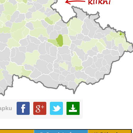
mapku