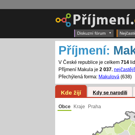
Diskuzní fórum
Nejčast
Příjmení:
Mak
V České republice je celkem
714
li
Příjmení Makula je
2 037.
nejčastějš
Přechýlená forma:
Makulová
(638)
Kde žijí
Kdy se narodili
Obce
Kraje
Praha