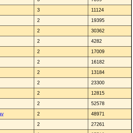
3
11124
2
19395
2
30362
2
4282
2
17009
2
16182
2
13184
2
23300
2
12815
2
52578
av
2
48971
2
27261