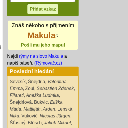
Znáš někoho s příjmením
Makula
?
Pošli mu jeho mapu!
Najdi
rýmy na slovo Makula
a
napiš báseň.
(Rýmovač.cz)
Poslední hledání
Sevcsík
,
Šnejdrla
,
Valentina
Emma
,
Zoul
,
Sebastien Zdenek
,
Filareti
,
Anežka Ludmila
,
Šnejdrlová
,
Bukvic
,
Eliška
Mária
,
Mattitjáh
,
Arden
,
Lenská
,
Nika
,
Vuković
,
Nicolas Jürgen
,
Šťastný
,
Blösch
,
Jakub Mikael
,