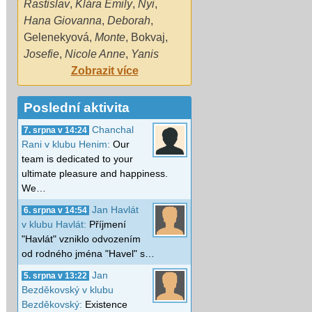
Rastislav
,
Klára Emily
,
Nyi
,
Hana Giovanna
,
Deborah
,
Gelenekyová
,
Monte
,
Bokvaj
,
Josefie
,
Nicole Anne
,
Yanis
Zobrazit více
Poslední aktivita
Chanchal
7. srpna v 14:24
Rani v klubu Henim:
Our
team is dedicated to your
ultimate pleasure and happiness.
We…
Jan Havlát
6. srpna v 14:54
v klubu Havlát:
Příjmení
"Havlát" vzniklo odvozením
od rodného jména "Havel" s…
Jan
5. srpna v 13:22
Bezděkovský v klubu
Bezděkovský:
Existence