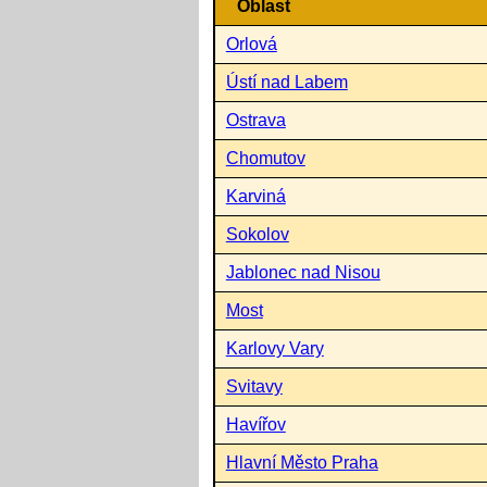
Oblast
Orlová
Ústí nad Labem
Ostrava
Chomutov
Karviná
Sokolov
Jablonec nad Nisou
Most
Karlovy Vary
Svitavy
Havířov
Hlavní Město Praha