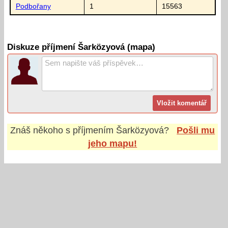
Podbořany
1
15563
Diskuze příjmení Šarközyová (mapa)
Znáš někoho s příjmením
Šarközyová
?
Pošli mu
jeho mapu!