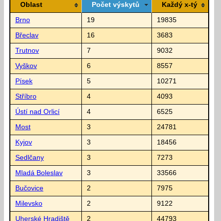
Oblast
Počet výskytů
Každý x-tý
Brno
19
19835
Břeclav
16
3683
Trutnov
7
9032
Vyškov
6
8557
Písek
5
10271
Stříbro
4
4093
Ústí nad Orlicí
4
6525
Most
3
24781
Kyjov
3
18456
Sedlčany
3
7273
Mladá Boleslav
3
33566
Bučovice
2
7975
Milevsko
2
9122
Uherské Hradiště
2
44793