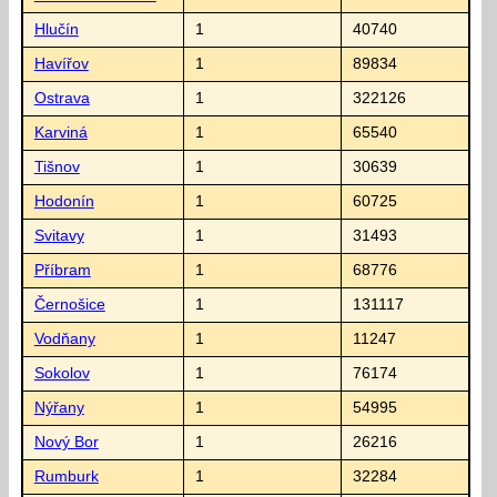
Hlučín
1
40740
Havířov
1
89834
Ostrava
1
322126
Karviná
1
65540
Tišnov
1
30639
Hodonín
1
60725
Svitavy
1
31493
Příbram
1
68776
Černošice
1
131117
Vodňany
1
11247
Sokolov
1
76174
Nýřany
1
54995
Nový Bor
1
26216
Rumburk
1
32284