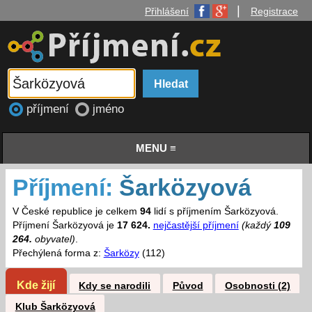
|
Přihlášení
Registrace
příjmení
jméno
MENU ≡
Příjmení:
Šarközyová
V České republice je celkem
94
lidí s příjmením Šarközyová.
Příjmení Šarközyová je
17 624.
nejčastější příjmení
(každý
109
264.
obyvatel)
.
Přechýlená forma z:
Šarközy
(112)
Kde žijí
Kdy se narodili
Původ
Osobnosti (2)
Klub Šarközyová