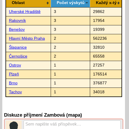
Oblast
Počet výskytů
Každý x-tý
Uherské Hradiště
3
29862
Rakovník
3
17954
Benešov
3
19399
Hlavní Město Praha
2
562236
Šlapanice
2
32810
Černošice
2
65558
Ostrov
1
27257
Plzeň
1
176514
Brno
1
376877
Tachov
1
34018
Diskuze příjmení Zambová (mapa)