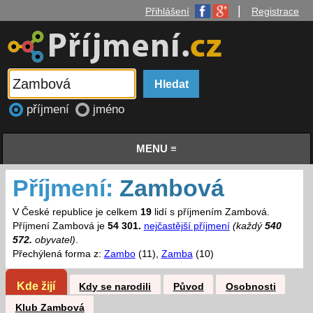
|
Přihlášení
Registrace
příjmení
jméno
MENU ≡
Příjmení:
Zambová
V České republice je celkem
19
lidí s příjmením Zambová.
Příjmení Zambová je
54 301.
nejčastější příjmení
(každý
540
572.
obyvatel)
.
Přechýlená forma z:
Zambo
(11),
Zamba
(10)
Kde žijí
Kdy se narodili
Původ
Osobnosti
Klub Zambová