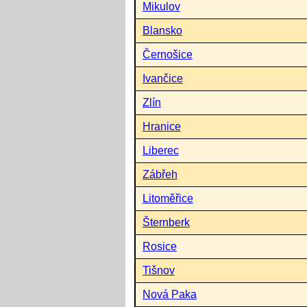
Mikulov
Blansko
Černošice
Ivančice
Zlín
Hranice
Liberec
Zábřeh
Litoměřice
Šternberk
Rosice
Tišnov
Nová Paka