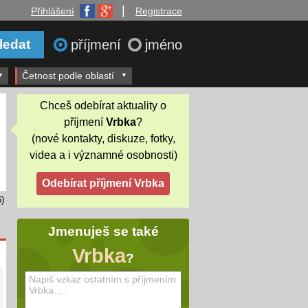
|
Přihlášení
Registrace
příjmení
jméno
Četnost podle oblastí
Chceš odebírat aktuality o
příjmení
Vrbka
?
(nové kontakty, diskuze, fotky,
videa a i významné osobnosti)
)
Jmenuješ se také
Vrbka
?