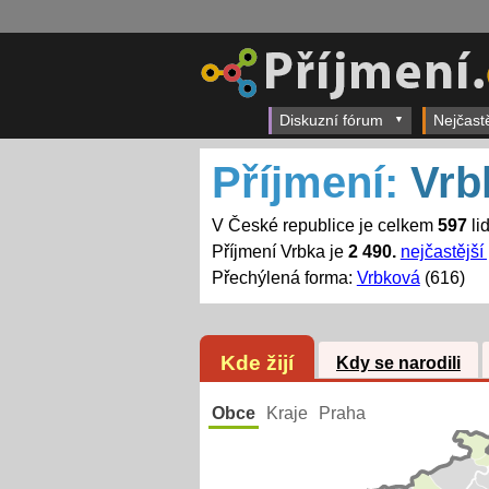
Diskuzní fórum
Nejčast
Příjmení:
Vrb
V České republice je celkem
597
li
Příjmení Vrbka je
2 490.
nejčastější
Přechýlená forma:
Vrbková
(616)
Kde žijí
Kdy se narodili
Obce
Kraje
Praha