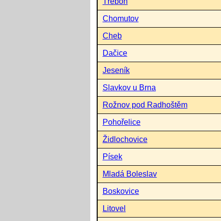
Třeboň
Chomutov
Cheb
Dačice
Jeseník
Slavkov u Brna
Rožnov pod Radhoštěm
Pohořelice
Židlochovice
Písek
Mladá Boleslav
Boskovice
Litovel