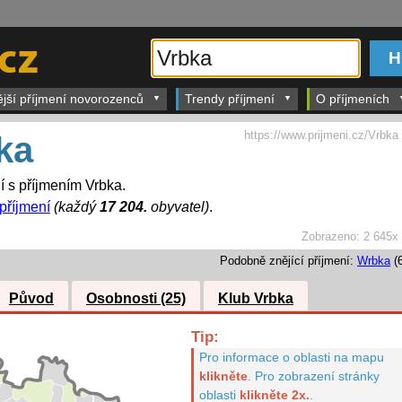
ější příjmení novorozenců
Trendy příjmení
O příjmeních
https://www.prijmeni.cz/Vrbka
ka
dí s příjmením Vrbka.
 příjmení
(každý
17 204.
obyvatel)
.
Zobrazeno:
2 645x
Podobně znějící příjmení:
Wrbka
(6
Původ
Osobnosti (25)
Klub Vrbka
Tip:
Pro informace o oblasti na mapu
klikněte
.
Pro zobrazení stránky
oblasti
klikněte 2x.
.