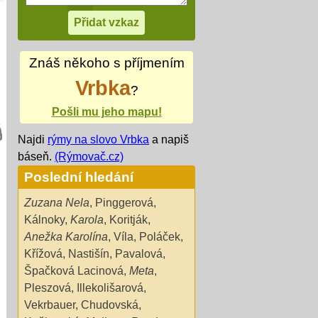
Znáš někoho s příjmením
Vrbka
?
Pošli mu jeho mapu!
Najdi
rýmy na slovo Vrbka
a napiš
báseň.
(Rýmovač.cz)
Poslední hledání
Zuzana Nela
,
Pinggerová
,
Kálnoky
,
Karola
,
Koritják
,
Anežka Karolína
,
Víla
,
Poláček
,
Křížová
,
Nastišín
,
Pavalová
,
Špačková Lacinová
,
Meta
,
Pleszová
,
Illekolišarová
,
Vekrbauer
,
Chudovská
,