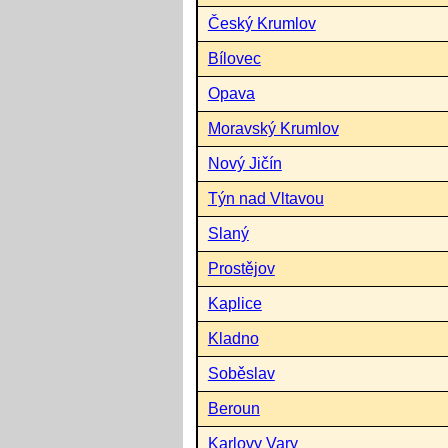
Český Krumlov
Bílovec
Opava
Moravský Krumlov
Nový Jičín
Týn nad Vltavou
Slaný
Prostějov
Kaplice
Kladno
Soběslav
Beroun
Karlovy Vary