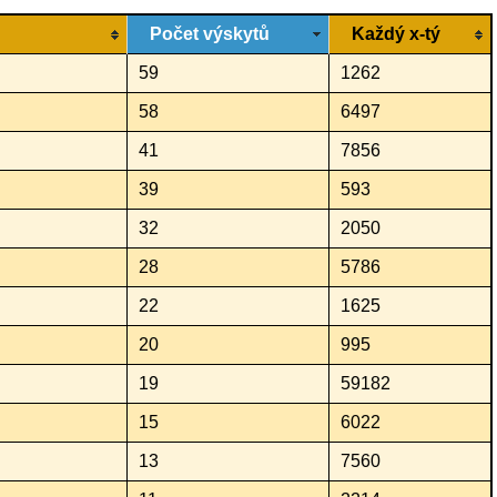
Počet výskytů
Každý x-tý
59
1262
58
6497
41
7856
39
593
32
2050
28
5786
22
1625
20
995
19
59182
15
6022
13
7560