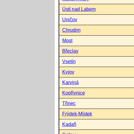
Ústí nad Labem
Uničov
Chrudim
Most
Břeclav
Vsetín
Kyjov
Karviná
Kopřivnice
Třinec
Frýdek-Místek
Kadaň