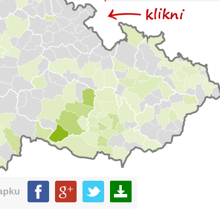
mapku