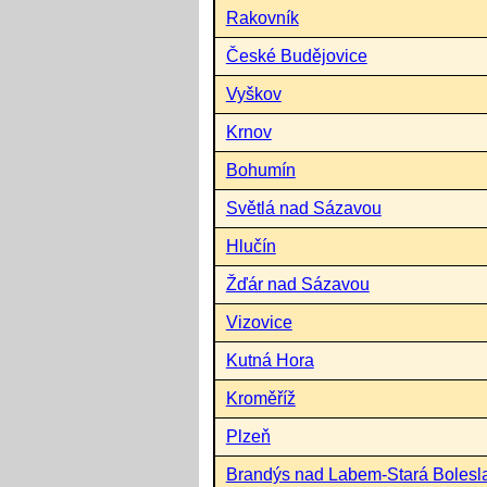
Rakovník
České Budějovice
Vyškov
Krnov
Bohumín
Světlá nad Sázavou
Hlučín
Žďár nad Sázavou
Vizovice
Kutná Hora
Kroměříž
Plzeň
Brandýs nad Labem-Stará Bolesl