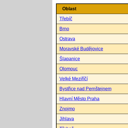
Oblast
Třebíč
Brno
Ostrava
Moravské Budějovice
Šlapanice
Olomouc
Velké Meziříčí
Bystřice nad Pernštejnem
Hlavní Město Praha
Znojmo
Jihlava