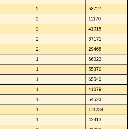
2
58727
2
11170
2
41018
2
37171
2
29468
1
66022
1
55370
1
65540
1
41079
1
54523
1
111234
1
42413