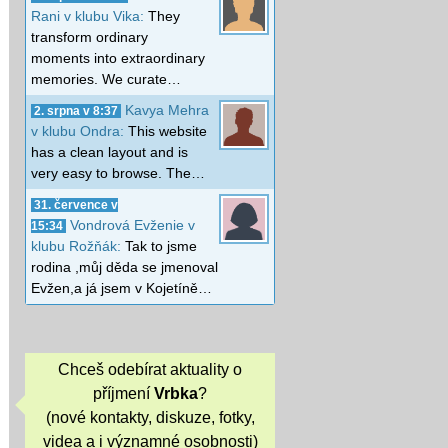
Rani v klubu Vika:
They
transform ordinary
moments into extraordinary
memories. We curate…
Kavya Mehra
2. srpna v 8:37
v klubu Ondra:
This website
has a clean layout and is
very easy to browse. The…
31. července v
Vondrová Evženie v
15:34
klubu Rožňák:
Tak to jsme
rodina ,můj děda se jmenoval
Evžen,a já jsem v Kojetíně…
Chceš odebírat aktuality o
příjmení
Vrbka
?
(nové kontakty, diskuze, fotky,
videa a i významné osobnosti)