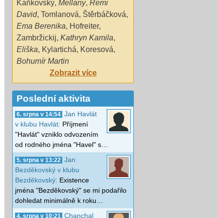
Kaňkovský
,
Mellany
,
Remi
David
,
Tomlanová
,
Štěrbáčková
,
Ema Berenika
,
Hofreiter
,
Zambržickij
,
Kathryn Kamila
,
Eliška
,
Kylartichá
,
Koresová
,
Bohumír Martin
Zobrazit více
Poslední aktivita
Jan Havlát
6. srpna v 14:54
v klubu Havlát:
Příjmení
"Havlát" vzniklo odvozením
od rodného jména "Havel" s…
Jan
5. srpna v 13:22
Bezděkovský v klubu
Bezděkovský:
Existence
jména "Bezděkovský" se mi podařilo
dohledat minimálně k roku…
Chanchal
4. srpna v 10:21