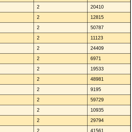
2
20410
2
12815
2
50787
2
11123
2
24409
2
6971
2
19533
2
48981
2
9195
2
59729
2
10935
2
29794
2
41561