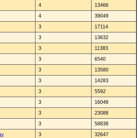
4
13466
4
39049
3
17114
3
13632
3
11383
3
6540
3
13580
3
14283
3
5592
3
16048
3
23088
3
58838
av
3
32647