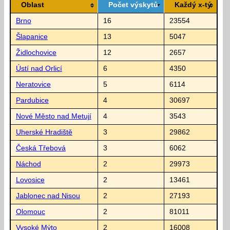
Oblast
Počet výskytů
Každý x-tý
Brno
16
23554
Šlapanice
13
5047
Židlochovice
12
2657
Ústí nad Orlicí
6
4350
Neratovice
5
6114
Pardubice
4
30697
Nové Město nad Metují
4
3543
Uherské Hradiště
3
29862
Česká Třebová
3
6062
Náchod
2
29973
Lovosice
2
13461
Jablonec nad Nisou
2
27193
Olomouc
2
81011
Vysoké Mýto
2
16008