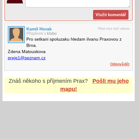
Kamil Horak
Před více než rokem
Příspěvek v
klubu
Pro setkani spoluzaku hledam iIvanu Praxovou z
Brna.
Zdena Matouskova
preje1@seznam.cz
Odpovědět
Znáš někoho s příjmením
Prax
?
Pošli mu jeho
mapu!