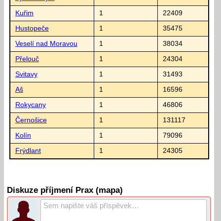
Kuřim
1
22409
Hustopeče
1
35475
Veselí nad Moravou
1
38034
Přelouč
1
24304
Svitavy
1
31493
Aš
1
16596
Rokycany
1
46806
Černošice
1
131117
Kolín
1
79096
Frýdlant
1
24305
Diskuze příjmení Prax (mapa)