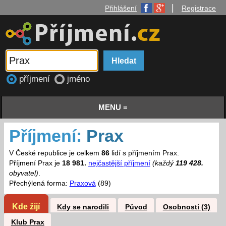
|
Přihlášení
Registrace
příjmení
jméno
MENU ≡
Příjmení:
Prax
V České republice je celkem
86
lidí s příjmením Prax.
Příjmení Prax je
18 981.
nejčastější příjmení
(každý
119 428.
obyvatel)
.
Přechýlená forma:
Praxová
(89)
Kde žijí
Kdy se narodili
Původ
Osobnosti (3)
Klub Prax