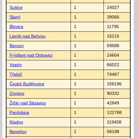
Sušice
1
24027
Slaný
1
39066
Blovice
1
11795
Lipník nad Bečvou
1
15215
Beroun
1
59588
Frýdlant nad Ostravicí
1
24604
Vsetín
1
66022
Třebíč
1
74467
České Budějovice
1
156196
Znojmo
1
90332
Žďár nad Sázavou
1
42849
Pardubice
1
122788
Kladno
1
119458
Benešov
1
58198