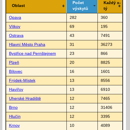
Počet
Každý x-
Oblast
výskytů
tý
Opava
282
360
Vítkov
69
195
Ostrava
43
7491
Hlavní Město Praha
31
36273
Bystřice nad Pernštejnem
23
866
Plzeň
20
8825
Bílovec
16
1601
Frýdek-Místek
13
8556
Havířov
13
6910
Uherské Hradiště
12
7465
Brno
12
31406
Hlučín
12
3395
Krnov
10
4089