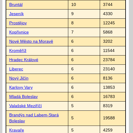
Bruntál
10
3744
Jeseník
9
4330
Prostějov
8
12245
Kopřivnice
7
5868
Nové Město na Moravě
6
3202
Kroměříž
6
11544
Hradec Králové
6
23784
Liberec
6
23140
Nový Jičín
6
8136
Karlovy Vary
6
13853
Mladá Boleslav
6
16783
Valašské Meziříčí
5
8319
Brandýs nad Labem-Stará
5
19588
Boleslav
Kravaře
5
4259