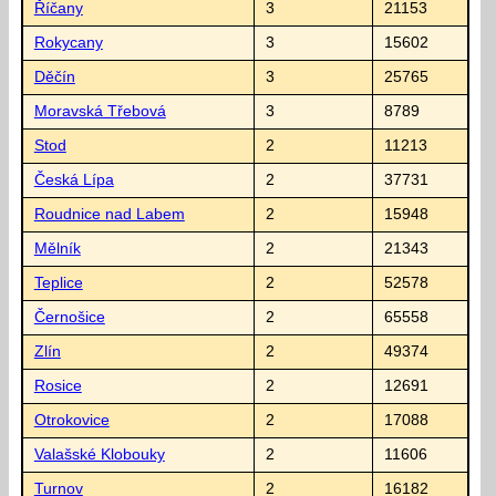
Říčany
3
21153
Rokycany
3
15602
Děčín
3
25765
Moravská Třebová
3
8789
Stod
2
11213
Česká Lípa
2
37731
Roudnice nad Labem
2
15948
Mělník
2
21343
Teplice
2
52578
Černošice
2
65558
Zlín
2
49374
Rosice
2
12691
Otrokovice
2
17088
Valašské Klobouky
2
11606
Turnov
2
16182