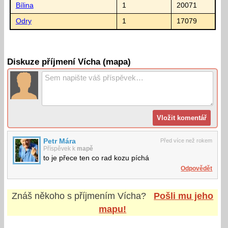
Bílina
1
20071
Odry
1
17079
Diskuze příjmení Vícha (mapa)
Petr Mára
Před více než rokem
Příspěvek k
mapě
to je přece ten co rad kozu píchá
Odpovědět
Znáš někoho s příjmením
Vícha
?
Pošli mu jeho
mapu!