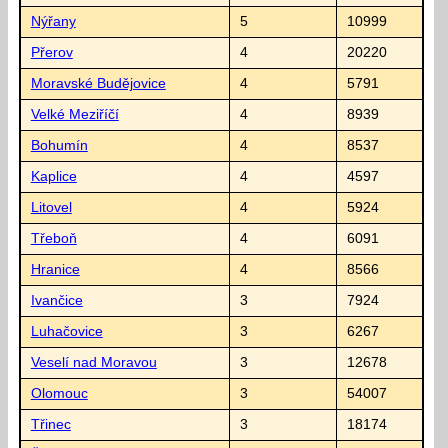
Nýřany
5
10999
Přerov
4
20220
Moravské Budějovice
4
5791
Velké Meziříčí
4
8939
Bohumín
4
8537
Kaplice
4
4597
Litovel
4
5924
Třeboň
4
6091
Hranice
4
8566
Ivančice
3
7924
Luhačovice
3
6267
Veselí nad Moravou
3
12678
Olomouc
3
54007
Třinec
3
18174