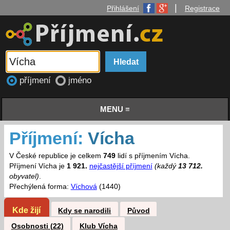
|
Přihlášení
Registrace
příjmení
jméno
MENU ≡
Příjmení:
Vícha
V České republice je celkem
749
lidí s příjmením Vícha.
Příjmení Vícha je
1 921.
nejčastější příjmení
(každý
13 712.
obyvatel)
.
Přechýlená forma:
Víchová
(1440)
Kde žijí
Kdy se narodili
Původ
Osobnosti (22)
Klub Vícha