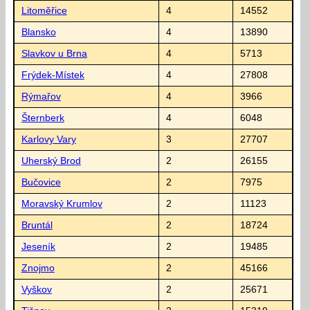
Litoměřice
4
14552
Blansko
4
13890
Slavkov u Brna
4
5713
Frýdek-Místek
4
27808
Rýmařov
4
3966
Šternberk
4
6048
Karlovy Vary
3
27707
Uherský Brod
2
26155
Bučovice
2
7975
Moravský Krumlov
2
11123
Bruntál
2
18724
Jeseník
2
19485
Znojmo
2
45166
Vyškov
2
25671