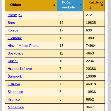
Počet
Každý x-
Oblast
výskytů
tý
Prostějov
36
2721
Brno
19
19835
Konice
17
630
Olomouc
15
10801
Hlavní Město Praha
15
74964
Boskovice
11
4653
Uničov
10
2234
Hradec Králové
7
20386
Šumperk
7
10006
Ostrava
7
46018
Šlapanice
6
10936
Hranice
5
6852
Mohelnice
5
3647