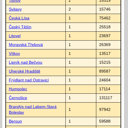
Tišnov
2
15319
Svitavy
2
15746
Česká Lípa
1
75462
Český Těšín
1
25518
Litovel
1
23697
Moravská Třebová
1
26369
Vítkov
1
13517
Lipník nad Bečvou
1
15215
Uherské Hradiště
1
89587
Frýdlant nad Ostravicí
1
24604
Humpolec
1
17114
Černošice
1
131117
Brandýs nad Labem-Stará
1
97942
Boleslav
Beroun
1
59588