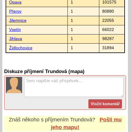
Opava
1
101575
Přerov
1
80880
Jilemnice
1
22055
Vsetín
1
66022
Jihlava
1
98287
Židlochovice
1
31894
Diskuze příjmení Trundová (mapa)
Znáš někoho s příjmením
Trundová
?
Pošli mu
jeho mapu!