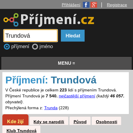
|
Přihlášení
Registrace
příjmení
jméno
MENU ≡
Příjmení:
Trundová
V České republice je celkem
223
lidí s příjmením Trundová.
Příjmení Trundová je
7 540.
nejčastější příjmení
(každý
46 057.
obyvatel)
.
Přechýlená forma z:
Trunda
(228)
Kde žijí
Kdy se narodili
Původ
Osobnosti
Klub Trundová